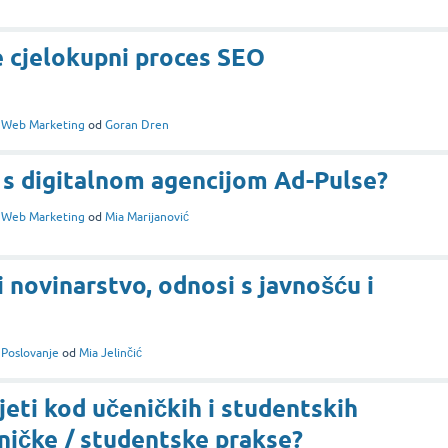
e cjelokupni proces SEO
i
Web Marketing
od
Goran Dren
a s digitalnom agencijom Ad-Pulse?
i
Web Marketing
od
Mia Marijanović
 novinarstvo, odnosi s javnošću i
i
Poslovanje
od
Mia Jelinčić
jeti kod učeničkih i studentskih
eničke / studentske prakse?