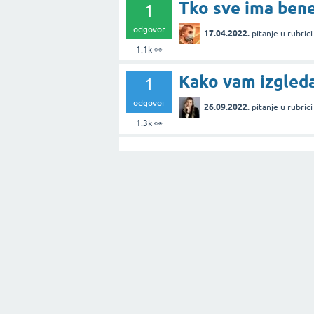
Tko sve ima benef
1
odgovor
17.04.2022.
pitanje
u rubric
1.1k
👀
Kako vam izgleda
1
odgovor
26.09.2022.
pitanje
u rubric
1.3k
👀