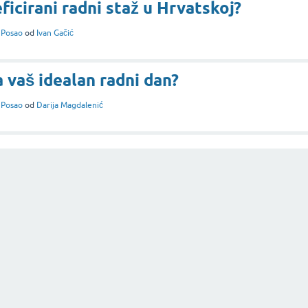
icirani radni staž u Hrvatskoj?
i
Posao
od
Ivan Gačić
 vaš idealan radni dan?
i
Posao
od
Darija Magdalenić