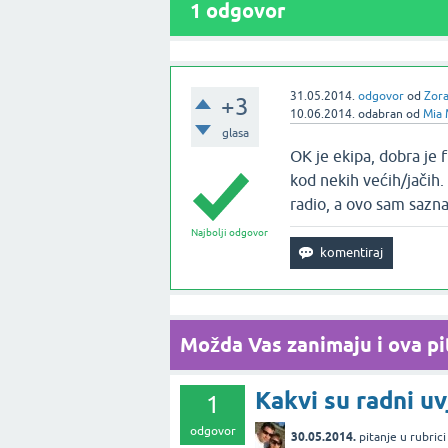
1
odgovor
31.05.2014.
odgovor
od
Zora
+3
10.06.2014.
odabran
od
Mia 
glasa
OK je ekipa, dobra je 
kod nekih većih/jačih.
radio, a ovo sam sazna
Najbolji odgovor
Možda Vas zanimaju i ova pit
Kakvi su radni uv
1
odgovor
30.05.2014.
pitanje
u rubric