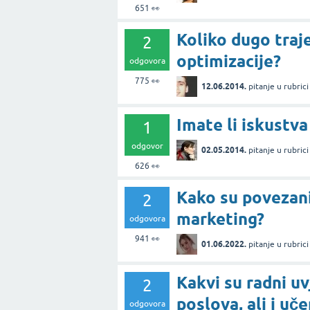
651
👀
Koliko dugo traj
2
optimizacije?
odgovora
775
👀
12.06.2014.
pitanje
u rubric
Imate li iskustv
1
odgovor
02.05.2014.
pitanje
u rubric
626
👀
Kako su povezani
2
marketing?
odgovora
941
👀
01.06.2022.
pitanje
u rubric
Kakvi su radni uv
2
poslova, ali i uč
odgovora