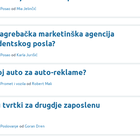
i
Posao
od
Mia Jelinčić
 zagrebačka marketinška agencija
dentskog posla?
i
Posao
od
Karla Jurišić
oj auto za auto-reklame?
i
Promet i vozila
od
Robert Mali
u tvrtki za drugdje zaposlenu
i
Poslovanje
od
Goran Dren