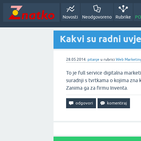
Novosti
Neodgovoreno
Rubrike
PO
Kakvi su radni uvje
28.05.2014.
pitanje
u rubrici
Web Marketin
To je full service digitalna market
suradnji s tvrtkama o kojima zna
Zanima ga za firmu Inventa.