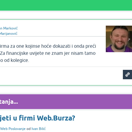
n Marković
Marijanović
firma za one kojinse hoće dokazati i onda preći
 Za financijske uvijete ne znam jer nisam tamo
o od kolegice.
anja...
jeti u firmi Web.Burza?
i
Web Poslovanje
od
Ivan Bilić