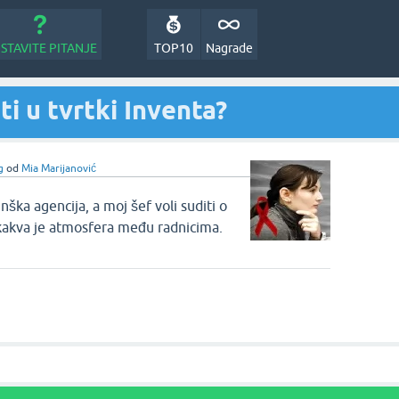
STAVITE PITANJE
TOP10
Nagrade
ti u tvrtki Inventa?
g
od
Mia Marijanović
inška agencija, a moj šef voli suditi o
 kakva je atmosfera među radnicima.