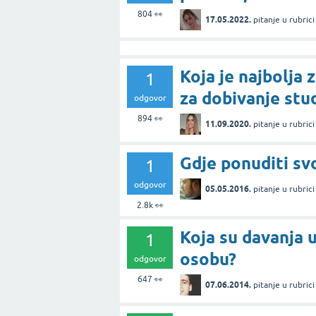
804
👀
17.05.2022.
pitanje
u rubric
Koja je najbolja
1
za dobivanje stu
odgovor
894
👀
11.09.2020.
pitanje
u rubric
Gdje ponuditi sv
1
odgovor
05.05.2016.
pitanje
u rubric
2.8k
👀
Koja su davanja 
1
osobu?
odgovor
647
👀
07.06.2014.
pitanje
u rubric