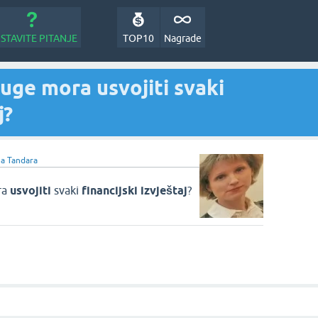
STAVITE PITANJE
TOP10
Nagrade
ruge mora usvojiti svaki
j?
na Tandara
ra
usvojiti
svaki
financijski izvještaj
?