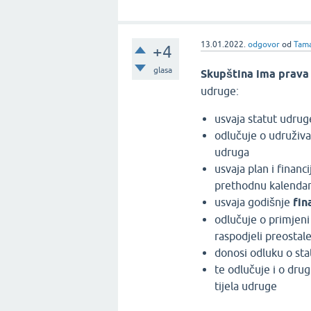
13.01.2022.
odgovor
od
Tam
+4
glasa
Skupština ima prava
udruge:
usvaja statut udrug
odlučuje o udruživa
udruga
usvaja plan i financ
prethodnu kalenda
usvaja godišnje
fin
odlučuje o primjeni 
raspodjeli preosta
donosi odluku o s
te odlučuje i o dru
tijela udruge