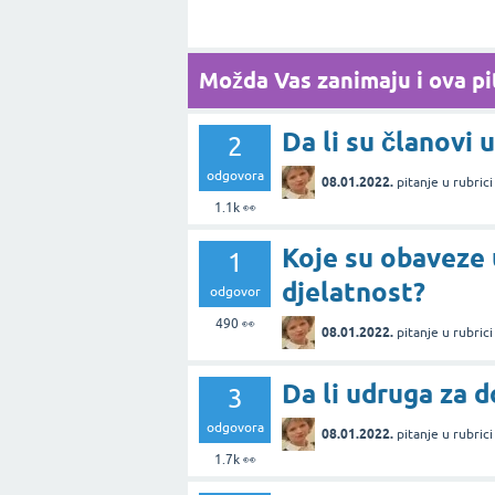
Možda Vas zanimaju i ova pit
Da li su članovi 
2
odgovora
08.01.2022.
pitanje
u rubric
1.1k
👀
Koje su obaveze
1
djelatnost?
odgovor
490
👀
08.01.2022.
pitanje
u rubric
Da li udruga za d
3
odgovora
08.01.2022.
pitanje
u rubric
1.7k
👀