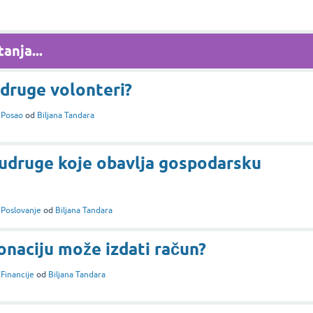
anja...
udruge volonteri?
i
Posao
od
Biljana Tandara
 udruge koje obavlja gospodarsku
i
Poslovanje
od
Biljana Tandara
onaciju može izdati račun?
i
Financije
od
Biljana Tandara