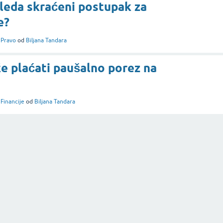
gleda skraćeni postupak za
e?
i
Pravo
od
Biljana Tandara
e plaćati paušalno porez na
i
Financije
od
Biljana Tandara