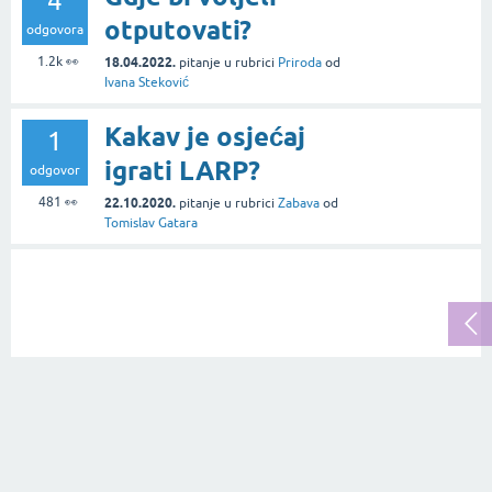
4
otputovati?
odgovora
1.2k
👀
18.04.2022.
pitanje
u rubrici
Priroda
od
Ivana Steković
Kakav je osjećaj
1
igrati LARP?
odgovor
481
👀
22.10.2020.
pitanje
u rubrici
Zabava
od
Tomislav Gatara