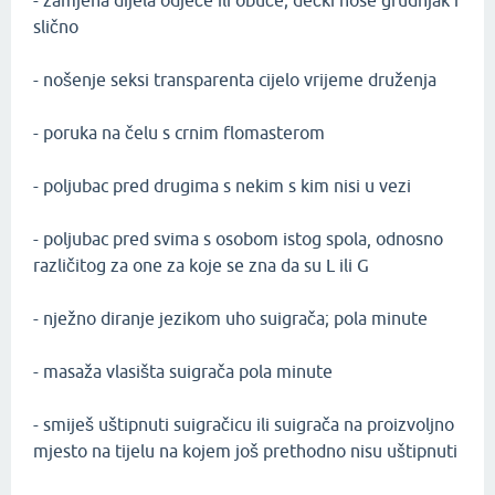
- zamjena dijela odjeće ili obuće; dečki nose grudnjak i
slično
- nošenje seksi transparenta cijelo vrijeme druženja
- poruka na čelu s crnim flomasterom
- poljubac pred drugima s nekim s kim nisi u vezi
- poljubac pred svima s osobom istog spola, odnosno
različitog za one za koje se zna da su L ili G
- nježno diranje jezikom uho suigrača; pola minute
- masaža vlasišta suigrača pola minute
- smiješ uštipnuti suigračicu ili suigrača na proizvoljno
mjesto na tijelu na kojem još prethodno nisu uštipnuti