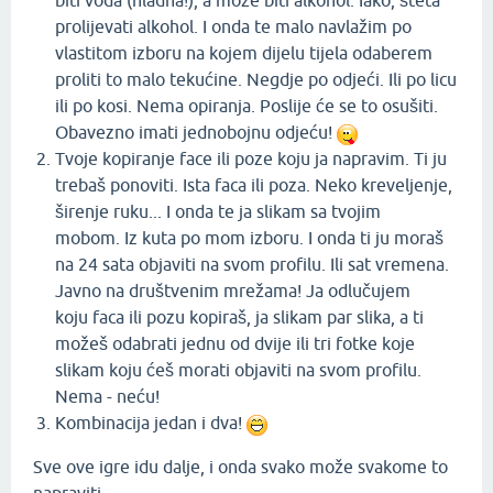
biti voda (hladna!), a može biti alkohol. Iako, šteta
prolijevati alkohol. I onda te malo navlažim po
vlastitom izboru na kojem dijelu tijela odaberem
proliti to malo tekućine. Negdje po odjeći. Ili po licu
ili po kosi. Nema opiranja. Poslije će se to osušiti.
Obavezno imati jednobojnu odjeću!
Tvoje kopiranje face ili poze koju ja napravim. Ti ju
trebaš ponoviti. Ista faca ili poza. Neko kreveljenje,
širenje ruku... I onda te ja slikam sa tvojim
mobom. Iz kuta po mom izboru. I onda ti ju moraš
na 24 sata objaviti na svom profilu. Ili sat vremena.
Javno na društvenim mrežama! Ja odlučujem
koju faca ili pozu kopiraš, ja slikam par slika, a ti
možeš odabrati jednu od dvije ili tri fotke koje
slikam koju ćeš morati objaviti na svom profilu.
Nema - neću!
Kombinacija jedan i dva!
Sve ove igre idu dalje, i onda svako može svakome to