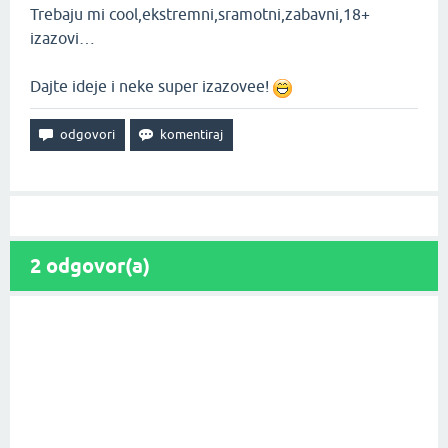
Trebaju mi cool,ekstremni,sramotni,zabavni,18+
izazovi…
Dajte ideje i neke super izazovee!
2
odgovor(a)