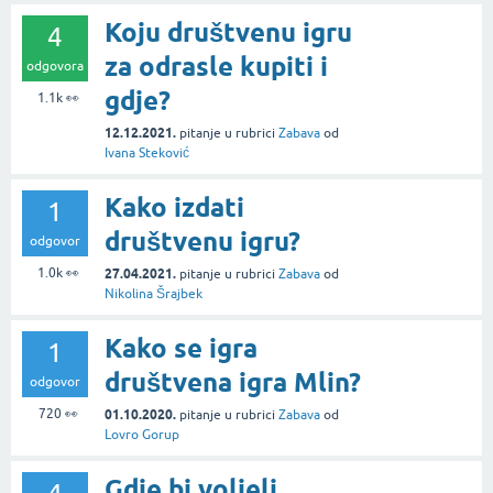
Koju društvenu igru
4
za odrasle kupiti i
odgovora
gdje?
1.1k
👀
12.12.2021.
pitanje
u rubrici
Zabava
od
Ivana Steković
Kako izdati
1
društvenu igru?
odgovor
1.0k
👀
27.04.2021.
pitanje
u rubrici
Zabava
od
Nikolina Šrajbek
Kako se igra
1
društvena igra Mlin?
odgovor
720
👀
01.10.2020.
pitanje
u rubrici
Zabava
od
Lovro Gorup
Gdje bi voljeli