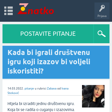
Prijava
POSTAVITE PITANJE
Kada bi igrali društvenu
igru koji izazov bi voljeli
iskoristiti?
14.03.2022.
pitanje
u rubrici
Zabava
od
Ivana
Steković
Htjela bi izraditi jednu društvenu igru.
Koja bi se radila o cuganju i izazovima.