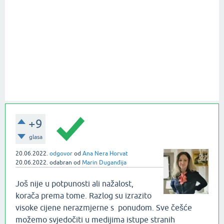
+9
glasa
20.06.2022.
odgovor
od
Ana Nera Horvat
20.06.2022.
odabran
od
Marin Duganđija
Još nije u potpunosti ali nažalost,
korača prema tome. Razlog su izrazito
visoke cijene nerazmjerne s ponudom. Sve češće
možemo svjedočiti u medijima istupe stranih