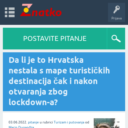
Prijava
POSTAVITE PITANJE
Da li je to Hrvatska
nestala s mape turističkih
destinacija čak i nakon
otvaranja zbog
lockdown-a?
03.06.2022.
pitanje
u rubrici
Turizam i putovanja
od
Marin Duganđija