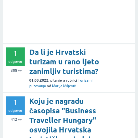
Da li je Hrvatski
1
turizam u rano ljeto
odgovor
zanimljiv turistima?
308
👀
01.03.2022.
pitanje
u rubrici
Turizam i
putovanja
od
Marija Miljević
Koju je nagradu
1
časopisa "Business
odgovor
Traveller Hungary"
412
👀
osvojila Hrvatska