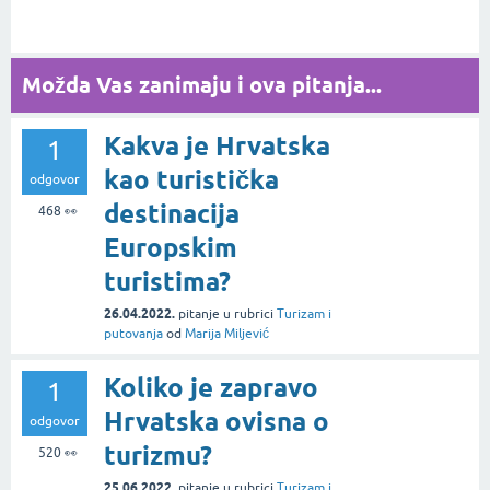
Možda Vas zanimaju i ova pitanja...
Kakva je Hrvatska
1
kao turistička
odgovor
destinacija
468
👀
Europskim
turistima?
26.04.2022.
pitanje
u rubrici
Turizam i
putovanja
od
Marija Miljević
Koliko je zapravo
1
Hrvatska ovisna o
odgovor
turizmu?
520
👀
25.06.2022.
pitanje
u rubrici
Turizam i