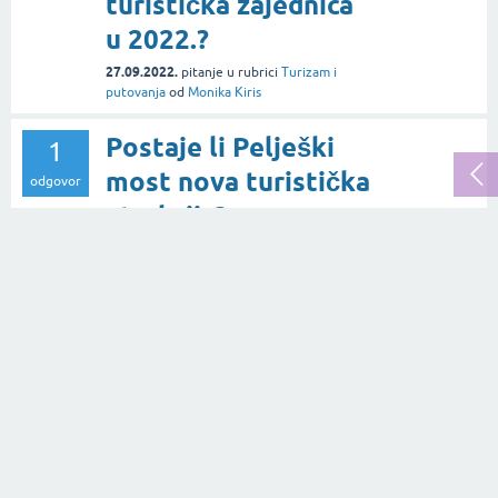
turistička zajednica
u 2022.?
27.09.2022.
pitanje
u rubrici
Turizam i
putovanja
od
Monika Kiris
Postaje li Pelješki
1
most nova turistička
odgovor
atrakcija?
352
👀
02.08.2022.
pitanje
u rubrici
Turizam i
putovanja
od
Monika Kiris
Kakav je
1
WebBookingPro -
odgovor
alat za rast prihoda i
650
👀
optimizaciju
poslovanja malih
hotelijera i