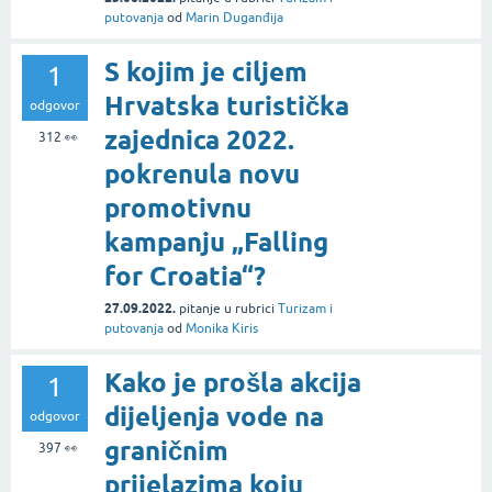
putovanja
od
Marin Duganđija
S kojim je ciljem
1
Hrvatska turistička
odgovor
zajednica 2022.
312
👀
pokrenula novu
promotivnu
kampanju „Falling
for Croatia“?
27.09.2022.
pitanje
u rubrici
Turizam i
putovanja
od
Monika Kiris
Kako je prošla akcija
1
dijeljenja vode na
odgovor
graničnim
397
👀
prijelazima koju