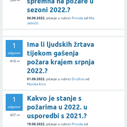
spremna na požare u
399
👀
sezoni 2022.?
06.06.2022.
pitanje
u rubrici
Priroda
od
Mia
Jelinčić
Ima li ljudskih žrtava
1
tijekom gašenja
odgovor
požara krajem srpnja
410
👀
2022.?
01.08.2022.
pitanje
u rubrici
Društvo
od
Monika Kiris
Kakvo je stanje s
1
požarima u 2022. u
odgovor
usporedbi s 2021.?
437
👀
19.08.2022.
pitanje
u rubrici
Priroda
od