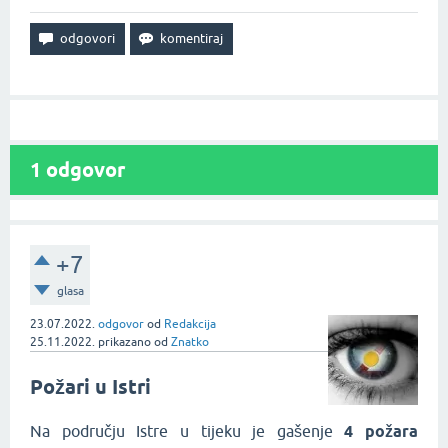
1
odgovor
+7
glasa
23.07.2022.
odgovor
od
Redakcija
25.11.2022.
prikazano
od
Znatko
Požari u Istri
Na području Istre u tijeku je gašenje
4 požara