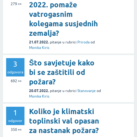
2022. pomaže
279
👀
vatrogasnim
kolegama susjednih
zemalja?
21.07.2022.
pitanje
u rubrici
Priroda
od
Monika Kiris
Što savjetuje kako
3
bi se zaštitili od
odgovora
požara?
692
👀
20.07.2022.
pitanje
u rubrici
Stanovanje
od
Monika Kiris
Koliko je klimatski
1
toplinski val opasan
odgovor
za nastanak požara?
350
👀