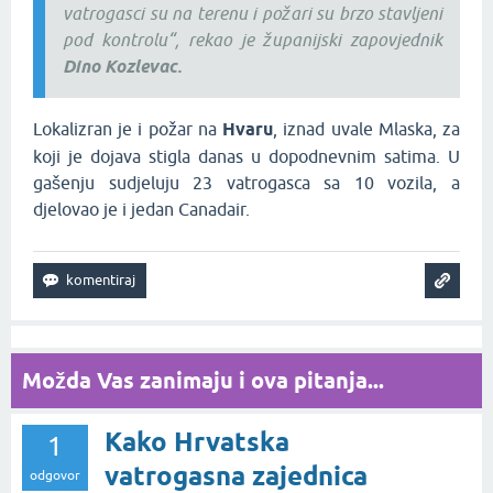
vatrogasci su na terenu i požari su brzo stavljeni
pod kontrolu“, rekao je županijski zapovjednik
Dino Kozlevac.
Lokalizran je i požar na
Hvaru
, iznad uvale Mlaska, za
koji je dojava stigla danas u dopodnevnim satima. U
gašenju sudjeluju 23 vatrogasca sa 10 vozila, a
djelovao je i jedan Canadair.
Možda Vas zanimaju i ova pitanja...
Kako Hrvatska
1
vatrogasna zajednica
odgovor