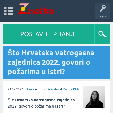
Prijava
POSTAVITE PITANJE
Što Hrvatska vatrogasna
zajednica 2022. govori o
požarima u Istri?
23.07.2022.
pitanje
u rubrici
Priroda
od
Monika Kiris
Što
Hrvatska vatrogasna zajednica
2022. govori o požarima u
Istri
?