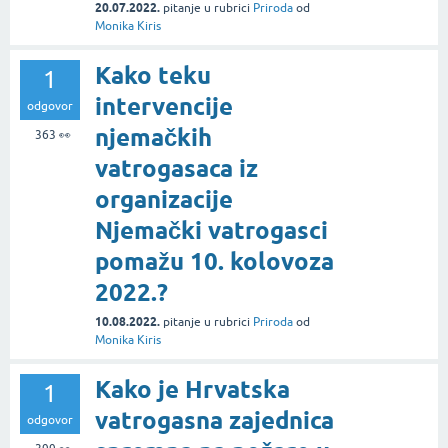
20.07.2022.
pitanje
u rubrici
Priroda
od
Monika Kiris
Kako teku
1
intervencije
odgovor
njemačkih
363
👀
vatrogasaca iz
organizacije
Njemački vatrogasci
pomažu 10. kolovoza
2022.?
10.08.2022.
pitanje
u rubrici
Priroda
od
Monika Kiris
Kako je Hrvatska
1
vatrogasna zajednica
odgovor