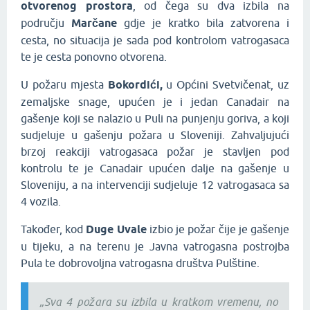
otvorenog prostora
, od čega su dva izbila na
području
Marčane
gdje je kratko bila zatvorena i
cesta, no situacija je sada pod kontrolom vatrogasaca
te je cesta ponovno otvorena.
U požaru mjesta
Bokordići,
u Općini Svetvičenat, uz
zemaljske snage, upućen je i jedan Canadair na
gašenje koji se nalazio u Puli na punjenju goriva, a koji
sudjeluje u gašenju požara u Sloveniji. Zahvaljujući
brzoj reakciji vatrogasaca požar je stavljen pod
kontrolu te je Canadair upućen dalje na gašenje u
Sloveniju, a na intervenciji sudjeluje 12 vatrogasaca sa
4 vozila.
Također, kod
Duge Uvale
izbio je požar čije je gašenje
u tijeku, a na terenu je Javna vatrogasna postrojba
Pula te dobrovoljna vatrogasna društva Pulštine.
„Sva 4 požara su izbila u kratkom vremenu, no