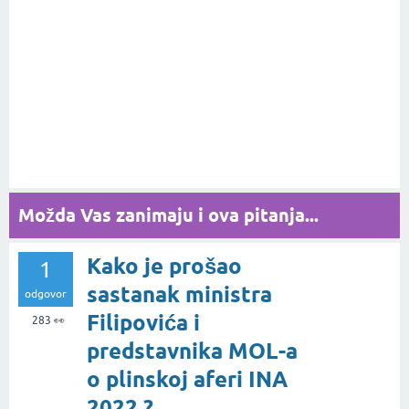
Možda Vas zanimaju i ova pitanja...
Kako je prošao
1
sastanak ministra
odgovor
Filipovića i
283
👀
predstavnika MOL-a
o plinskoj aferi INA
2022.?