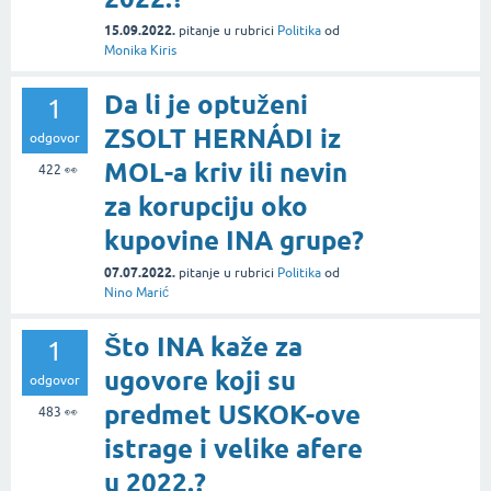
15.09.2022.
pitanje
u rubrici
Politika
od
Monika Kiris
Da li je optuženi
1
ZSOLT HERNÁDI iz
odgovor
MOL-a kriv ili nevin
422
👀
za korupciju oko
kupovine INA grupe?
07.07.2022.
pitanje
u rubrici
Politika
od
Nino Marić
Što INA kaže za
1
ugovore koji su
odgovor
predmet USKOK-ove
483
👀
istrage i velike afere
u 2022.?