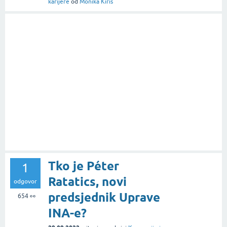
karijere
od
Monika Kiris
Tko je Péter
1
Ratatics, novi
odgovor
predsjednik Uprave
654
👀
INA-e?