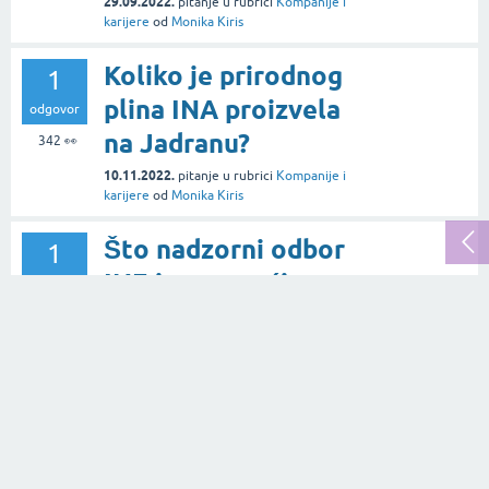
29.09.2022.
pitanje
u rubrici
Kompanije i
karijere
od
Monika Kiris
Koliko je prirodnog
1
plina INA proizvela
odgovor
na Jadranu?
342
👀
10.11.2022.
pitanje
u rubrici
Kompanije i
karijere
od
Monika Kiris
​​​​​​​Što nadzorni odbor
1
INE ima za reći o
odgovor
preliminarnim
471
👀
rezultatima interne
istrage oko trenutne
plinske afere?
31.08.2022.
pitanje
u rubrici
Kompanije i
karijere
od
Monika Kiris