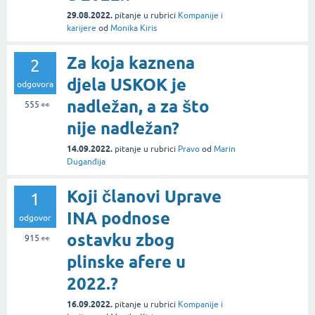
29.08.2022.
pitanje
u rubrici
Kompanije i
karijere
od
Monika Kiris
Za koja kaznena
2
djela USKOK je
odgovora
nadležan, a za što
555
👀
nije nadležan?
14.09.2022.
pitanje
u rubrici
Pravo
od
Marin
Duganđija
Koji članovi Uprave
1
INA podnose
odgovor
ostavku zbog
915
👀
plinske afere u
2022.?
16.09.2022.
pitanje
u rubrici
Kompanije i