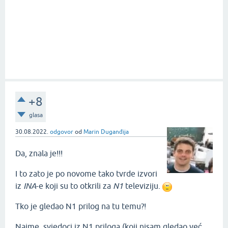
+8
glasa
30.08.2022.
odgovor
od
Marin Duganđija
Da, znala je!!!
I to zato je po novome tako tvrde izvori
iz
INA
-e koji su to otkrili za
N1
televiziju.
Tko je gledao N1 prilog na tu temu?!
Naime, svjedoci iz N1 priloga (koji nisam gledao već