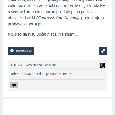
vidim na netu screenshot) naime tvrde da je Vlada RH
o sveme tome oko sporne prodaje plina poslala
obavijest tvrtki
Plinara istočne Slavonije
preko koje se
prodavao sporni plin.
No, kao da nisu uočili ništa. Ne znam...
30.08.2022.
komentar
od
Nino Marić
Tek ćemo saznati da li je znala ili ne. :/‌