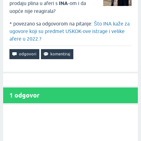
prodaju plina u aferi s
INA
-om i da
uopće nije reagirala?
* povezano sa odgovorom na pitanje:
Što INA kaže za
ugovore koji su predmet USKOK-ove istrage i velike
afere u 2022.?
1
odgovor