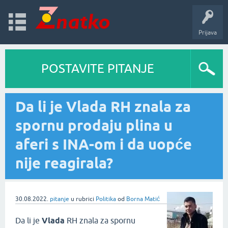
Prijava
POSTAVITE PITANJE
Da li je Vlada RH znala za
spornu prodaju plina u
aferi s INA-om i da uopće
nije reagirala?
30.08.2022.
pitanje
u rubrici
Politika
od
Borna Matić
Da li je
Vlada
RH znala za spornu