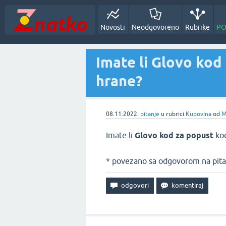
Novosti
Neodgovoreno
Rubrike
PO
Imate li Glovo kod
hrane?
08.11.2022.
pitanje
u rubrici
Kupovina
od
M
Imate li
Glovo kod za popust
kod
* povezano sa odgovorom na pita