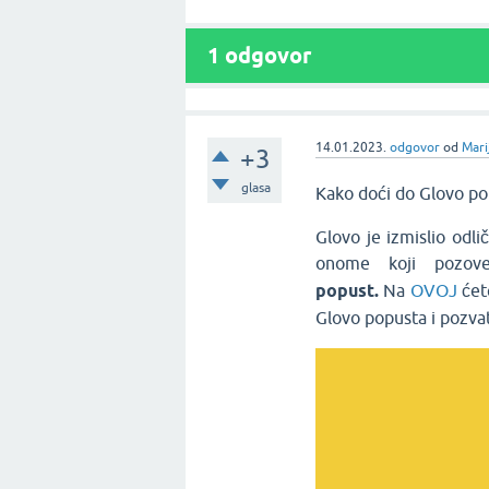
1
odgovor
14.01.2023.
odgovor
od
Mari
+3
glasa
Kako doći do Glovo p
Glovo je izmislio odli
onome koji pozove
popust.
Na
OVOJ
ćete
Glovo popusta i pozvat