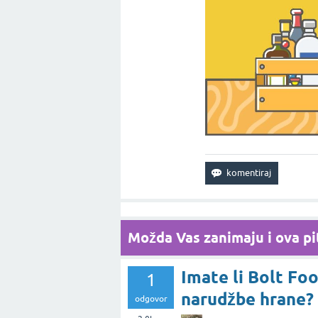
Možda Vas zanimaju i ova pit
Imate li Bolt Fo
1
narudžbe hrane?
odgovor