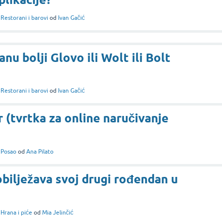
i
Restorani i barovi
od
Ivan Gačić
anu bolji Glovo ili Wolt ili Bolt
i
Restorani i barovi
od
Ivan Gačić
 (tvrtka za online naručivanje
i
Posao
od
Ana Pilato
bilježava svoj drugi rođendan u
i
Hrana i piće
od
Mia Jelinčić