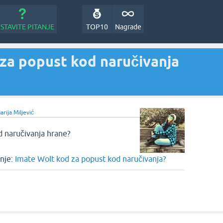
STAVITE PITANJE
TOP10
Nagrade
 za popust kod naručivanja
arija Miljević
 naručivanja hrane?
nje:
Imate Wolt kod za popust kod naručivanja?