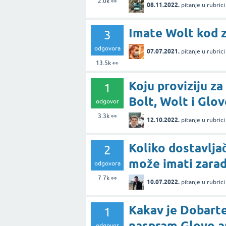
2.0k
👀
08.11.2022.
pitanje
u rubric
Imate Wolt kod z
3
odgovora
07.07.2021.
pitanje
u rubric
13.5k
👀
Koju proviziju za
1
Bolt, Wolt i Glov
odgovor
3.3k
👀
12.10.2022.
pitanje
u rubric
Koliko dostavljač
2
može imati zara
odgovora
7.7k
👀
10.07.2022.
pitanje
u rubric
Kakav je Dobarte
1
naspram Glovo ap
odgovor