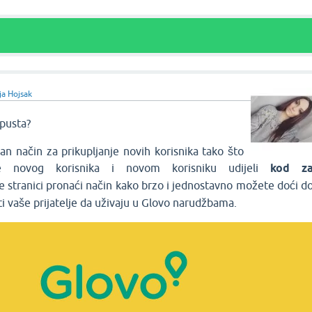
ja Hojsak
opusta?
čan način za prikupljanje novih korisnika tako što
 novog korisnika i novom korisniku udijeli
kod z
 stranici pronaći način kako brzo i jednostavno možete doći d
i vaše prijatelje da uživaju u Glovo narudžbama.