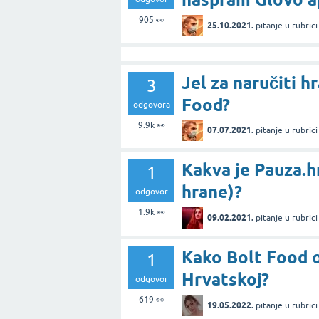
905
👀
25.10.2021.
pitanje
u rubric
Jel za naručiti hr
3
Food?
odgovora
9.9k
👀
07.07.2021.
pitanje
u rubric
Kakva je Pauza.hr
1
hrane)?
odgovor
1.9k
👀
09.02.2021.
pitanje
u rubric
Kako Bolt Food o
1
Hrvatskoj?
odgovor
619
👀
19.05.2022.
pitanje
u rubric