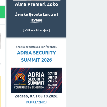
Alma Premerl Zoko
Ženska ljepota iznutra i
izvana
Vidi sve intervjue
[
]
Znatko predstavlja konferenciju
ADRIA SECURITY
a
SUMMIT 2026
o
Zagreb, 07. i 08.10.2026.
KUPI ULAZNICU