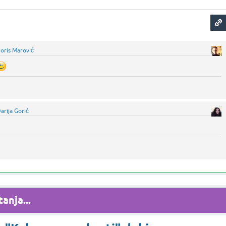
oris Marović
arija Gorić
anja...