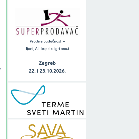
Prodaja budućnosti –
e
ljudi, AI i kupci u igri moći
Zagreb
o
22. i 23.10.2026.
a
n
o