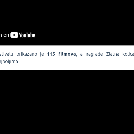
tivalu prikazano je
115
filmova
, a nagrade Zlatna kolic
ajboljima.