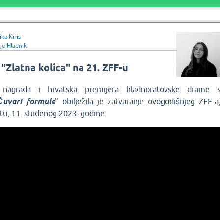
ka Kiris
je Hladnik
"Zlatna kolica" na 21. ZFF-u
ih nagrada i hrvatska premijera hladnoratovske drame 
Čuvari
formule
" obilježila je zatvaranje ovogodišnjeg ZFF-a
otu, 11. studenog 2023. godine.