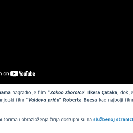
nama
nagradio je film "
Zakon
zbornice
"
Ilkera
Çataka
, dok j
njolski film "
Valdova
priča
"
Roberta
Buesa
kao najbolji fil
utorima i obrazloženja žirija dostupni su na
službenoj stranic