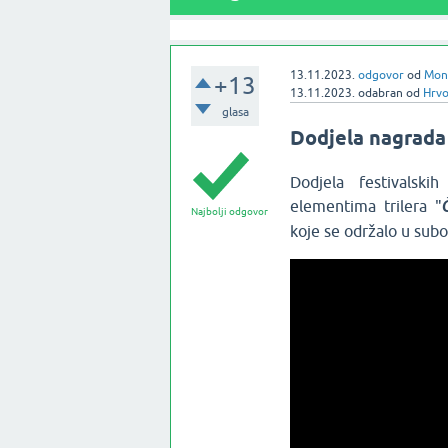
13.11.2023.
odgovor
od
Moni
+13
13.11.2023.
odabran
od
Hrvo
glasa
Dodjela nagrada 
Dodjela festivalsk
elementima trilera "
Najbolji odgovor
koje se održalo u sub