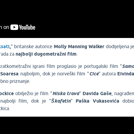
sati
,
" britanske autorice
Molly
Manning
Walker
dodijeljena j
grada za
najbolji
dugometražni
film
.
ratkometražni igrani film proglasio je portugalski film "
Sam
Soaresa
najboljim, dok je norveški film "
Cice
" autora
Eivind
bno priznanje.
ockice
obilježio je film "
Niska
trava
"
Davida
Gaše
, nagrađe
najbolji film, dok je "
Škafetin
"
Paška
Vukasovića
dobi
kica.