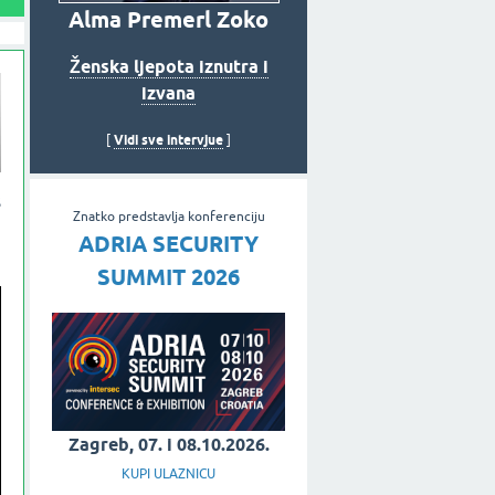
Alma Premerl Zoko
Ženska ljepota iznutra i
izvana
Vidi sve intervjue
[
]
s
Znatko predstavlja konferenciju
,
ADRIA SECURITY
SUMMIT 2026
Zagreb, 07. i 08.10.2026.
KUPI ULAZNICU