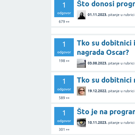
Što donosi progr
1
odgovor
01.11.2023.
pitanje
u rubric
679
👀
Tko su dobitnici 
1
nagrada Oscar?
odgovor
198
👀
03.08.2023.
pitanje
u rubric
Tko su dobitnici
1
odgovor
19.12.2022.
pitanje
u rubric
589
👀
Što je na progra
1
odgovor
10.11.2023.
pitanje
u rubric
301
👀