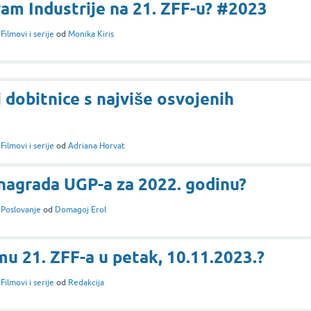
am Industrije na 21. ZFF-u? #2023
i
Filmovi i serije
od
Monika Kiris
i dobitnice s najviše osvojenih
i
Filmovi i serije
od
Adriana Horvat
 nagrada UGP-a za 2022. godinu?
i
Poslovanje
od
Domagoj Erol
mu 21. ZFF-a u petak, 10.11.2023.?
i
Filmovi i serije
od
Redakcija