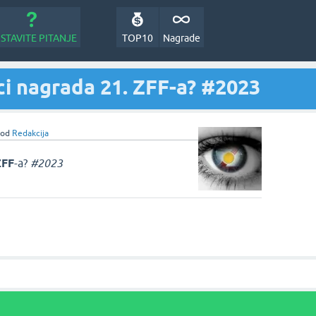
STAVITE PITANJE
TOP10
Nagrade
ci nagrada 21. ZFF-a? #2023
od
Redakcija
ZFF
-a?
#2023