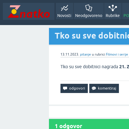
Novosti
Neodgovoreno
Rubrike
PO
Tko su sve dobitni
13.11.2023.
pitanje
u rubrici
Filmovi i serije
Tko su sve dobitnici nagrada
21.
1
odgovor