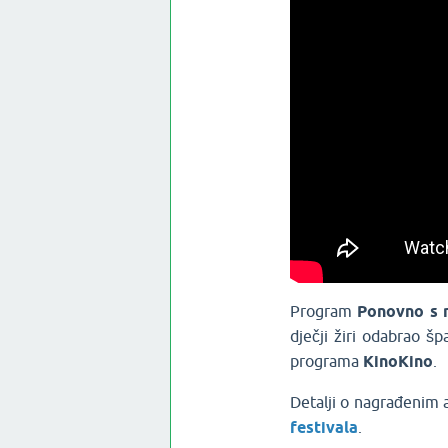
Program
Ponovno
s
dječji žiri odabrao špa
programa
KinoKino
.
Detalji o nagrađenim a
festivala
.