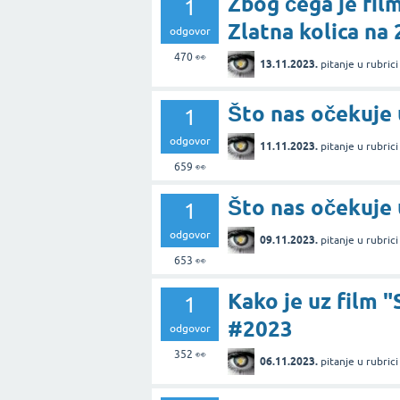
Zbog čega je fil
1
Zlatna kolica na
odgovor
470
👀
13.11.2023.
pitanje
u rubric
Što nas očekuje 
1
odgovor
11.11.2023.
pitanje
u rubric
659
👀
Što nas očekuje 
1
odgovor
09.11.2023.
pitanje
u rubric
653
👀
Kako je uz film 
1
#2023
odgovor
352
👀
06.11.2023.
pitanje
u rubric