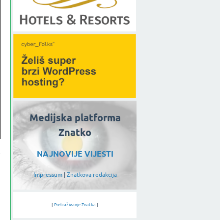
Medijska platforma
Znatko
e
NAJNOVIJE VIJESTI
m
Impressum
|
Znatkova redakcija
i
[
Pretraživanje Znatka
]