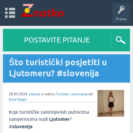
Prijava
POSTAVITE PITANJE
Što turistički posjetiti u
Ljutomeru? #slovenija
28.03.2024.
pitanje
u rubrici
Turizam i putovanja
od
Dina Kljajić
Koje turističke zanimljivosti putnicima
namjernicima nudi
Ljutomer
?
#
slovenija