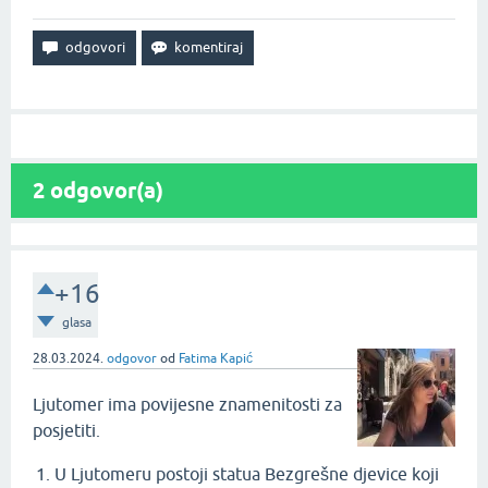
2
odgovor(a)
+16
glasa
28.03.2024.
odgovor
od
Fatima Kapić
Ljutomer ima povijesne znamenitosti za
posjetiti.
U Ljutomeru postoji statua Bezgrešne djevice koji