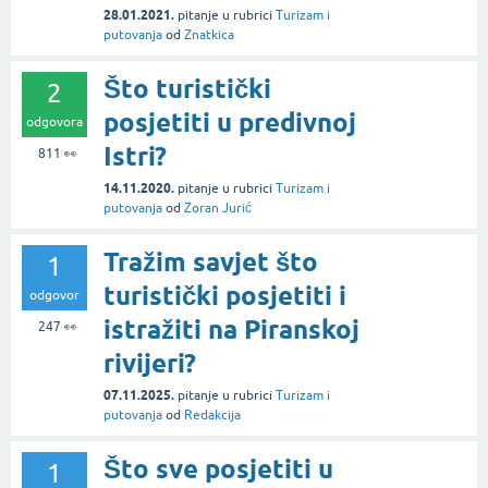
28.01.2021.
pitanje
u rubrici
Turizam i
putovanja
od
Znatkica
Što turistički
2
posjetiti u predivnoj
odgovora
Istri?
811
👀
14.11.2020.
pitanje
u rubrici
Turizam i
putovanja
od
Zoran Jurić
Tražim savjet što
1
turistički posjetiti i
odgovor
istražiti na Piranskoj
247
👀
rivijeri?
07.11.2025.
pitanje
u rubrici
Turizam i
putovanja
od
Redakcija
Što sve posjetiti u
1