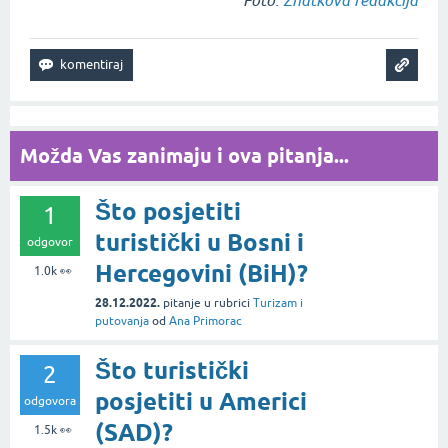
Možda Vas zanimaju i ova pitanja...
Što posjetiti
1
turistički u Bosni i
odgovor
Hercegovini (BiH)?
1.0k
👀
28.12.2022.
pitanje
u rubrici
Turizam i
putovanja
od
Ana Primorac
Što turistički
2
posjetiti u Americi
odgovora
(SAD)?
1.5k
👀