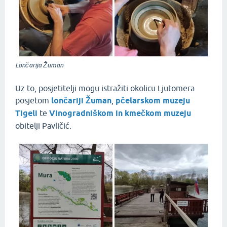
Lončarija Žuman
Uz to, posjetitelji mogu istražiti okolicu Ljutomera
posjetom
lončariji Žuman
,
pčelarskom muzeju
Tigeli
te
Vinogradniškom in kmečkom muzeju
obitelji Pavličić.