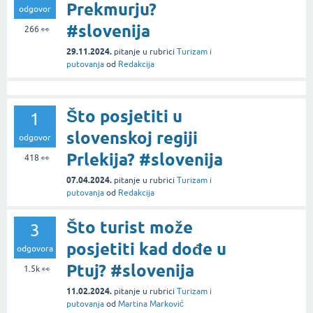
Prekmurju?
odgovor
#slovenija
266
👀
29.11.2024.
pitanje
u rubrici
Turizam i
putovanja
od
Redakcija
Što posjetiti u
1
slovenskoj regiji
odgovor
Prlekija? #slovenija
418
👀
07.04.2024.
pitanje
u rubrici
Turizam i
putovanja
od
Redakcija
Što turist može
3
posjetiti kad dođe u
odgovora
Ptuj? #slovenija
1.5k
👀
11.02.2024.
pitanje
u rubrici
Turizam i
putovanja
od
Martina Marković