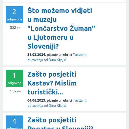
Što možemo vidjeti
2
u muzeju
odgovora
"Lončarstvo Žuman"
852
👀
u Ljutomeru u
Sloveniji?
31.03.2024.
pitanje
u rubrici
Turizam i
putovanja
od
Dina Kljajić
Zašto posjetiti
1
Kastav? Mislim
odgovor
turistički...
1.0k
👀
04.06.2023.
pitanje
u rubrici
Turizam i
putovanja
od
Dina Kljajić
Zašto posjetiti
4
Rogatec u Sloveniji?
odgovora