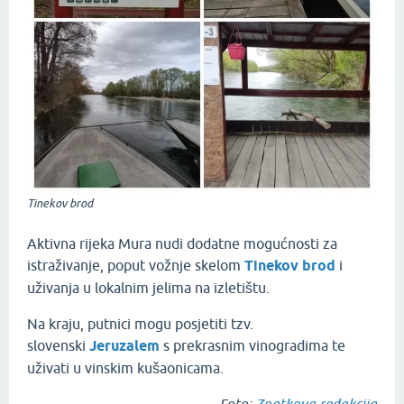
Tinekov brod
Aktivna rijeka Mura nudi dodatne mogućnosti za
istraživanje, poput vožnje skelom
Tinekov brod
i
uživanja u lokalnim jelima na izletištu.
Na kraju, putnici mogu posjetiti tzv.
slovenski
Jeruzalem
s prekrasnim vinogradima te
uživati u vinskim kušaonicama.
Foto:
Znatkova redakcija