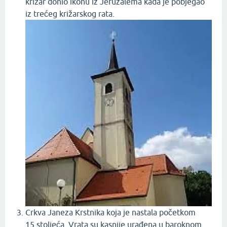
križar donio ikonu iz Jeruzalema kada je pobjegao
iz trećeg križarskog rata.
Crkva Janeza Krstnika koja je nastala početkom
15.stoljeća. Vrata su kasnije urađena u baroknom