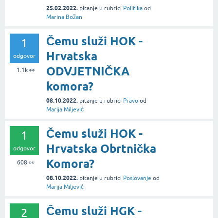
25.02.2022.
pitanje
u rubrici
Politika
od
Marina Božan
Čemu služi HOK -
1
Hrvatska
odgovor
ODVJETNIČKA
1.1k
👀
komora?
08.10.2022.
pitanje
u rubrici
Pravo
od
Marija Miljević
Čemu služi HOK -
1
Hrvatska Obrtnička
odgovor
Komora?
608
👀
08.10.2022.
pitanje
u rubrici
Poslovanje
od
Marija Miljević
Čemu služi HGK -
2