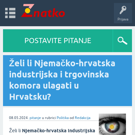
Prijava
POSTAVITE PITANJE
Želi li Njemačko-hrvatska
industrijska i trgovinska
komora ulagati u
Hrvatsku?
08.05.2024.
pitanje
u rubrici
Politika
od
Redakcija
Želi li
Njemačko-hrvatska industrijska