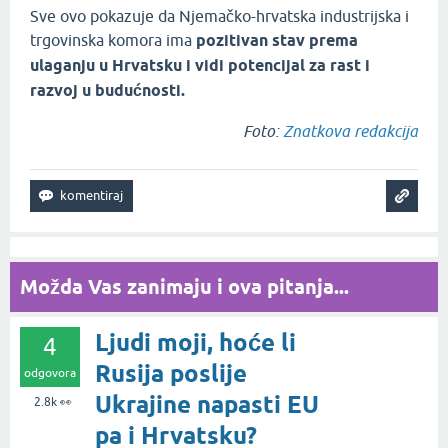
Sve ovo pokazuje da Njemačko-hrvatska industrijska i
trgovinska komora ima
pozitivan stav prema
ulaganju u Hrvatsku i vidi potencijal za rast i
razvoj u budućnosti.
Foto:
Znatkova redakcija
Možda Vas zanimaju i ova pitanja...
Ljudi moji, hoće li
4
Rusija poslije
odgovora
Ukrajine napasti EU
2.8k
👀
pa i Hrvatsku?