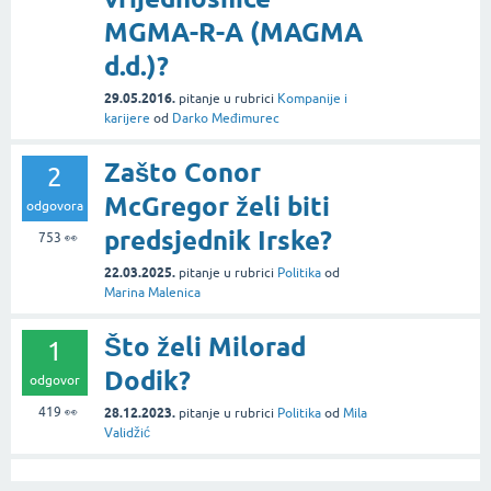
MGMA-R-A (MAGMA
d.d.)?
29.05.2016.
pitanje
u rubrici
Kompanije i
karijere
od
Darko Međimurec
Zašto Conor
2
McGregor želi biti
odgovora
predsjednik Irske?
753
👀
22.03.2025.
pitanje
u rubrici
Politika
od
Marina Malenica
Što želi Milorad
1
Dodik?
odgovor
419
👀
28.12.2023.
pitanje
u rubrici
Politika
od
Mila
Validžić