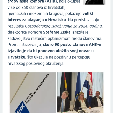
trgovinska komora (AHK)
, koja okuplja
više od 350 članova iz hrvatskih,
njemačkih i inozemnih krugova, pokazuje
veliki
interes za ulaganja u Hrvatsku
. Na predstavljanju
rezultata
Gospodarskog istraživanja za 2024. godinu
,
direktorica Komore
Stefanie Ziska
izrazila je
zadovoljstvo rastućim optimizmom među članovima.
Prema istraživanju,
skoro 90 posto članova AHK-a
izjavilo je da bi ponovno uložilo svoj novac u
Hrvatsku
, što ukazuje na pozitivnu percepciju
hrvatskog poslovnog okruženja.