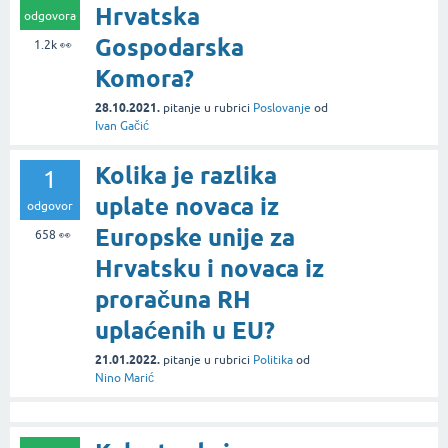
Hrvatska
odgovora
Gospodarska
1.2k
👀
Komora?
28.10.2021.
pitanje
u rubrici
Poslovanje
od
Ivan Gačić
Kolika je razlika
1
uplate novaca iz
odgovor
Europske unije za
658
👀
Hrvatsku i novaca iz
proračuna RH
uplaćenih u EU?
21.01.2022.
pitanje
u rubrici
Politika
od
Nino Marić