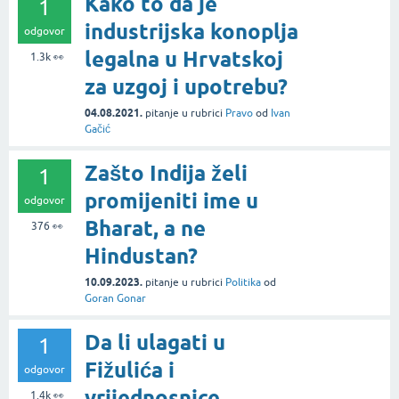
Kako to da je
1
industrijska konoplja
odgovor
legalna u Hrvatskoj
1.3k
👀
za uzgoj i upotrebu?
04.08.2021.
pitanje
u rubrici
Pravo
od
Ivan
Gačić
Zašto Indija želi
1
promijeniti ime u
odgovor
Bharat, a ne
376
👀
Hindustan?
10.09.2023.
pitanje
u rubrici
Politika
od
Goran Gonar
Da li ulagati u
1
Fižulića i
odgovor
vrijednosnice
1.4k
👀