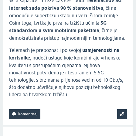
%, a kapacitet mreže čak šest puta.
Telemachov 5G
internet sada pokriva 98 % stanovništva
, čime
omogućuje superbrzu i stabilnu vezu širom zemlje.
Osim toga, tvrtka je prva na tržištu učinila
5G
standardom u svim mobilnim paketima
, čime je
demokratizirala pristup najmodernijim tehnologijama.
Telemach je prepoznat i po svojoj
usmjerenosti na
korisnike
, nudeći usluge koje kombiniraju vrhunsku
kvalitetu s pristupačnim cijenama. Njihova
inovativnost potvrđena je i testiranjem 5.5G
tehnologije, s brzinama prijenosa većim od 10 Gbp/s,
što dodatno učvršćuje njihovu poziciju tehnološkog
lidera na hrvatskom tržištu.