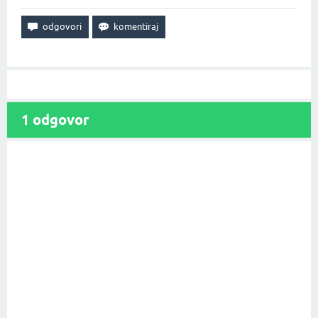
1
odgovor