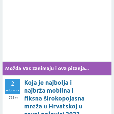
Možda Vas zanimaju i ova pitanja...
Koja je najbolja i
2
najbrža mobilna i
odgovora
fiksna širokopojasna
725
👀
mreža u Hrvatskoj u