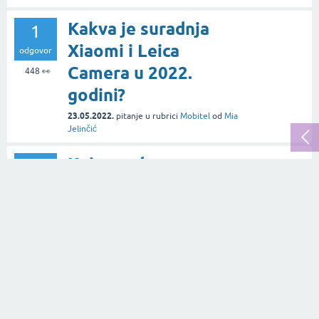
Kakva je suradnja
1
Xiaomi i Leica
odgovor
Camera u 2022.
448
👀
godini?
23.05.2022.
pitanje
u rubrici
Mobitel
od
Mia
Jelinčić
Koje gradove
1
povezuje Telemach-
odgovor
ova 10 Giga optička
333
👀
mreža?
25.01.2023.
pitanje
u rubrici
Internet
od
Monika Kiris
Čija mobilna tarifa je
2