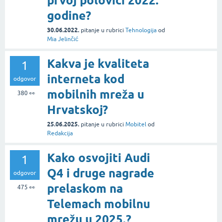
prvoj polovici 2022.
godine?
30.06.2022.
pitanje
u rubrici
Tehnologija
od
Mia Jelinčić
Kakva je kvaliteta
1
interneta kod
odgovor
mobilnih mreža u
380
👀
Hrvatskoj?
25.06.2025.
pitanje
u rubrici
Mobitel
od
Redakcija
Kako osvojiti Audi
1
Q4 i druge nagrade
odgovor
prelaskom na
475
👀
Telemach mobilnu
mrežu u 2025.?