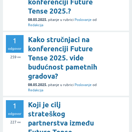
konferenciji Future
Tense 2025.?
08.05.2025.
pitanje
u rubrici
Poslovanje
od
Redakcija
Kako stručnjaci na
1
konferenciji Future
odgovor
Tense 2025. vide
259
👀
budućnost pametnih
gradova?
08.05.2025.
pitanje
u rubrici
Poslovanje
od
Redakcija
Koji je cilj
1
strateškog
odgovor
partnerstva između
227
👀