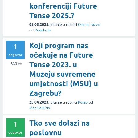
konferenciji Future
Tense 2025.?
08.05.2025.
pitanje
u rubrici
Osobni razvoj
od
Redakcija
Koji program nas
1
očekuje na Future
odgovor
Tense 2023. u
333
👀
Muzeju suvremene
umjetnosti (MSU) u
Zagrebu?
25.04.2023.
pitanje
u rubrici
Posao
od
Monika Kiris
Tko sve dolazi na
1
poslovnu
odgovor