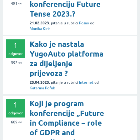
konferenciju Future
491
👀
Tense 2023.?
21.02.2023.
pitanje
u rubrici
Posao
od
Monika Kiris
Kako je nastala
1
YugoAuto platforma
odgovor
za dijeljenje
592
👀
prijevoza ?
25.04.2023.
pitanje
u rubrici
Internet
od
Katarina Pofuk
Koji je program
1
konferencije „Future
odgovor
in Compliance – role
609
👀
of GDPR and