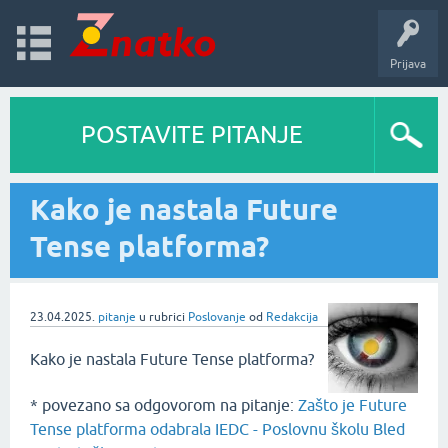
Prijava
POSTAVITE PITANJE
Kako je nastala Future
Tense platforma?
23.04.2025.
pitanje
u rubrici
Poslovanje
od
Redakcija
Kako je nastala Future Tense platforma?
* povezano sa odgovorom na pitanje:
Zašto je Future
Tense platforma odabrala IEDC - Poslovnu školu Bled