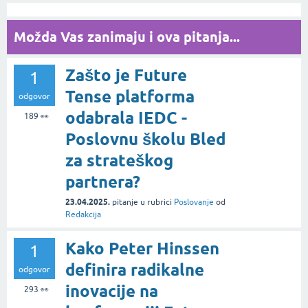
Možda Vas zanimaju i ova pitanja...
Zašto je Future
1
Tense platforma
odgovor
odabrala IEDC -
189
👀
Poslovnu školu Bled
za strateškog
partnera?
23.04.2025.
pitanje
u rubrici
Poslovanje
od
Redakcija
Kako Peter Hinssen
1
definira radikalne
odgovor
inovacije na
293
👀