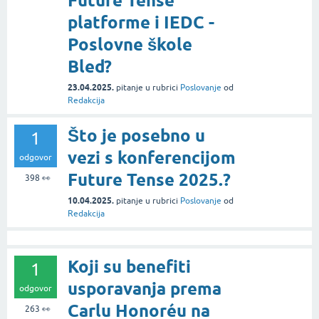
Future Tense
platforme i IEDC -
Poslovne škole
Bled?
23.04.2025.
pitanje
u rubrici
Poslovanje
od
Redakcija
Što je posebno u
1
vezi s konferencijom
odgovor
Future Tense 2025.?
398
👀
10.04.2025.
pitanje
u rubrici
Poslovanje
od
Redakcija
Koji su benefiti
1
usporavanja prema
odgovor
Carlu Honoréu na
263
👀