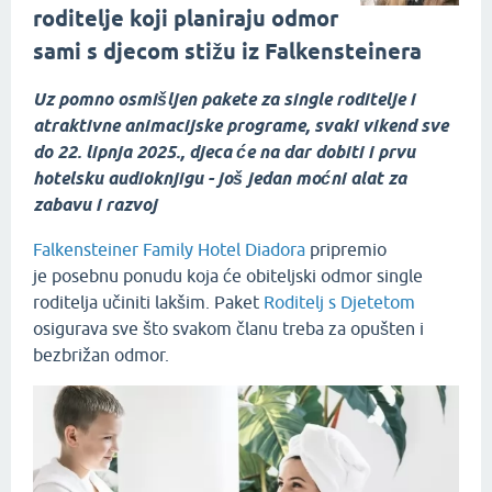
roditelje koji planiraju odmor
sami s djecom stižu iz Falkensteinera
Uz pomno osmišljen pakete za single roditelje i
atraktivne animacijske programe, svaki vikend sve
do 22. lipnja 2025., djeca će na dar dobiti i prvu
hotelsku audioknjigu - još jedan moćni alat za
zabavu i razvoj
Falkensteiner Family Hotel Diadora
pripremio
je posebnu ponudu koja će obiteljski odmor single
roditelja učiniti lakšim. Paket
Roditelj s Djetetom
osigurava sve što svakom članu treba za opušten i
bezbrižan odmor.