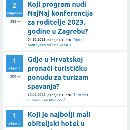
Koji program nudi
2
NajNaj konferencija
odgovora
za roditelje 2023.
388
👀
godine u Zagrebu?
04.10.2023.
pitanje
u rubrici
Djeca i
roditeljstvo
od
Monika Kiris
Gdje u Hrvatskoj
1
pronaći turističku
odgovor
ponudu za turizam
299
👀
spavanja?
10.02.2025.
pitanje
u rubrici
Turizam i
putovanja
od
Maja Zorić
Koji je najbolji mali
1
obiteljski hotel u
odgovor