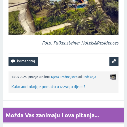
Foto: Falkensteiner Hotels&Residences
13.05.2025.
pitanje
u rubrici
Djeca i roditeljstvo
od
Redakcija
Kako audioknjge pomažu u razvoju djece?
Možda Vas zanimaju i ova pitanja...