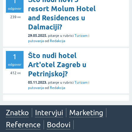
1
resort Molum Hotel
odgovor
and Residences u
239
👀
Dalmaciji?
29.05.2025.
pitanje
u rubrici
Turizam i
putovanja
od
Redakcija
Što nudi hotel
1
Art'otel Zagreb u
odgovor
Petrinjskoj?
412
👀
05.11.2023.
pitanje
u rubrici
Turizam i
putovanja
od
Redakcija
Znatko
Intervjui
Marketing
Reference
Bodovi