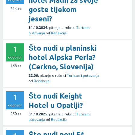
hotel Malin za svoje
goste tijekom
214
👀
jeseni?
31.10.2024.
pitanje
u rubrici
Turizam i
putovanja
od
Redakcija
Što nudi u planinski
1
hotel Alpska Perla?
odgovor
(Cerkno, Slovenija)
168
👀
22.06.
pitanje
u rubrici
Turizam i putovanja
od
Redakcija
Što nudi Keight
1
Hotel u Opatiji?
odgovor
250
👀
31.10.2025.
pitanje
u rubrici
Turizam i
putovanja
od
Redakcija
Što nudi novi 5*