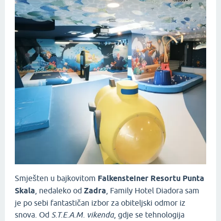
Smješten u bajkovitom
Falkensteiner Resortu Punta
Skala
, nedaleko od
Zadra
, Family Hotel Diadora sam
je po sebi fantastičan izbor za obiteljski odmor iz
snova. Od
S.T.E.A.M.
vikenda
, gdje se tehnologija