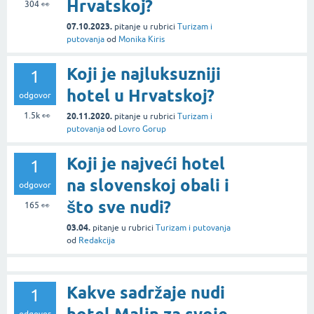
Hrvatskoj?
304
👀
07.10.2023.
pitanje
u rubrici
Turizam i
putovanja
od
Monika Kiris
Koji je najluksuzniji
1
hotel u Hrvatskoj?
odgovor
1.5k
👀
20.11.2020.
pitanje
u rubrici
Turizam i
putovanja
od
Lovro Gorup
Koji je najveći hotel
1
na slovenskoj obali i
odgovor
što sve nudi?
165
👀
03.04.
pitanje
u rubrici
Turizam i putovanja
od
Redakcija
Kakve sadržaje nudi
1
odgovor