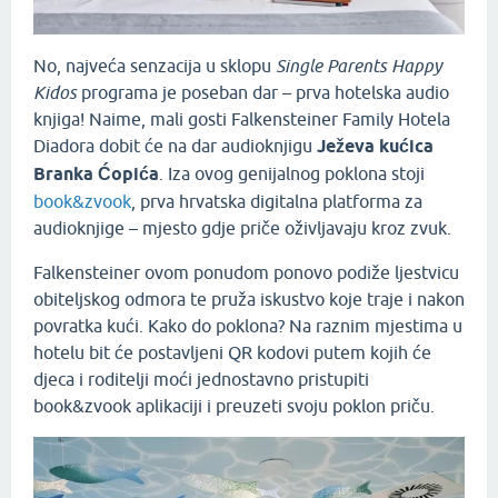
No, najveća senzacija u sklopu
Single Parents Happy
Kidos
programa je poseban dar – prva hotelska audio
knjiga! Naime, mali gosti Falkensteiner Family Hotela
Diadora dobit će na dar audioknjigu
Ježeva kućica
Branka Ćopića
. Iza ovog genijalnog poklona stoji
book&zvook
, prva hrvatska digitalna platforma za
audioknjige – mjesto gdje priče oživljavaju kroz zvuk.
Falkensteiner ovom ponudom ponovo podiže ljestvicu
obiteljskog odmora te pruža iskustvo koje traje i nakon
povratka kući. Kako do poklona? Na raznim mjestima u
hotelu bit će postavljeni QR kodovi putem kojih će
djeca i roditelji moći jednostavno pristupiti
book&zvook aplikaciji i preuzeti svoju poklon priču.