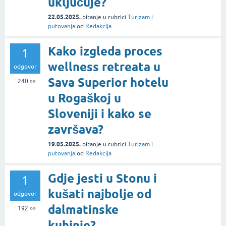
uključuje?
22.05.2025.
pitanje
u rubrici
Turizam i
putovanja
od
Redakcija
Kako izgleda proces
1
wellness retreata u
odgovor
Sava Superior hotelu
240
👀
u Rogaškoj u
Sloveniji i kako se
završava?
19.05.2025.
pitanje
u rubrici
Turizam i
putovanja
od
Redakcija
Gdje jesti u Stonu i
1
kušati najbolje od
odgovor
dalmatinske
192
👀
kuhinje?