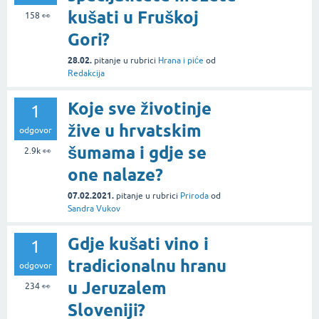
kušati u Fruškoj
158
👀
Gori?
28.02.
pitanje
u rubrici
Hrana i piće
od
Redakcija
Koje sve životinje
1
žive u hrvatskim
odgovor
šumama i gdje se
2.9k
👀
one nalaze?
07.02.2021.
pitanje
u rubrici
Priroda
od
Sandra Vukov
Gdje kušati vino i
1
tradicionalnu hranu
odgovor
u Jeruzalem
234
👀
Sloveniji?