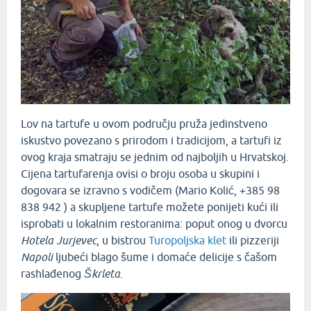
Lov na tartufe u ovom području pruža jedinstveno
iskustvo povezano s prirodom i tradicijom, a tartufi iz
ovog kraja smatraju se jednim od najboljih u Hrvatskoj.
Cijena tartufarenja ovisi o broju osoba u skupini i
dogovara se izravno s vodičem (Mario Kolić, +385 98
838 942 ) a skupljene tartufe možete ponijeti kući ili
isprobati u lokalnim restoranima: poput onog u dvorcu
Hotela Jurjevec
, u bistrou
Turopoljska klet
ili pizzeriji
Napoli
ljubeći blago šume i domaće delicije s čašom
rashlađenog
Škrleta
.