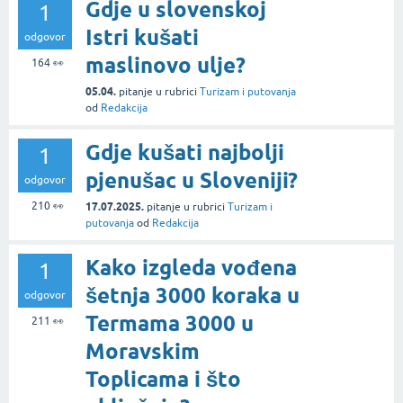
Gdje u slovenskoj
1
Istri kušati
odgovor
maslinovo ulje?
164
👀
05.04.
pitanje
u rubrici
Turizam i putovanja
od
Redakcija
Gdje kušati najbolji
1
pjenušac u Sloveniji?
odgovor
210
👀
17.07.2025.
pitanje
u rubrici
Turizam i
putovanja
od
Redakcija
Kako izgleda vođena
1
šetnja 3000 koraka u
odgovor
Termama 3000 u
211
👀
Moravskim
Toplicama i što