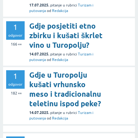
17.07.2025.
pitanje
u rubrici
Turizam i
putovanja
od
Redakcija
Gdje posjetiti etno
1
zbirku i kušati škrlet
odgovor
vino u Turopolju?
166
👀
14.07.2025.
pitanje
u rubrici
Turizam i
putovanja
od
Redakcija
Gdje u Turopolju
1
kušati vrhunsko
odgovor
meso i tradicionalnu
182
👀
teletinu ispod peke?
14.07.2025.
pitanje
u rubrici
Turizam i
putovanja
od
Redakcija