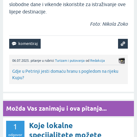
slobodne dane i vikende iskoristite za istraživanje ove
lijepe destinacije.
Foto: Nikola Zoko
06.07.2025.
pitanje
u rubrici
Turizam i putovanja
od
Redakcija
Gdje u Petrinji jesti domaću hranu s pogledom na rijeku
Kupu?
Možda Vas zanimaju i ova pitanja...
Koje lokalne
1
specijalitete možete
odgovor