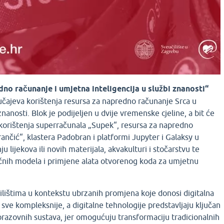
no računanje i umjetna inteligencija u službi znanosti“
učajeva korištenja resursa za napredno računanje Srca u
nanosti. Blok je podijeljen u dvije vremenske cjeline, a bit će
 korištenja superračunala „Supek“, resursa za napredno
ančić“, klastera Padobran i platformi Jupyter i Galaksy u
ju lijekova ili novih materijala, akvakulturi i stočarstvu te
ičnih modela i primjene alata otvorenog koda za umjetnu
ilištima u kontekstu ubrzanih promjena koje donosi digitalna
 sve kompleksnije, a digitalne tehnologije predstavljaju ključan
razovnih sustava, jer omogućuju transformaciju tradicionalnih