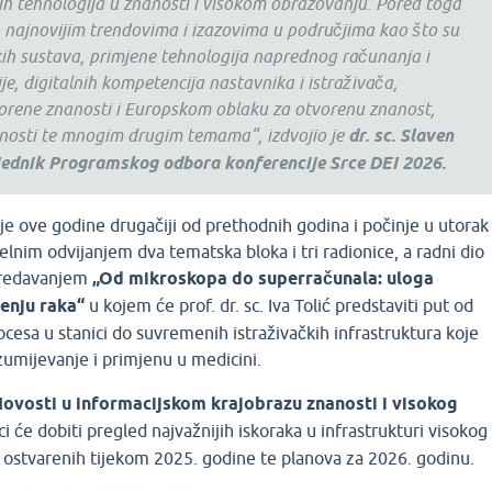
ih tehnologija u znanosti i visokom obrazovanju. Pored toga
 najnovijim trendovima i izazovima u područjima kao što su
kih sustava, primjene tehnologija naprednog računanja i
je, digitalnih kompetencija nastavnika i istraživača,
vorene znanosti i Europskom oblaku za otvorenu znanost,
rnosti te mnogim drugim temama“, izdvojio je
dr. sc. Slaven
jednik Programskog odbora konferencije Srce DEI 2026.
je ove godine drugačiji od prethodnih godina i počinje u utorak
elnim odvijanjem dva tematska bloka i tri radionice, a radni dio
predavanjem
„Od mikroskopa do superračunala: uloga
čenju raka“
u kojem će prof. dr. sc. Iva Tolić predstaviti put od
ocesa u stanici do suvremenih istraživačkih infrastruktura koje
umijevanje i primjenu u medicini.
ovosti u informacijskom krajobrazu znanosti i visokog
i će dobiti pregled najvažnijih iskoraka u infrastrukturi visokog
 ostvarenih tijekom 2025. godine te planova za 2026. godinu.