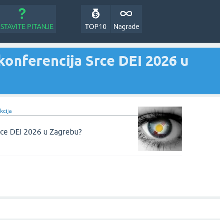
STAVITE PITANJE
TOP10
Nagrade
konferencija Srce DEI 2026 u
kcija
rce DEI 2026 u Zagrebu?