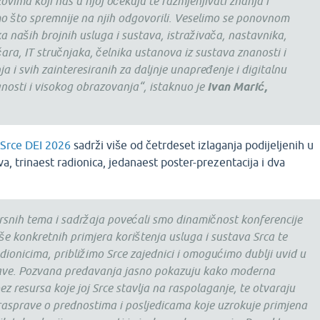
azovima koji nas u njoj očekuju te razmjenjivati znanja i
o što spremnije na njih odgovorili. Veselimo se ponovnom
a naših brojnih usluga i sustava, istraživača, nastavnika,
ara, IT stručnjaka, čelnika ustanova iz sustava znanosti i
 i svih zainteresiranih za daljnje unapređenje i digitalnu
nosti i visokog obrazovanja“, istaknuo je
Ivan Marić,
 Srce DEI 2026
sadrži više od četrdeset izlaganja podijeljenih u
, trinaest radionica, jedanaest poster-prezentacija i dva
snih tema i sadržaja povećali smo dinamičnost konferencije
više konkretnih primjera korištenja usluga i sustava Srca te
dionicima, približimo Srce zajednici i omogućimo dublji uvid u
tave. Pozvana predavanja jasno pokazuju kako moderna
z resursa koje joj Srce stavlja na raspolaganje, te otvaraju
 rasprave o prednostima i posljedicama koje uzrokuje primjena