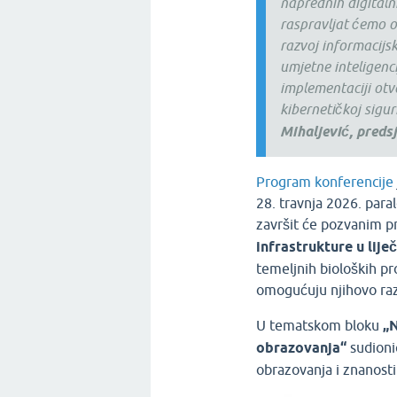
naprednih digitaln
raspravljat ćemo o
razvoj informacijs
umjetne inteligenci
implementaciji ot
kibernetičkoj sigu
Mihaljević, preds
Program konferencije
28. travnja 2026. paral
završit će pozvanim 
infrastrukture u lije
temeljnih bioloških pr
omogućuju njihovo raz
U tematskom bloku
„N
obrazovanja“
sudionic
obrazovanja i znanosti