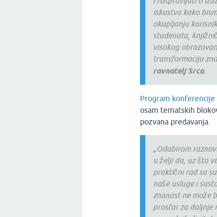
i raspravljati o iz
iskustva kako bism
okupljanju korisnik
studenata, knjižnič
visokog obrazovanja
transformaciju zna
ravnatelj Srca
.
Program konferencije
osam tematskih blokova
pozvana predavanja.
„Odabirom raznovr
u želji da, uz što 
praktični rad sa su
naše usluge i sus
znanost ne može be
prostor za daljnje