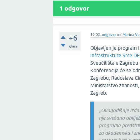
1
odgovor
19.02.
odgovor
od
Marina Vu
+6
glasa
Objavljen je program i
infrastrukture Srce D
Sveučilišta u Zagrebu 
Konferencija će se održ
Zagrebu, Radoslava Ci
Ministarstvo znanosti,
Zagreb.
„Ovogodišnje izdan
nje svečano obilje
programa predstavi
za akademsku i zna