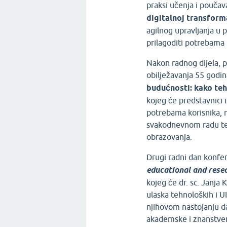
praksi učenja i poučav
digitalnoj transforma
agilnog upravljanja u p
prilagoditi potrebama 
Nakon radnog dijela, 
obilježavanja 55 godin
budućnosti: kako teh
kojeg će predstavnici
potrebama korisnika, n
svakodnevnom radu te k
obrazovanja.
Drugi radni dan konf
educational and rese
kojeg će dr. sc. Janja
ulaska tehnoloških i UI
njihovom nastojanju da
akademske i znanstven