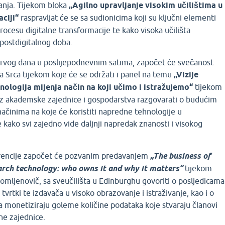
anja. Tijekom bloka
„Agilno upravljanje visokim učilištima u
ciji“
raspravljat će se sa sudionicima koji su ključni elementi
rocesu digitalne transformacije te kako visoka učilišta
postdigitalnog doba.
prvog dana u poslijepodnevnim satima, započet će svečanost
a Srca tijekom koje će se održati i panel na temu
„Vizije
nologija mijenja način na koji učimo i istražujemo“
tijekom
 iz akademske zajednice i gospodarstva razgovarati o budućim
ačinima na koje će koristiti napredne tehnologije u
ako svi zajedno vide daljnji napredak znanosti i visokog
erencije započet će pozvanim predavanjem
„The business of
arch technology: who owns it and why it matters“
tijekom
 Komljenovič, sa sveučilišta u Edinburghu govoriti o posljedicama
 tvrtki te izdavača u visoko obrazovanje i istraživanje, kao i o
 monetiziraju goleme količine podataka koje stvaraju članovi
e zajednice.