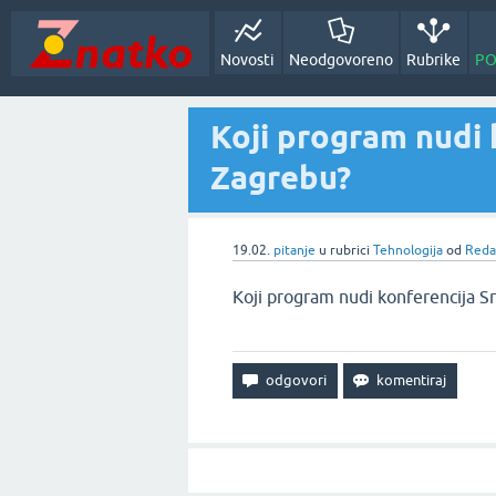
Novosti
Neodgovoreno
Rubrike
PO
Koji program nudi 
Zagrebu?
19.02.
pitanje
u rubrici
Tehnologija
od
Reda
Koji program nudi konferencija S