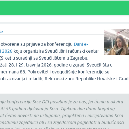
ka
 otvorene su prijave za konferenciju
Dani e-
EI 2026
koju organizira Sveučilišni računski centar
(Srce) u suradnji sa Sveučilištem u Zagrebu.
ati 28. i 29. travnja 2026. godine u zgradi Sveučilišta u
mermana 88. Pokrovitelji ovogodišnje konferencije su
 obrazovanja i mladih, Rektorski zbor Republike Hrvatske i Grad
je konferencije Srce DEI posebno je za nas, jer ćemo u okviru
žiti 55 godina djelovanja Srca. Tijekom dva dana bogatog
t ćemo novosti na uslugama, projektima i inicijativama Srca
nstvenu zajednicu ali i sa zajednicom pogledati u budućnosti