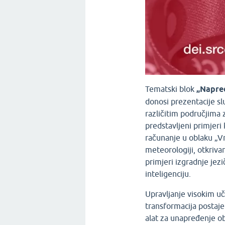
Tematski blok
„Napred
donosi prezentacije sl
različitim područjima z
predstavljeni primjeri
računanje u oblaku „Vr
meteorologiji, otkrivan
primjeri izgradnje jez
inteligenciju.
Upravljanje visokim uč
transformacija postaje
alat za unapređenje ob