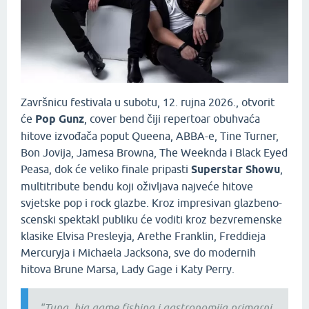
Završnicu festivala u subotu, 12. rujna 2026., otvorit
će
Pop Gunz
, cover bend čiji repertoar obuhvaća
hitove izvođača poput Queena, ABBA-e, Tine Turner,
Bon Jovija, Jamesa Browna, The Weeknda i Black Eyed
Peasa, dok će veliko finale pripasti
Superstar Showu
,
multitribute bendu koji oživljava najveće hitove
svjetske pop i rock glazbe. Kroz impresivan glazbeno-
scenski spektakl publiku će voditi kroz bezvremenske
klasike Elvisa Presleyja, Arethe Franklin, Freddieja
Mercuryja i Michaela Jacksona, sve do modernih
hitova Brune Marsa, Lady Gage i Katy Perry.
"Tuna, big game fishing i gastronomija primarni