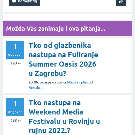
Možda Vas zanimaju i ova pitanja...
Tko od glazbenika
1
nastupa na Fuliranje
odgovor
Summer Oasis 2026
190
👀
u Zagrebu?
23.06.
pitanje
u rubrici
Muzika i ples
od
Redakcija
Tko nastupa na
1
Weekend Media
odgovor
Festivalu u Rovinju u
688
👀
rujnu 2022.?