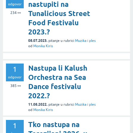
nastupiti na
odgovor
Tunalicious Street
234
👀
Food Festivalu
2023.?
08.07.2023.
pitanje
u rubrici
Muzika i ples
od
Monika Kiris
Nastupa li Kalush
1
Orchestra na Sea
odgovor
Dance festivalu
385
👀
2022.?
11.08.2022.
pitanje
u rubrici
Muzika i ples
od
Monika Kiris
Tko nastupa na
1