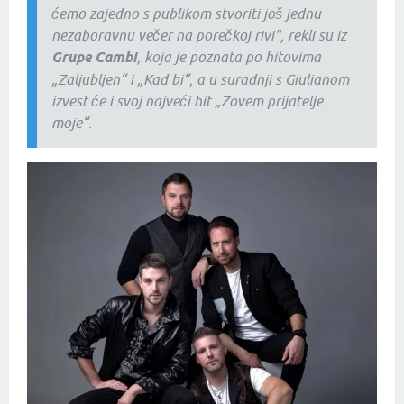
ćemo zajedno s publikom stvoriti još jednu
nezaboravnu večer na porečkoj rivi", rekli su iz
Grupe Cambi
, koja je poznata po hitovima
„Zaljubljen“ i „Kad bi“, a u suradnji s Giulianom
izvest će i svoj najveći hit „Zovem prijatelje
moje“.