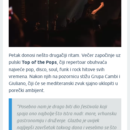
Petak donosi nešto drugačiji ritam. Večer započinje uz
pulski
Top of the Pops
, čiji repertoar obuhvaća
najveće pop, disco, soul, funk i rock hitove svih
vremena. Nakon njih na pozornicu stižu Grupa Cambi i
Giuliano, čiji će se mediteranski zvuk sjajno uklopiti u
porečki ambijent.
"Posebno nam je drago biti dio festivala koji
spaja ono najbolje što Istra nudi: more, vrhunsku
gastronomiju i druženje. Glazba je uvijek
najljepši završetak takvog dana i veselimo se što