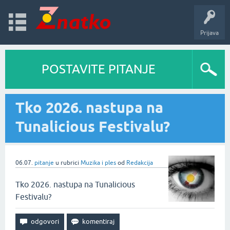
Prijava
POSTAVITE PITANJE
Tko 2026. nastupa na
Tunalicious Festivalu?
06.07.
pitanje
u rubrici
Muzika i ples
od
Redakcija
Tko 2026. nastupa na Tunalicious
Festivalu?