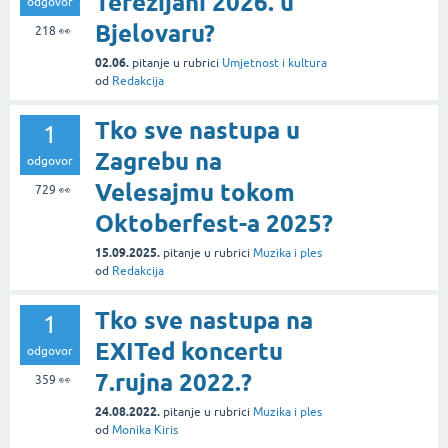
Terezijani 2026. u
odgovor
Bjelovaru?
218
👀
02.06.
pitanje
u rubrici
Umjetnost i kultura
od
Redakcija
Tko sve nastupa u
1
Zagrebu na
odgovor
Velesajmu tokom
729
👀
Oktoberfest-a 2025?
15.09.2025.
pitanje
u rubrici
Muzika i ples
od
Redakcija
Tko sve nastupa na
1
EXITed koncertu
odgovor
7.rujna 2022.?
359
👀
24.08.2022.
pitanje
u rubrici
Muzika i ples
od
Monika Kiris