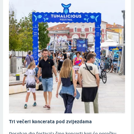
Tri večeri koncerata pod zvijezdama
Poseban dio festivala čine koncerti koji će porečku