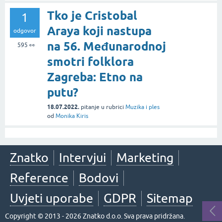
Tko je Cristobal
1
Araya koji nastupa
odgovor
na 56. Međunarodnoj
595
👀
smotri folklora
Zagreba: Etno na
putu?
18.07.2022.
pitanje
u rubrici
Muzika i ples
od
Monika Kiris
Znatko
Intervjui
Marketing
Reference
Bodovi
Uvjeti uporabe
GDPR
Sitemap
Copyright © 2013 - 2026 Znatko d.o.o. Sva prava pridržana.