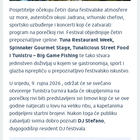
Posjetitelje očekuju četiri dana festivalske atmosfere
uz more, autentični okusi Jadrana, vrhunski chefovi,
sportsko uzbuđenje i koncerti koji će zatvarati
program na porečkoj rivi. Festival objedinjuje četiri
prepoznatljive cjeline:
Tuna Restaurant Week,
Spinnaker Gourmet Stage, Tunalicious Street Food
i TunIstru – Big Game Fishing
te tako stvara
jedinstven doživljaj u kojem se gastronomija, sport i
glazba isprepliću u prepoznatljivo festivalsko iskustvo.
U srijedu, 9. rujna 2026., održat će se svečano
otvorenje TunIstra turnira kada će okupljenima na
porečkoj rivi biti predstavljeni svi timovi koji će se ove
godine natjecati u lovu na veliku ribu, a kapetanima
podijeljeni startni brojevi. Nakon toga će publiku
zabavljati svima dobro poznati
DJ Stefano
,
dugogodišnji resident DJ festivala.