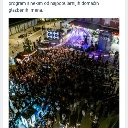
program s nekim od najpopularnijih domaćih
glazbenih imena.