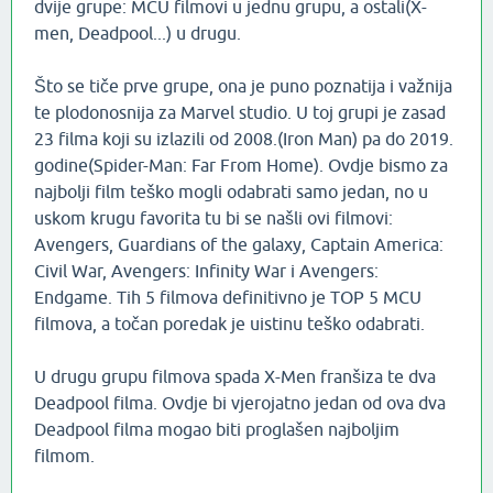
dvije grupe: MCU filmovi u jednu grupu, a ostali(X-
men, Deadpool...) u drugu.
Što se tiče prve grupe, ona je puno poznatija i važnija
te plodonosnija za Marvel studio. U toj grupi je zasad
23 filma koji su izlazili od 2008.(Iron Man) pa do 2019.
godine(Spider-Man: Far From Home). Ovdje bismo za
najbolji film teško mogli odabrati samo jedan, no u
uskom krugu favorita tu bi se našli ovi filmovi:
Avengers, Guardians of the galaxy, Captain America:
Civil War, Avengers: Infinity War i Avengers:
Endgame. Tih 5 filmova definitivno je TOP 5 MCU
filmova, a točan poredak je uistinu teško odabrati.
U drugu grupu filmova spada X-Men franšiza te dva
Deadpool filma. Ovdje bi vjerojatno jedan od ova dva
Deadpool filma mogao biti proglašen najboljim
filmom.