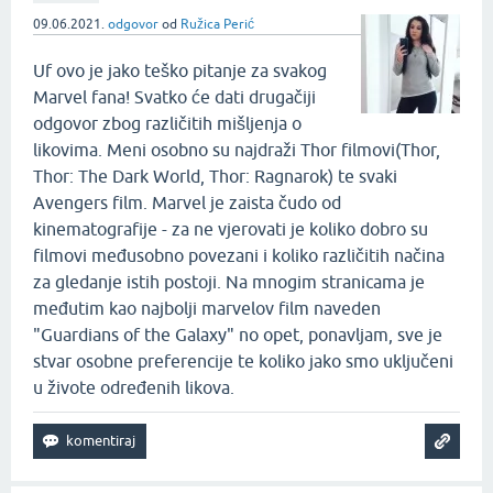
09.06.2021.
odgovor
od
Ružica Perić
Uf ovo je jako teško pitanje za svakog
Marvel fana! Svatko će dati drugačiji
odgovor zbog različitih mišljenja o
likovima. Meni osobno su najdraži Thor filmovi(Thor,
Thor: The Dark World, Thor: Ragnarok) te svaki
Avengers film. Marvel je zaista čudo od
kinematografije - za ne vjerovati je koliko dobro su
filmovi međusobno povezani i koliko različitih načina
za gledanje istih postoji. Na mnogim stranicama je
međutim kao najbolji marvelov film naveden
"Guardians of the Galaxy" no opet, ponavljam, sve je
stvar osobne preferencije te koliko jako smo uključeni
u živote određenih likova.