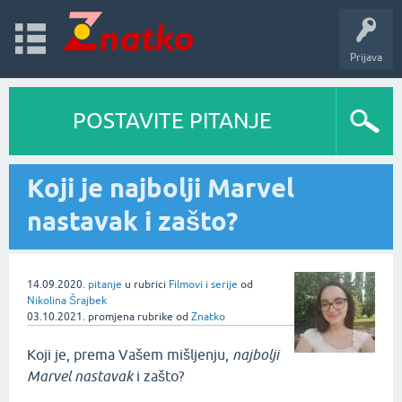
Prijava
POSTAVITE PITANJE
Koji je najbolji Marvel
nastavak i zašto?
14.09.2020.
pitanje
u rubrici
Filmovi i serije
od
Nikolina Šrajbek
03.10.2021.
promjena rubrike
od
Znatko
Koji je, prema Vašem mišljenju,
najbolji
Marvel nastavak
i zašto?