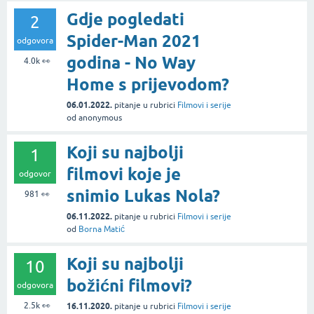
Gdje pogledati
2
Spider-Man 2021
odgovora
godina - No Way
4.0k
👀
Home s prijevodom?
06.01.2022.
pitanje
u rubrici
Filmovi i serije
od
anonymous
Koji su najbolji
1
filmovi koje je
odgovor
snimio Lukas Nola?
981
👀
06.11.2022.
pitanje
u rubrici
Filmovi i serije
od
Borna Matić
Koji su najbolji
10
božićni filmovi?
odgovora
2.5k
👀
16.11.2020.
pitanje
u rubrici
Filmovi i serije