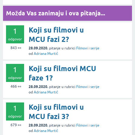
Možda Vas zanimaju i ova pitanja...
Koji su filmovi u
1
MCU fazi 2?
odgovor
843
👀
28.09.2020.
pitanje
u rubrici
Filmovi i serije
od
Adriana Murtić
Koji su filmovi MCU
1
faze 1?
odgovor
466
👀
28.09.2020.
pitanje
u rubrici
Filmovi i serije
od
Adriana Murtić
Koji su filmovi u
1
MCU fazi 3?
odgovor
679
👀
28.09.2020.
pitanje
u rubrici
Filmovi i serije
od
Adriana Murtić