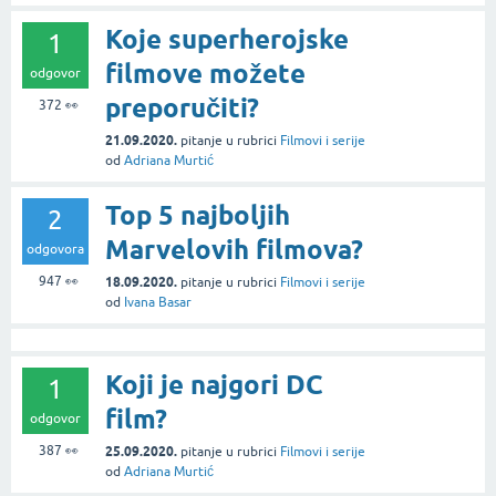
Koje superherojske
1
filmove možete
odgovor
preporučiti?
372
👀
21.09.2020.
pitanje
u rubrici
Filmovi i serije
od
Adriana Murtić
Top 5 najboljih
2
Marvelovih filmova?
odgovora
947
👀
18.09.2020.
pitanje
u rubrici
Filmovi i serije
od
Ivana Basar
Koji je najgori DC
1
film?
odgovor
387
👀
25.09.2020.
pitanje
u rubrici
Filmovi i serije
od
Adriana Murtić