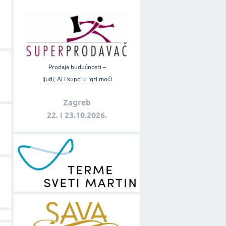
Prodaja budućnosti –
ljudi, AI i kupci u igri moći
Zagreb
22. i 23.10.2026.