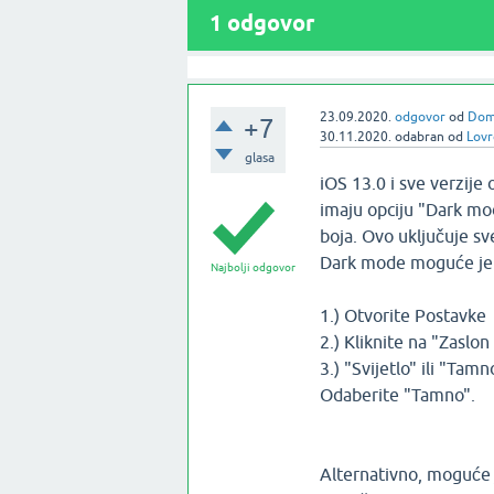
1
odgovor
23.09.2020.
odgovor
od
Doma
+7
30.11.2020.
odabran
od
Lovr
glasa
iOS 13.0 i sve verzij
imaju opciju "Dark mod
boja. Ovo uključuje sve
Dark mode moguće je a
Najbolji odgovor
1.) Otvorite Postavke
2.) Kliknite na "Zaslon 
3.) "Svijetlo" ili "Ta
Odaberite "Tamno".
Alternativno, moguće 