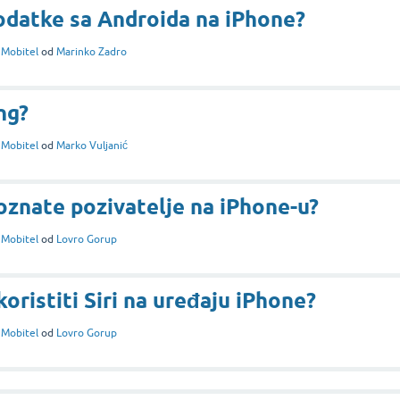
odatke sa Androida na iPhone?
i
Mobitel
od
Marinko Zadro
ng?
i
Mobitel
od
Marko Vuljanić
oznate pozivatelje na iPhone-u?
i
Mobitel
od
Lovro Gorup
 koristiti Siri na uređaju iPhone?
i
Mobitel
od
Lovro Gorup