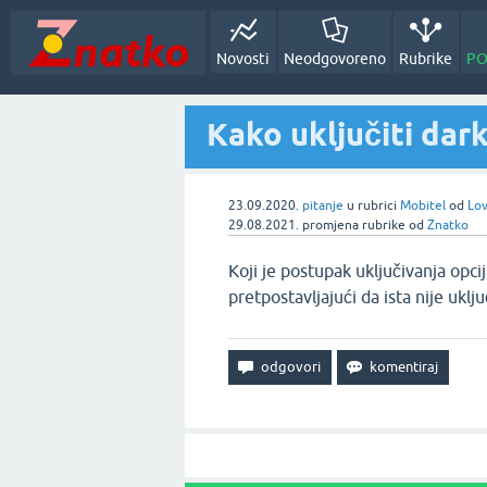
Novosti
Neodgovoreno
Rubrike
PO
Kako uključiti dar
23.09.2020.
pitanje
u rubrici
Mobitel
od
Lo
29.08.2021.
promjena rubrike
od
Znatko
Koji je postupak uključivanja opci
pretpostavljajući da ista nije uklj