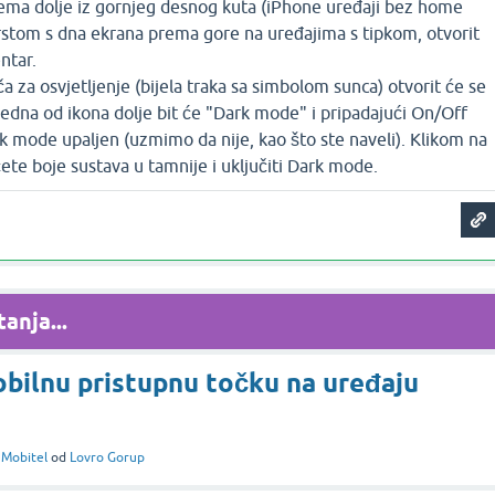
ema dolje iz gornjeg desnog kuta (iPhone uređaji bez home
 prstom s dna ekrana prema gore na uređajima s tipkom, otvorit
ntar.
 za osvjetljenje (bijela traka sa simbolom sunca) otvorit će se
 Jedna od ikona dolje bit će "Dark mode" i pripadajući On/Off
rk mode upaljen (uzmimo da nije, kao što ste naveli). Klikom na
ete boje sustava u tamnije i uključiti Dark mode.
anja...
obilnu pristupnu točku na uređaju
i
Mobitel
od
Lovro Gorup