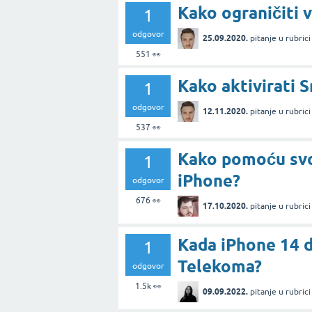
Kako ograničiti 
1
odgovor
25.09.2020.
pitanje
u rubric
551
👀
Kako aktivirati 
1
odgovor
12.11.2020.
pitanje
u rubric
537
👀
Kako pomoću svog
1
iPhone?
odgovor
676
👀
17.10.2020.
pitanje
u rubric
Kada iPhone 14 
1
Telekoma?
odgovor
1.5k
👀
09.09.2022.
pitanje
u rubric