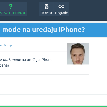
STAVITE PITANJE
TOP10
Nagrade
k mode na uređaju iPhone?
vro Gorup
je
dark mode
na uređaju iPhone
učena?