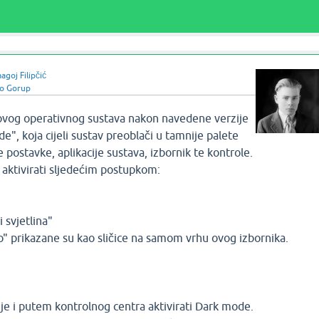
goj Filipčić
o Gorup
e ovog operativnog sustava nakon navedene verzije
e", koja cijeli sustav preoblači u tamnije palete
 postavke, aplikacije sustava, izbornik te kontrole.
ktivirati sljedećim postupkom:
i svjetlina"
mno" prikazane su kao sličice na samom vrhu ovog izbornika.
je i putem kontrolnog centra aktivirati Dark mode.