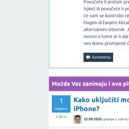
Povučete li prstom pr
tipke) ili povučete li
će vam se kontrolni ce
Dugim držanjem klizača
alternativni izbornik.
ovisno o tome je li da
ovu ikonu promijenit ć
Možda Vas zanimaju i ova pit
Kako uključiti m
1
iPhone?
odgovor
1.2k
👀
25.09.2020.
pitanje
u rubric