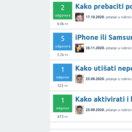
Kako prebaciti p
2
odgovora
17.10.2020.
pitanje
u rubric
6.0k
👀
iPhone ili Samsu
5
odgovora
26.11.2020.
pitanje
u rubric
2.2k
👀
Kako utišati nep
1
odgovor
25.09.2020.
pitanje
u rubric
522
👀
Kako aktivirati i
1
odgovor
23.09.2020.
pitanje
u rubric
673
👀