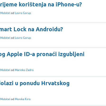
vrijeme korištenja na iPhone-u?
i
Mobitel
od
Lovro Gorup
Smart Lock na Androidu?
i
Mobitel
od
Lovro Gorup
 Apple ID-a pronaći izgubljeni
i
Mobitel
od
Marinko Zadro
dolazi u ponudu Hrvatskog
i
Mobitel
od
Monika Kiris