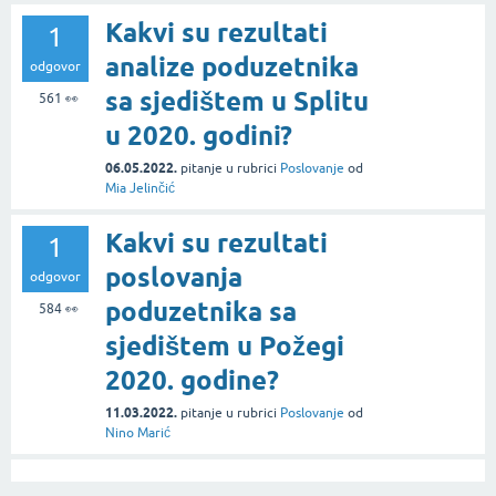
Kakvi su rezultati
1
analize poduzetnika
odgovor
sa sjedištem u Splitu
561
👀
u 2020. godini?
06.05.2022.
pitanje
u rubrici
Poslovanje
od
Mia Jelinčić
Kakvi su rezultati
1
poslovanja
odgovor
poduzetnika sa
584
👀
sjedištem u Požegi
2020. godine?
11.03.2022.
pitanje
u rubrici
Poslovanje
od
Nino Marić