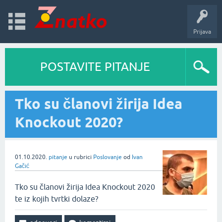
Prijava
POSTAVITE PITANJE
Tko su članovi žirija Idea
Knockout 2020?
01.10.2020.
pitanje
u rubrici
Poslovanje
od
Ivan
Gačić
Tko su članovi žirija Idea Knockout 2020
te iz kojih tvrtki dolaze?