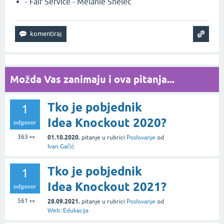
- Fair Service - Melanie Snelec
Možda Vas zanimaju i ova pitanja...
Tko je pobjednik
1
Idea Knockout 2020?
odgovor
363
👀
01.10.2020.
pitanje
u rubrici
Poslovanje
od
Ivan Gačić
Tko je pobjednik
1
Idea Knockout 2021?
odgovor
561
👀
28.09.2021.
pitanje
u rubrici
Poslovanje
od
Web::Edukacija