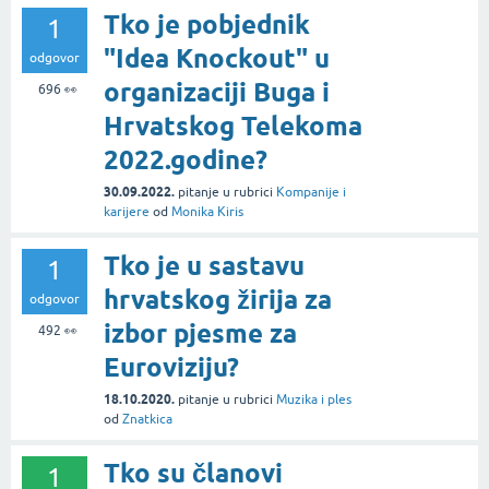
Tko je pobjednik
1
"Idea Knockout" u
odgovor
organizaciji Buga i
696
👀
Hrvatskog Telekoma
2022.godine?
30.09.2022.
pitanje
u rubrici
Kompanije i
karijere
od
Monika Kiris
Tko je u sastavu
1
hrvatskog žirija za
odgovor
izbor pjesme za
492
👀
Euroviziju?
18.10.2020.
pitanje
u rubrici
Muzika i ples
od
Znatkica
Tko su članovi
1