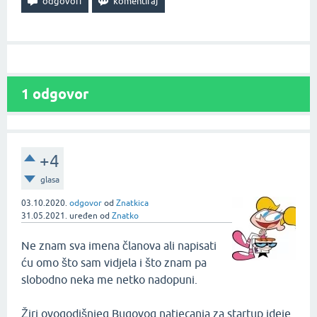
1
odgovor
+4
glasa
03.10.2020.
odgovor
od
Znatkica
31.05.2021.
uređen
od
Znatko
Ne znam sva imena članova ali napisati
ću omo što sam vidjela i što znam pa
slobodno neka me netko nadopuni.
Žiri ovogodišnjeg Bugovog natjecanja za startup ideje