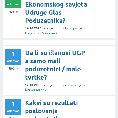
Ekonomskog savjeta
odgovor
Udruge Glas
426
👀
Poduzetnika?
14.10.2020.
pitanje
u rubrici
Kompanije i
karijere
od
Zoran Jurić
Da li su članovi UGP-
1
a samo mali
odgovor
poduzetnici / male
860
👀
tvrtke?
12.10.2020.
pitanje
u rubrici
Poslovanje
od
Marketing odjel
Kakvi su rezultati
1
poslovanja
odgovor