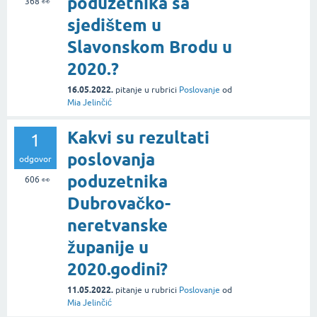
poduzetnika sa
368
👀
sjedištem u
Slavonskom Brodu u
2020.?
16.05.2022.
pitanje
u rubrici
Poslovanje
od
Mia Jelinčić
Kakvi su rezultati
1
poslovanja
odgovor
poduzetnika
606
👀
Dubrovačko-
neretvanske
županije u
2020.godini?
11.05.2022.
pitanje
u rubrici
Poslovanje
od
Mia Jelinčić