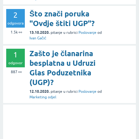
Što znači poruka
2
"Ovdje štiti UGP"?
odgovora
1.5k
👀
13.10.2020.
pitanje
u rubrici
Poslovanje
od
Ivan Gačić
Zašto je članarina
1
besplatna u Udruzi
odgovor
Glas Poduzetnika
887
👀
(UGP)?
12.10.2020.
pitanje
u rubrici
Poslovanje
od
Marketing odjel