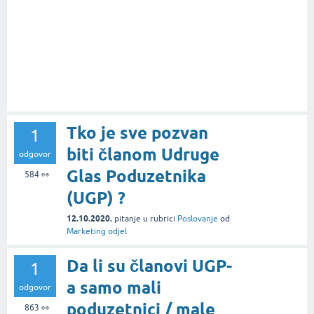
Tko je sve pozvan
1
biti članom Udruge
odgovor
Glas Poduzetnika
584
👀
(UGP) ?
12.10.2020.
pitanje
u rubrici
Poslovanje
od
Marketing odjel
Da li su članovi UGP-
1
a samo mali
odgovor
poduzetnici / male
863
👀