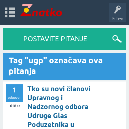
Prijava
POSTAVITE PITANJE
Tag "ugp" označava ova
pitanja
Tko su novi članovi
1
Upravnog i
odgovor
Nadzornog odbora
618
👀
Udruge Glas
Poduzetnika u