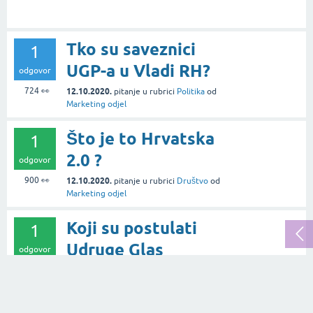
Tko su saveznici
1
UGP-a u Vladi RH?
odgovor
724
👀
12.10.2020.
pitanje
u rubrici
Politika
od
Marketing odjel
Što je to Hrvatska
1
2.0 ?
odgovor
900
👀
12.10.2020.
pitanje
u rubrici
Društvo
od
Marketing odjel
Koji su postulati
1
Udruge Glas
odgovor
Poduzetnika (UGP)?
424
👀
30.09.2020.
pitanje
u rubrici
Poslovanje
od
Marin Barić