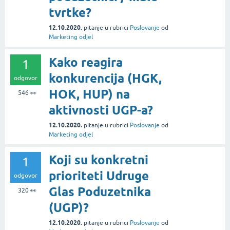
tvrtke?
12.10.2020.
pitanje
u rubrici
Poslovanje
od
Marketing odjel
Kako reagira
1
konkurencija (HGK,
odgovor
HOK, HUP) na
546
👀
aktivnosti UGP-a?
12.10.2020.
pitanje
u rubrici
Poslovanje
od
Marketing odjel
Koji su konkretni
1
prioriteti Udruge
odgovor
Glas Poduzetnika
320
👀
(UGP)?
12.10.2020.
pitanje
u rubrici
Poslovanje
od