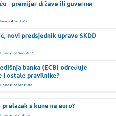
u - premijer države ili guverner
i
Posao
od
Ivan Gačić
ć, novi predsjednik uprave SKDD
i
Financije
od
Nino Marić
redišnja banka (ECB) određuje
 i ostale pravilnike?
i
Financije
od
Ana Pilato
i prelazak s kune na euro?
i
Financije
od
Znatkica