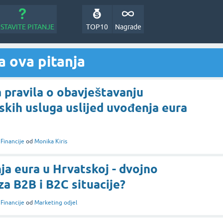
STAVITE PITANJE
TOP10
Nagrade
 ova pitanja
 pravila o obavještavanju
jskih usluga uslijed uvođenja eura
i
Financije
od
Monika Kiris
a eura u Hrvatskoj - dvojno
 za B2B i B2C situacije?
i
Financije
od
Marketing odjel