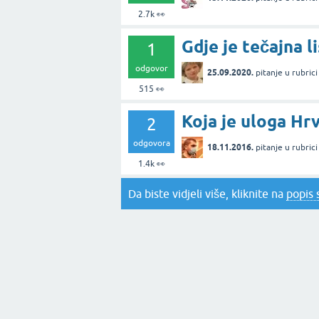
2.7k
👀
Gdje je tečajna l
1
odgovor
25.09.2020.
pitanje
u rubric
515
👀
Koja je uloga H
2
odgovora
18.11.2016.
pitanje
u rubric
1.4k
👀
Da biste vidjeli više, kliknite na
popis 