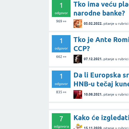
Tko ima veću plać
1
narodne banke?
odgovor
969
👀
05.02.2022.
pitanje
u rubric
Tko je Ante Romi
1
CCP?
odgovor
662
👀
07.12.2021.
pitanje
u rubric
Da li Europska s
1
HNB-u tečaj kune
odgovor
835
👀
10.08.2021.
pitanje
u rubric
Kako će izgledat
7
odgovora
15.11.2020.
pitanje
u rubric