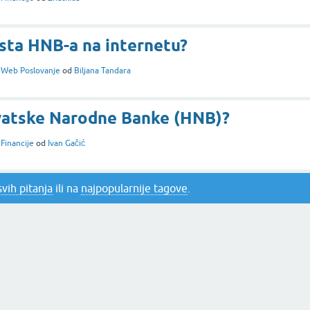
ista HNB-a na internetu?
i
Web Poslovanje
od
Biljana Tandara
rvatske Narodne Banke (HNB)?
i
Financije
od
Ivan Gačić
svih pitanja
ili na
najpopularnije tagove
.