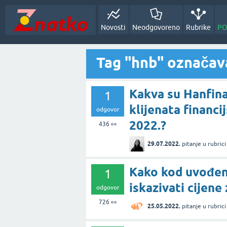
Novosti
Neodgovoreno
Rubrike
PO
Tag "hnb" označava
Kakva su Hanfina
1
klijenata financi
odgovor
2022.?
436
👀
29.07.2022.
pitanje
u rubric
Kako kod uvođenj
1
iskazivati cijene
odgovor
726
👀
25.05.2022.
pitanje
u rubric