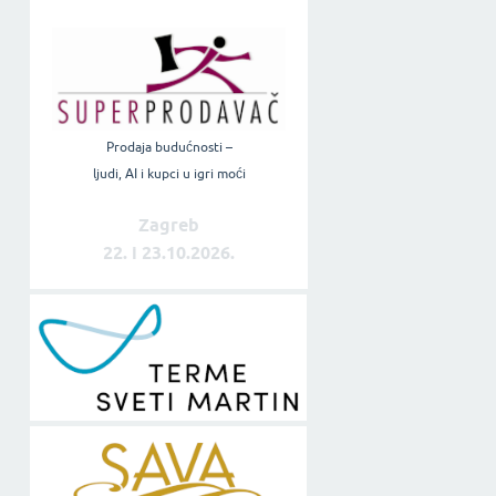
Prodaja budućnosti –
ljudi, AI i kupci u igri moći
Zagreb
22. i 23.10.2026.