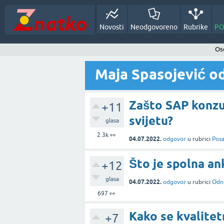
Novosti
Neodgovoreno
Rubrike
PO
Oso
Maja Spasojević od
Zašto SAP konzul
+11
svijetu?
glasa
2.3k
👀
04.07.2022.
odgovor
u rubrici
Pos
Što je spolna an
+12
glasa
04.07.2022.
odgovor
u rubrici
Odno
697
👀
Kako se kvalitet
+7