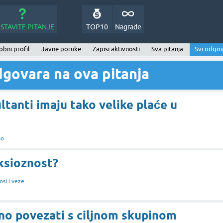
STAVITE PITANJE
TOP10
Nagrade
bni profil
Javne poruke
Zapisi aktivnosti
Sva pitanja
Svi odgov
govara na ova pitanja
tanti imaju tako velike plaće u
ao
ksioznost?
si i veze
no povezati s ciljnom skupinom