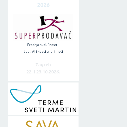
2026
Prodaja budućnosti –
ljudi, AI i kupci u igri moći
Zagreb
22. i 23.10.2026.