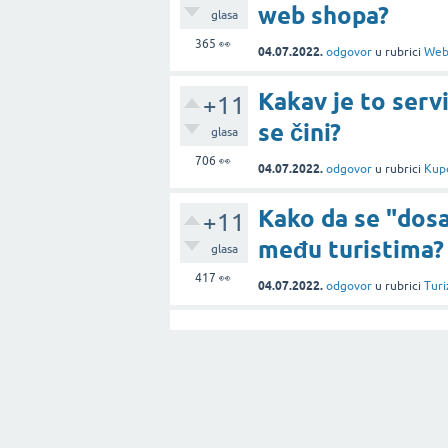
web shopa?
glasa
365
👀
04.07.2022.
odgovor
u rubrici
Web
Kakav je to ser
+11
se čini?
glasa
706
👀
04.07.2022.
odgovor
u rubrici
Kup
Kako da se "dosa
+11
među turistima?
glasa
417
👀
04.07.2022.
odgovor
u rubrici
Turi