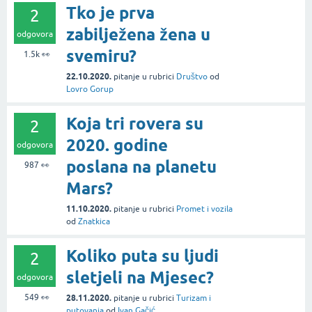
Tko je prva
2
zabilježena žena u
odgovora
svemiru?
1.5k
👀
22.10.2020.
pitanje
u rubrici
Društvo
od
Lovro Gorup
Koja tri rovera su
2
2020. godine
odgovora
poslana na planetu
987
👀
Mars?
11.10.2020.
pitanje
u rubrici
Promet i vozila
od
Znatkica
Koliko puta su ljudi
2
sletjeli na Mjesec?
odgovora
549
👀
28.11.2020.
pitanje
u rubrici
Turizam i
putovanja
od
Ivan Gačić