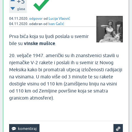
+5
glasa
04.11.2020.
odgovor
od
Lucija Vlaović
04.11.2020.
odabran
od
Ivan Gačić
Prva bića koja su ljudi poslala u svemir
bile su
vinske mušice
.
20. veljače 1947. američki su ih znanstvenici stavili u
njemačke V-2 rakete i poslali ih u svemir iz Novog
Meksika kako bi promatrali utjecaj izloženosti radijaciji
na visinama. U malo više od 3 minute te su rakete
dostigle visinu od 110 km (zamišljenu liniju na visini
od 110 km od Zemljine površine koja se smatra
granicom atmosfere).