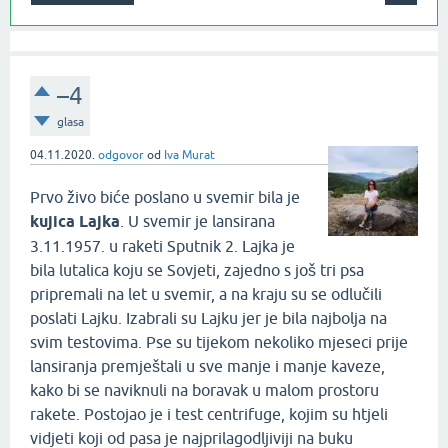
–4
glasa
04.11.2020.
odgovor
od
Iva Murat
Prvo živo biće poslano u svemir bila je
kujica Lajka
. U svemir je lansirana
3.11.1957. u raketi Sputnik 2. Lajka je
bila lutalica koju se Sovjeti, zajedno s još tri psa
pripremali na let u svemir, a na kraju su se odlučili
poslati Lajku. Izabrali su Lajku jer je bila najbolja na
svim testovima. Pse su tijekom nekoliko mjeseci prije
lansiranja premještali u sve manje i manje kaveze,
kako bi se naviknuli na boravak u malom prostoru
rakete. Postojao je i test centrifuge, kojim su htjeli
vidjeti koji od pasa je najprilagodljiviji na buku