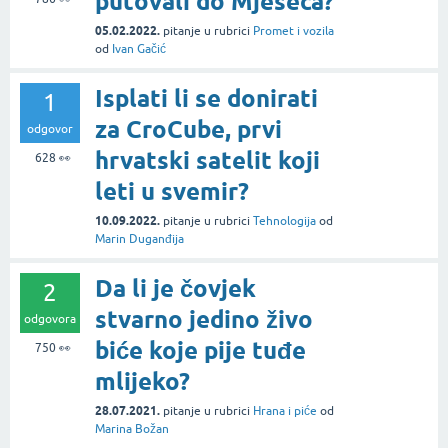
putovali do Mjeseca?
05.02.2022.
pitanje
u rubrici
Promet i vozila
od
Ivan Gačić
Isplati li se donirati
1
za CroCube, prvi
odgovor
hrvatski satelit koji
628
👀
leti u svemir?
10.09.2022.
pitanje
u rubrici
Tehnologija
od
Marin Duganđija
Da li je čovjek
2
stvarno jedino živo
odgovora
biće koje pije tuđe
750
👀
mlijeko?
28.07.2021.
pitanje
u rubrici
Hrana i piće
od
Marina Božan