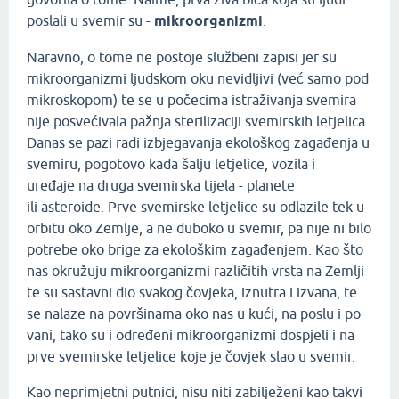
poslali u svemir su -
mikroorganizmi
.
Naravno, o tome ne postoje službeni zapisi jer su
mikroorganizmi ljudskom oku nevidljivi (već samo pod
mikroskopom) te se u počecima istraživanja svemira
nije posvećivala pažnja sterilizaciji svemirskih letjelica.
Danas se pazi radi izbjegavanja ekološkog zagađenja u
svemiru, pogotovo kada šalju letjelice, vozila i
uređaje na druga svemirska tijela - planete
ili asteroide. Prve svemirske letjelice su odlazile tek u
orbitu oko Zemlje, a ne duboko u svemir, pa nije ni bilo
potrebe oko brige za ekološkim zagađenjem. Kao što
nas okružuju mikroorganizmi različitih vrsta na Zemlji
te su sastavni dio svakog čovjeka, iznutra i izvana, te
se nalaze na površinama oko nas u kući, na poslu i po
vani, tako su i određeni mikroorganizmi dospjeli i na
prve svemirske letjelice koje je čovjek slao u svemir.
Kao neprimjetni putnici, nisu niti zabilježeni kao takvi