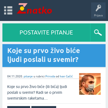
Prijava
POSTAVITE PITANJE
Koje su prvo živo biće
ljudi poslali u svemir?
04.11.2020.
pitanje
u rubrici
Priroda
od
Ivan Gačić
Koje su prvo živo biće (ili bića) ljudi
poslali u svemir? Radi se o prvim
svemirskim raketama....