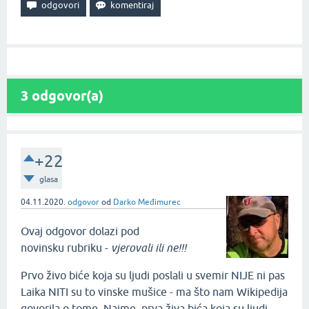
3
odgovor(a)
+22
glasa
04.11.2020.
odgovor
od
Darko Međimurec
Ovaj odgovor dolazi pod
novinsku rubriku -
vjerovali ili ne!!!
Prvo živo biće koja su ljudi poslali u svemir NIJE ni pas
Laika NITI su to vinske mušice - ma što nam Wikipedija
govorila o tome. Naime, prva živa bića koja su ljudi