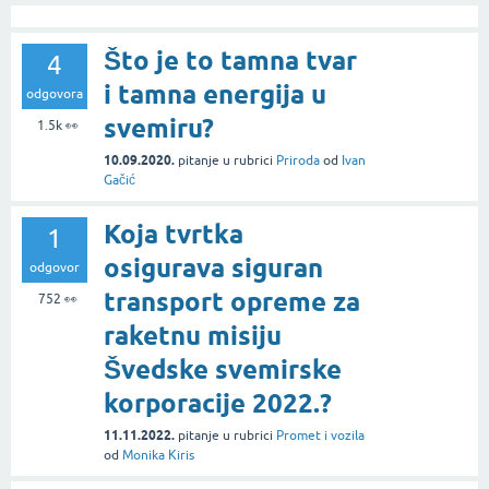
Što je to tamna tvar
4
i tamna energija u
odgovora
svemiru?
1.5k
👀
10.09.2020.
pitanje
u rubrici
Priroda
od
Ivan
Gačić
Koja tvrtka
1
osigurava siguran
odgovor
transport opreme za
752
👀
raketnu misiju
Švedske svemirske
korporacije 2022.?
11.11.2022.
pitanje
u rubrici
Promet i vozila
od
Monika Kiris