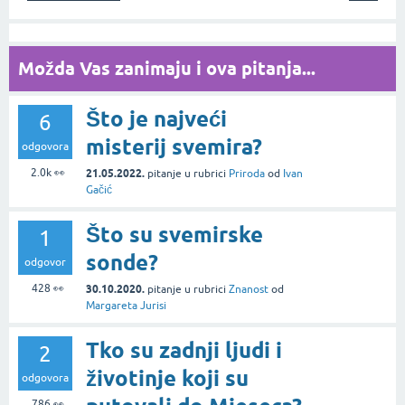
Možda Vas zanimaju i ova pitanja...
Što je najveći
6
misterij svemira?
odgovora
2.0k
👀
21.05.2022.
pitanje
u rubrici
Priroda
od
Ivan
Gačić
Što su svemirske
1
sonde?
odgovor
428
👀
30.10.2020.
pitanje
u rubrici
Znanost
od
Margareta Jurisi
Tko su zadnji ljudi i
2
životinje koji su
odgovora
786
👀