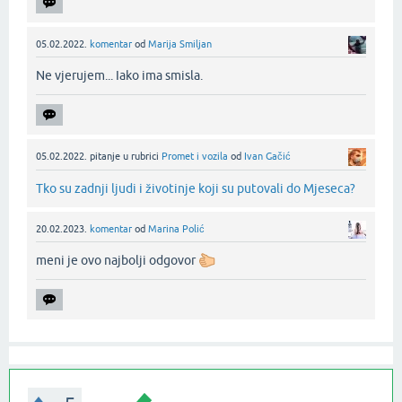
05.02.2022.
komentar
od
Marija Smiljan
Ne vjerujem... Iako ima smisla.‌
05.02.2022.
pitanje
u rubrici
Promet i vozila
od
Ivan Gačić
Tko su zadnji ljudi i životinje koji su putovali do Mjeseca?
20.02.2023.
komentar
od
Marina Polić
meni je ovo najbolji odgovor