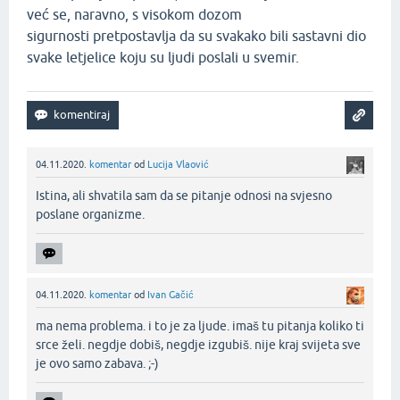
već se, naravno, s visokom dozom
sigurnosti pretpostavlja da su svakako bili sastavni dio
svake letjelice koju su ljudi poslali u svemir.
04.11.2020.
komentar
od
Lucija Vlaović
Istina, ali shvatila sam da se pitanje odnosi na svjesno
poslane organizme.‌
04.11.2020.
komentar
od
Ivan Gačić
ma nema problema. i to je za ljude. imaš tu pitanja koliko ti
srce želi. negdje dobiš, negdje izgubiš. nije kraj svijeta sve
je ovo samo zabava. ;-)‌