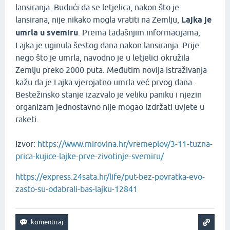
lansiranja. Budući da se letjelica, nakon što je
lansirana, nije nikako mogla vratiti na Zemlju,
Lajka je
umrla u svemiru
. Prema tadašnjim informacijama,
Lajka je uginula šestog dana nakon lansiranja. Prije
nego što je umrla, navodno je u letjelici okružila
Zemlju preko 2000 puta. Međutim novija istraživanja
kažu da je Lajka vjerojatno umrla već prvog dana.
Bestežinsko stanje izazvalo je veliku paniku i njezin
organizam jednostavno nije mogao izdržati uvjete u
raketi.
Izvor:
https://www.mirovina.hr/vremeplov/3-11-tuzna-
prica-kujice-lajke-prve-zivotinje-svemiru/
https://express.24sata.hr/life/put-bez-povratka-evo-
zasto-su-odabrali-bas-lajku-12841