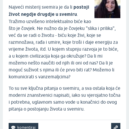
Najveći misterij svemira je da li
postoji
život negdje drugdje u svemiru
.
Tražimo uzvišeno intelektualno biće kao
što je čovjek. Ne nužno da je čovjeku "slika i prilika",
već da se radi o životu - biću koje živi, koje se
razmnožava, rađa i umire, koje troši i daje energiju za
vrijeme života, itd. U kojem stupnju razvoja je to biće,
a u kojem civilizacija koja ga okružuje? Da li mi
možemo nešto naučiti od njih ili oni od nas? Da li je
moguć suživot s njima ili će prvo biti rat? Možemo li
komunicirati s vanzemaljcima?
To su sve ključna pitanja o svemiru, a sva ostala koja će
moderni znanstvenici napisati, iako su vjerojatno točna
i potrebna, uglavnom samo vode u konačnici do ovog
pitanja o postojanju života u svemiru.