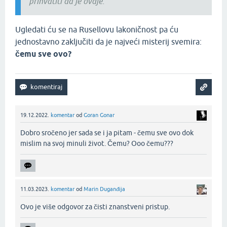
prihvatiti da je ovdje.”
Ugledati ću se na Rusellovu lakoničnost pa ću
jednostavno zaključiti da je najveći misterij svemira:
čemu sve ovo?
19.12.2022.
komentar
od
Goran Gonar
Dobro sročeno jer sada se i ja pitam - čemu sve ovo dok
mislim na svoj minuli život. Čemu? Ooo čemu???‌
11.03.2023.
komentar
od
Marin Duganđija
Ovo je više odgovor za čisti znanstveni pristup.‌