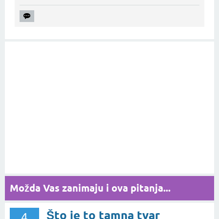
Možda Vas zanimaju i ova pitanja...
Što je to tamna tvar
4