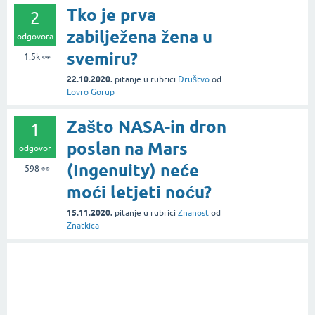
Tko je prva
2
zabilježena žena u
odgovora
svemiru?
1.5k
👀
22.10.2020.
pitanje
u rubrici
Društvo
od
Lovro Gorup
Zašto NASA-in dron
1
poslan na Mars
odgovor
(Ingenuity) neće
598
👀
moći letjeti noću?
15.11.2020.
pitanje
u rubrici
Znanost
od
Znatkica