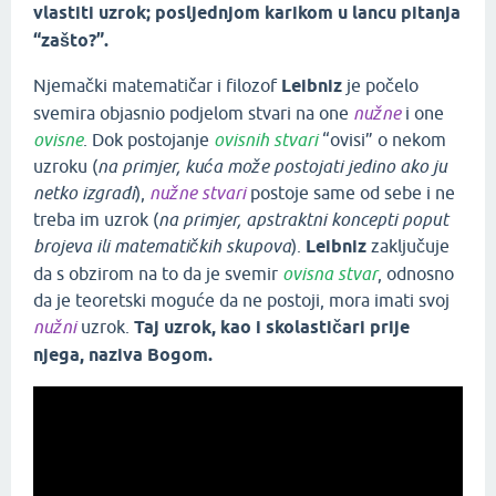
vlastiti uzrok; posljednjom karikom u lancu pitanja
“zašto?”.
Njemački matematičar i filozof
Leibniz
je počelo
svemira objasnio podjelom stvari na one
nužne
i one
ovisne
. Dok postojanje
ovisnih stvari
“ovisi” o nekom
uzroku (
na primjer, kuća može postojati jedino ako ju
netko izgradi
),
nužne stvari
postoje same od sebe i ne
treba im uzrok (
na primjer, apstraktni koncepti poput
brojeva ili matematičkih skupova
).
Leibniz
zaključuje
da s obzirom na to da je svemir
ovisna stvar
, odnosno
da je teoretski moguće da ne postoji, mora imati svoj
nužni
uzrok.
Taj uzrok, kao i skolastičari prije
njega, naziva Bogom.