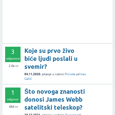
Koje su prvo živo
3
biće ljudi poslali u
odgovora
svemir?
2.0k
👀
04.11.2020.
pitanje
u rubrici
Priroda
od
Ivan
Gačić
Što novoga znanosti
1
donosi James Webb
odgovor
satelitski teleskop?
484
👀
26.12.2021.
pitanje
u rubrici
Znanost
od