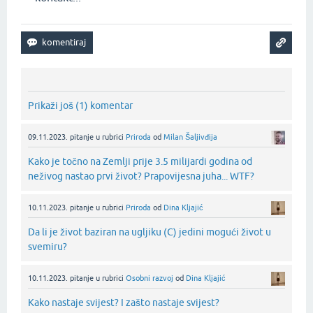
Prikaži još (1) komentar
09.11.2023.
pitanje
u rubrici
Priroda
od
Milan Šaljivđija
Kako je točno na Zemlji prije 3.5 milijardi godina od
neživog nastao prvi život? Prapovijesna juha... WTF?
10.11.2023.
pitanje
u rubrici
Priroda
od
Dina Kljajić
Da li je život baziran na ugljiku (C) jedini mogući život u
svemiru?
10.11.2023.
pitanje
u rubrici
Osobni razvoj
od
Dina Kljajić
Kako nastaje svijest? I zašto nastaje svijest?