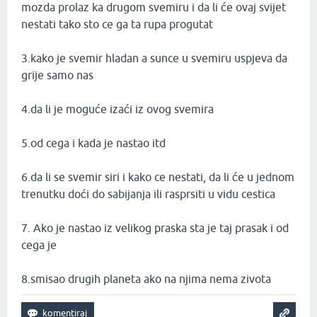
mozda prolaz ka drugom svemiru i da li će ovaj svijet
nestati tako sto ce ga ta rupa progutat
3.kako je svemir hladan a sunce u svemiru uspjeva da
grije samo nas
4.da li je moguće izaći iz ovog svemira
5.od cega i kada je nastao itd
6.da li se svemir siri i kako ce nestati, da li će u jednom
trenutku doći do sabijanja ili rasprsiti u vidu cestica
7. Ako je nastao iz velikog praska sta je taj prasak i od
cega je
8.smisao drugih planeta ako na njima nema zivota