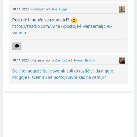
10.11.2023.
komentar
od
Dina Kljajić
Postoje li uopće vanzemaljci?
https://znatko.com/32487/postoje-li-vanzemaljci-u-
svemiru
10.11.2023.
pitanje
u rubrici
Znanost
od
Hrvoje Hladnik
Da li je moguće da je svemir toliko različit i da nigdje
drugdje u svemiru ne postoji život kao na Zemlji?