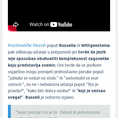
Pozitivistički filozofi
poput
Russella
ili
Wittgensteina
pak odbacuju pitanje u potpunosti jer
tvrde da jezik
nije sposoban obuhvatiti kompleksnost zagonetke
koju predstavlja svemir.
Oni tvrde da se jezikom
uspješno mogu prenijeti jednostavne poruke poput
“
jabuka se nalazi na stolu.
” ili “
automobil se vozi
cestom.
”, no ne i nebulozna pitanja poput “što je
pravda?”, “kako biti dobra osoba?” ili “
koji je smisao
svega?
”.
Russell
je notorno izjavio:
“Svijet postoji i to je to. Trebali bi jednostavno