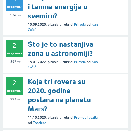
i tamna energija u
odgovora
svemiru?
1.6k
👀
10.09.2020.
pitanje
u rubrici
Priroda
od
Ivan
Gačić
Što je to nastanjiva
2
zona u astronomiji?
odgovora
892
👀
13.01.2022.
pitanje
u rubrici
Priroda
od
Ivan
Gačić
Koja tri rovera su
2
2020. godine
odgovora
poslana na planetu
993
👀
Mars?
11.10.2020.
pitanje
u rubrici
Promet i vozila
od
Znatkica