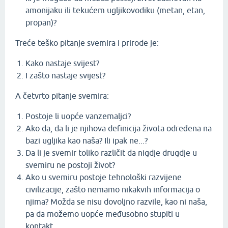
amonijaku ili tekućem ugljikovodiku (metan, etan,
propan)?
Treće teško pitanje svemira i prirode je:
Kako nastaje svijest?
I zašto nastaje svijest?
A četvrto pitanje svemira:
Postoje li uopće vanzemaljci?
Ako da, da li je njihova definicija života određena na
bazi ugljika kao naša? Ili ipak ne...?
Da li je svemir toliko različit da nigdje drugdje u
svemiru ne postoji život?
Ako u svemiru postoje tehnološki razvijene
civilizacije, zašto nemamo nikakvih informacija o
njima? Možda se nisu dovoljno razvile, kao ni naša,
pa da možemo uopće međusobno stupiti u
kontakt...