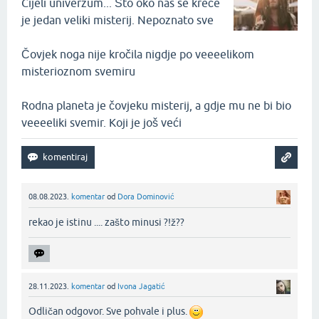
Cijeli univerzum... Što oko nas se kreće
je jedan veliki misterij. Nepoznato sve
Čovjek noga nije kročila nigdje po veeeelikom
misterioznom svemiru
Rodna planeta je čovjeku misterij, a gdje mu ne bi bio
veeeeliki svemir. Koji je još veći
08.08.2023.
komentar
od
Dora Dominović
rekao je istinu .... zašto minusi ?!ž??‌
28.11.2023.
komentar
od
Ivona Jagatić
Odličan odgovor. Sve pohvale i plus.