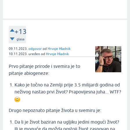
+13
glasa
09.11.2023.
odgovor
od
Hrvoje Hladnik
10.11.2023.
uređen
od
Hrvoje Hladnik
Prvo pitanje prirode i svemira je to
pitanje abiogeneze:
Kako je točno na Zemlji prije 3.5 milijardi godina od
neživog nastao prvi život? Prapovijesna juha... WTF?
Drugo nepoznato pitanje života u svemiru je:
Da li je život baziran na ugljiku jedini mogući život?
Ili je moguće da možda postoji život zasnovan na