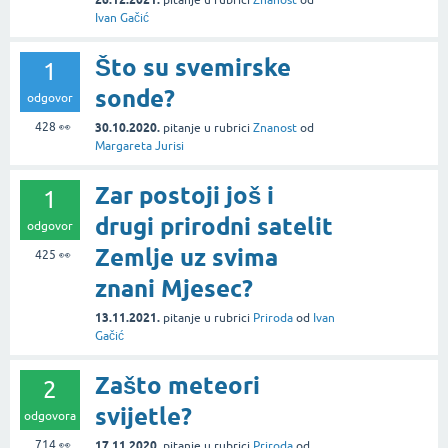
Ivan Gačić
Što su svemirske
1
sonde?
odgovor
428
👀
30.10.2020.
pitanje
u rubrici
Znanost
od
Margareta Jurisi
Zar postoji još i
1
drugi prirodni satelit
odgovor
Zemlje uz svima
425
👀
znani Mjesec?
13.11.2021.
pitanje
u rubrici
Priroda
od
Ivan
Gačić
Zašto meteori
2
svijetle?
odgovora
714
👀
17.11.2020.
pitanje
u rubrici
Priroda
od