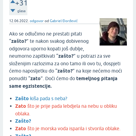
+31
glasa
12.06.2022.
odgovor
od
Gabriel Đorđević
Ako se odlučimo ne prestati pitati
“
zašto?
” te nakon svakog dobivenog
odgovora uporno kopati još dublje,
neumorno zapitkivati “
zašto?
” u potrazi za sve
složenijim razlozima za ono tamo ili ovo tu, dospjeti
ćemo naposljetku do “
zašto?
” na koje nećemo moći
ponuditi “
zato
”. Doći ćemo do
temeljnog pitanja
same egzistencije.
Zašto
kiša pada s neba?
Zato
što je prije pada lebdjela na nebu u obliku
oblaka.
Zašto?
Zato
što je morska voda isparila i stvorila oblake.