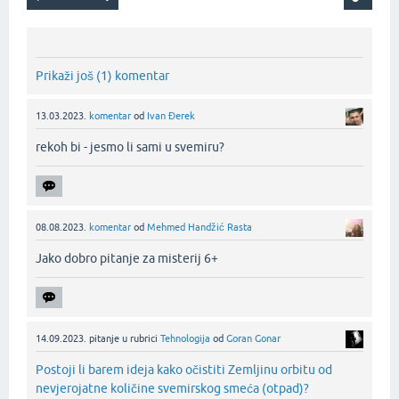
Prikaži još (1) komentar
13.03.2023.
komentar
od
Ivan Đerek
rekoh bi - jesmo li sami u svemiru?‌
08.08.2023.
komentar
od
Mehmed Handžić Rasta
Jako dobro pitanje za misterij 6+‌
14.09.2023.
pitanje
u rubrici
Tehnologija
od
Goran Gonar
Postoji li barem ideja kako očistiti Zemljinu orbitu od
nevjerojatne količine svemirskog smeća (otpad)?