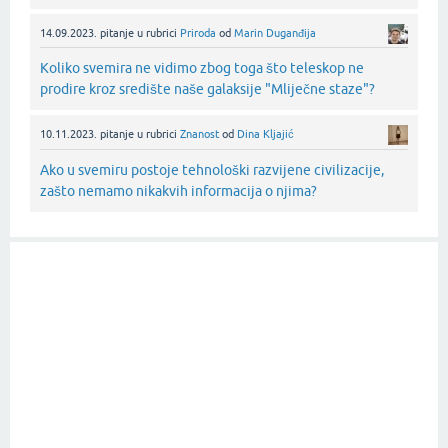
14.09.2023.
pitanje
u rubrici
Priroda
od
Marin Duganđija
Koliko svemira ne vidimo zbog toga što teleskop ne
prodire kroz središte naše galaksije "Mliječne staze"?
10.11.2023.
pitanje
u rubrici
Znanost
od
Dina Kljajić
Ako u svemiru postoje tehnološki razvijene civilizacije,
zašto nemamo nikakvih informacija o njima?