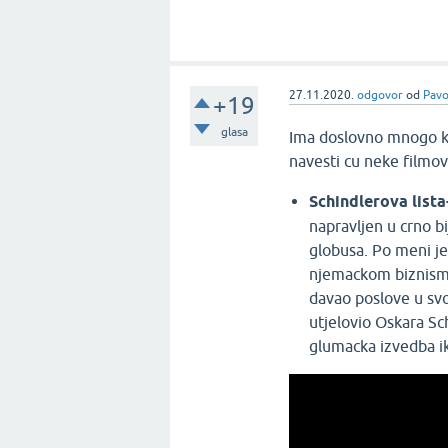
27.11.2020.
odgovor
od
Pavo
+19
glasa
Ima doslovno mnogo kl
navesti cu neke filmov
Schindlerova lista
napravljen u crno bi
globusa. Po meni je
njemackom biznisme
davao poslove u svo
utjelovio Oskara Sc
glumacka izvedba i