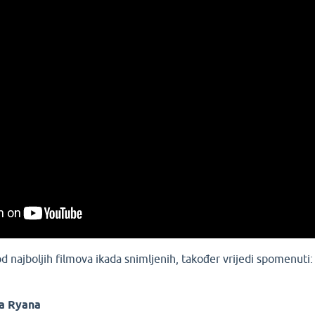
d najboljih filmova ikada snimljenih, također vrijedi spomenuti
ka Ryana