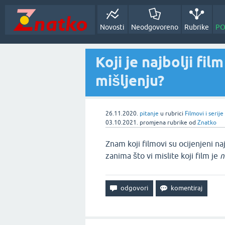
Novosti
Neodgovoreno
Rubrike
PO
Koji je najbolji fi
mišljenju?
26.11.2020.
pitanje
u rubrici
Filmovi i serije
03.10.2021.
promjena rubrike
od
Znatko
Znam koji filmovi su ocijenjeni n
zanima što vi mislite koji film je
n