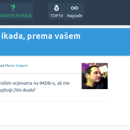
STAVITE PITANJE
TOP10
Nagrade
lm ikada, prema vašem
od
Marko Vuljanić
ajvišim ocjenama na IMDB-u, ali me
ajbolji film ikada
?