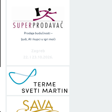
Prodaja budućnosti –
ljudi, AI i kupci u igri moći
Zagreb
22. i 23.10.2026.