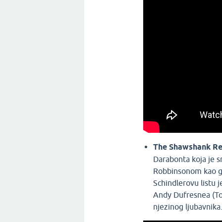
The Shawshank Re
Darabonta koja je
Robbinsonom kao gla
Schindlerovu listu 
Andy Dufresnea (To
njezinog ljubavnik