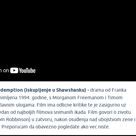
demption (Iskupljenje u Shawshanku) -
drama od Franka
 snimljena 1994. godine, s Morganom Freemanom i Timom
vnim ulogama. Film ima odlicne kritike te je zasigurno uz
jedan od najboljih filmova snimanih ikada. Film govori o zivotu
m Robbinson) u zatvoru, nakon osuđenja nad ubojstvom zene i
a. Preporucam da obavezno pogledate ako vec niste.