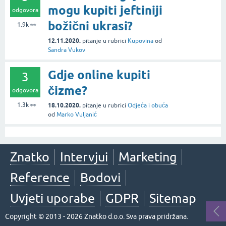
mogu kupiti jeftiniji
odgovora
božični ukrasi?
1.9k
👀
12.11.2020.
pitanje
u rubrici
Kupovina
od
Sandra Vukov
Gdje online kupiti
3
čizme?
odgovora
1.3k
👀
18.10.2020.
pitanje
u rubrici
Odjeća i obuća
od
Marko Vuljanić
Znatko
Intervjui
Marketing
Reference
Bodovi
Uvjeti uporabe
GDPR
Sitemap
Copyright © 2013 - 2026 Znatko d.o.o. Sva prava pridržana.