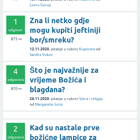
Lovro Gorup
Zna li netko gdje
1
mogu kupiti jeftiniji
odgovor
bor/smreku?
875
👀
12.11.2020.
pitanje
u rubrici
Kupovina
od
Sandra Vukov
Što je najvažnije za
4
vrijeme Božića i
odgovora
blagdana?
870
👀
26.11.2020.
pitanje
u rubrici
Vjera i religija
od
Margareta Jurisi
Kad su nastale prve
2
božićne lampice za
odgovora