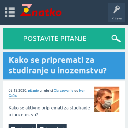
Prijava
POSTAVITE PITANJE
Kako se pripremati za
studiranje u inozemstvu?
02.12.2020.
pitanje
u rubrici
Obrazovanje
od
Ivan
Gačić
Kako se aktivno pripremati za studiranje
u inozemstvu?