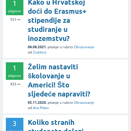
Kako u Hrvatskoj
1
doći do Erasmus+
odgovor
stipendije za
551
👀
studiranje u
inozemstvu?
06.08.2021.
pitanje
u rubrici
Obrazovanje
od
Znatkica
Želim nastaviti
1
školovanje u
odgovor
Americi! Što
435
👀
sljedeće napraviti?
05.11.2020.
pitanje
u rubrici
Obrazovanje
od
Ana Pilato
Koliko stranih
3