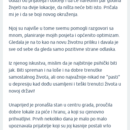
odlazi od prijatelja i obitelji i da će narednih par godina
živjeti na dvije lokacije, da ništa neće biti isto. Pričala
mi je i da se boji novog okruženja.
Njoj su najviše u tome svemu pomogli razgovori sa
mnom, planiranje mojih posjeta i općenito optimizam.
Gledala je na to kao na novu životnu priliku i davala je
sve od sebe da gleda samo pozitivne strane odlaska.
Iz njenog iskustva, mislim da je najbitnije psihički biti
jak. Biti spreman i na loše i na dobre trenutke
samostalnog života, ali ono najvažnije-nikad ne "pasti"
u depresiju kad dođu usamljeni i teški trenutci života u
novoj državi!
Unaprijed je pronašla stan u centru grada, proučila
dobre lokale za piće i hranu, a koji su cjenovno
prihvatljivi. Prvih nekoliko dana je malo po malo
upoznavala prijatelje koji su joj kasnije postali vrlo