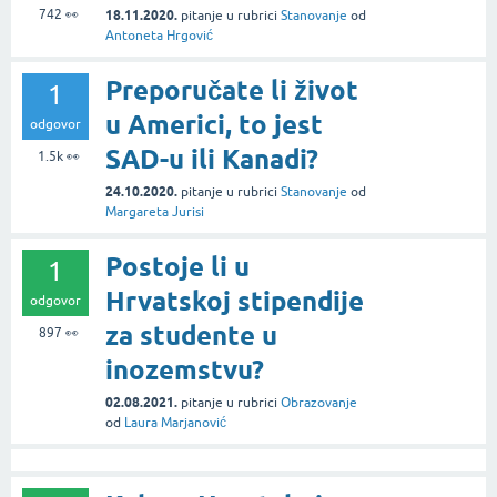
742
👀
18.11.2020.
pitanje
u rubrici
Stanovanje
od
Antoneta Hrgović
Preporučate li život
1
u Americi, to jest
odgovor
SAD-u ili Kanadi?
1.5k
👀
24.10.2020.
pitanje
u rubrici
Stanovanje
od
Margareta Jurisi
Postoje li u
1
Hrvatskoj stipendije
odgovor
za studente u
897
👀
inozemstvu?
02.08.2021.
pitanje
u rubrici
Obrazovanje
od
Laura Marjanović