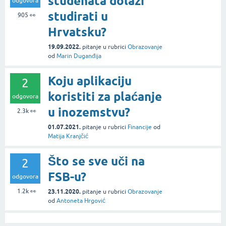
studenata dolazi
odgovora
studirati u
905
👀
Hrvatsku?
19.09.2022.
pitanje
u rubrici
Obrazovanje
od
Marin Duganđija
Koju aplikaciju
2
koristiti za plaćanje
odgovora
u inozemstvu?
2.3k
👀
01.07.2021.
pitanje
u rubrici
Financije
od
Matija Kranjčić
Što se sve uči na
2
FSB-u?
odgovora
1.2k
👀
23.11.2020.
pitanje
u rubrici
Obrazovanje
od
Antoneta Hrgović