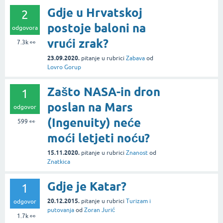
Gdje u Hrvatskoj
2
postoje baloni na
odgovora
vrući zrak?
7.3k
👀
23.09.2020.
pitanje
u rubrici
Zabava
od
Lovro Gorup
Zašto NASA-in dron
1
poslan na Mars
odgovor
(Ingenuity) neće
599
👀
moći letjeti noću?
15.11.2020.
pitanje
u rubrici
Znanost
od
Znatkica
Gdje je Katar?
1
20.12.2015.
pitanje
u rubrici
Turizam i
odgovor
putovanja
od
Zoran Jurić
1.7k
👀