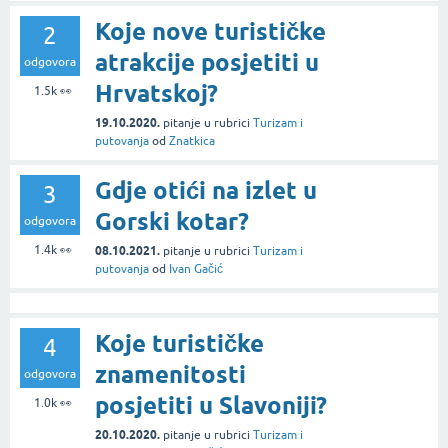
Koje nove turističke
2
atrakcije posjetiti u
odgovora
Hrvatskoj?
1.5k
👀
19.10.2020.
pitanje
u rubrici
Turizam i
putovanja
od
Znatkica
Gdje otići na izlet u
3
Gorski kotar?
odgovora
1.4k
👀
08.10.2021.
pitanje
u rubrici
Turizam i
putovanja
od
Ivan Gačić
Koje turističke
4
znamenitosti
odgovora
posjetiti u Slavoniji?
1.0k
👀
20.10.2020.
pitanje
u rubrici
Turizam i