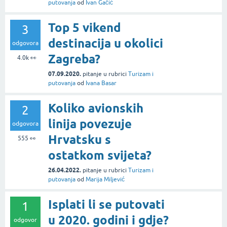
putovanja
od
Ivan Gačić
Top 5 vikend
3
destinacija u okolici
odgovora
Zagreba?
4.0k
👀
07.09.2020.
pitanje
u rubrici
Turizam i
putovanja
od
Ivana Basar
Koliko avionskih
2
linija povezuje
odgovora
Hrvatsku s
555
👀
ostatkom svijeta?
26.04.2022.
pitanje
u rubrici
Turizam i
putovanja
od
Marija Miljević
Isplati li se putovati
1
u 2020. godini i gdje?
odgovor