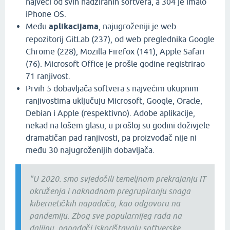
najveći od svih nadziranih softvera, a 304 je imalo
iPhone OS.
Među
aplikacijama
, najugroženiji je web
repozitorij GitLab (237), od web preglednika Google
Chrome (228), Mozilla Firefox (141), Apple Safari
(76). Microsoft Office je prošle godine registrirao
71 ranjivost.
Prvih 5 dobavljača softvera s najvećim ukupnim
ranjivostima uključuju Microsoft, Google, Oracle,
Debian i Apple (respektivno). Adobe aplikacije,
nekad na lošem glasu, u prošloj su godini doživjele
dramatičan pad ranjivosti, pa proizvođač nije ni
među 30 najugroženijih dobavljača.
"U 2020. smo svjedočili temeljnom prekrajanju IT
okruženja i naknadnom pregrupiranju snaga
kibernetičkih napadača, kao odgovoru na
pandemiju. Zbog sve popularnijeg rada na
daljinu, napadači iskorištavaju softverske