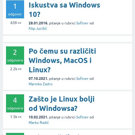
Iskustva sa Windows
1
10?
odgovor
639
👀
28.01.2016.
pitanje
u rubrici
Softver
od
Filip Jurišić
Po čemu su različiti
2
Windows, MacOS i
odgovora
Linux?
2.2k
👀
07.10.2021.
pitanje
u rubrici
Softver
od
Marinko Zadro
Zašto je Linux bolji
4
od Windowsa?
odgovora
1.5k
👀
10.02.2021.
pitanje
u rubrici
Softver
od
Marko Radić