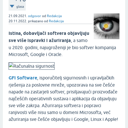
glasa
21.09.2021.
odgovor
od
Redakcija
20.11.2022.
prikazano
od
Redakcija
Istina, dobavljači softvera objavljuju
sve više ispravki i ažuriranja
, a samo
u 2020. godini, najugroženiji je bio softver kompanija
Microsoft, Google i Oracle.
GFI Software
, isporučitelj sigurnosnih i upravljačkih
rješenja za poslovne mreže, upozorava na sve češće
napade na zastarjeli softver, prisiljavajući proizvođače
najčešćih operativnih sustava i aplikacija da objavljuju
sve više zakrpa. Ažuriranja softvera i popravci
ranjivosti više nisu samo u domeni Microsofta, već
ažuriranja sve češće objavljuju i Google, Linux i Apple!