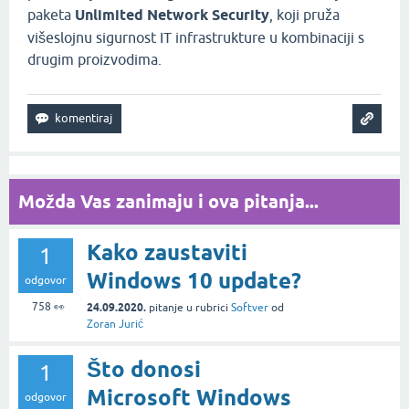
paketa
Unlimited Network Security
, koji pruža
višeslojnu sigurnost IT infrastrukture u kombinaciji s
drugim proizvodima.
Možda Vas zanimaju i ova pitanja...
Kako zaustaviti
1
Windows 10 update?
odgovor
758
👀
24.09.2020.
pitanje
u rubrici
Softver
od
Zoran Jurić
Što donosi
1
Microsoft Windows
odgovor