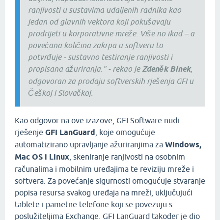
ranjivosti u sustavima udaljenih radnika kao
jedan od glavnih vektora koji pokušavaju
prodrijeti u korporativne mreže. Više no ikad – a
povećana količina zakrpa u softveru to
potvrđuje - sustavno testiranje ranjivosti i
propisana ažuriranja." - rekao je
Zdeněk Bínek
,
odgovoran za prodaju softverskih rješenja GFI u
Češkoj i Slovačkoj.
Kao odgovor na ove izazove, GFI Software nudi
rješenje
GFI LanGuard
, koje omogućuje
automatizirano upravljanje ažuriranjima za
Windows,
Mac OS i Linux
, skeniranje ranjivosti na osobnim
računalima i mobilnim uređajima te reviziju mreže i
softvera. Za povećanje sigurnosti omogućuje stvaranje
popisa resursa svakog uređaja na mreži, uključujući
tablete i pametne telefone koji se povezuju s
poslužiteljima Exchange. GFI LanGuard također je dio