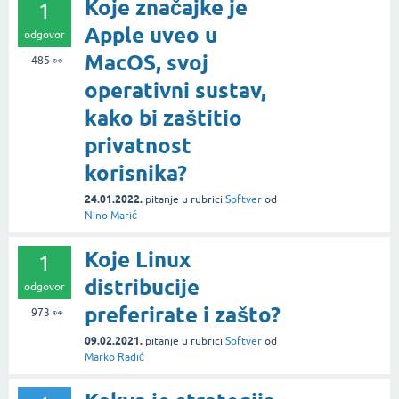
Koje značajke je
1
Apple uveo u
odgovor
MacOS, svoj
485
👀
operativni sustav,
kako bi zaštitio
privatnost
korisnika?
24.01.2022.
pitanje
u rubrici
Softver
od
Nino Marić
Koje Linux
1
distribucije
odgovor
preferirate i zašto?
973
👀
09.02.2021.
pitanje
u rubrici
Softver
od
Marko Radić