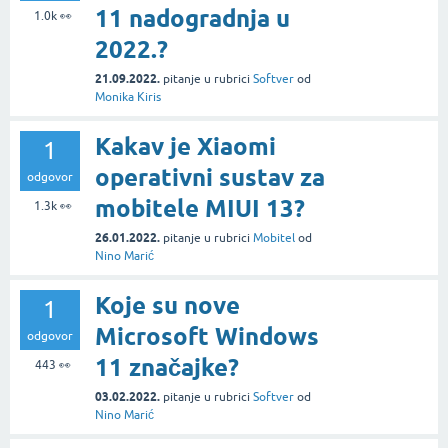
11 nadogradnja u
1.0k
👀
2022.?
21.09.2022.
pitanje
u rubrici
Softver
od
Monika Kiris
Kakav je Xiaomi
1
operativni sustav za
odgovor
mobitele MIUI 13?
1.3k
👀
26.01.2022.
pitanje
u rubrici
Mobitel
od
Nino Marić
Koje su nove
1
Microsoft Windows
odgovor
11 značajke?
443
👀
03.02.2022.
pitanje
u rubrici
Softver
od
Nino Marić