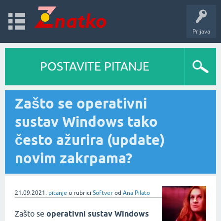
Prijava
POSTAVITE PITANJE
Zašto se operativni
sustav Windows tako
često ažurira (update)
novim zakrpama?
21.09.2021.
pitanje
u rubrici
Softver
od
Ana Pilato
Zašto se
operativni sustav Windows