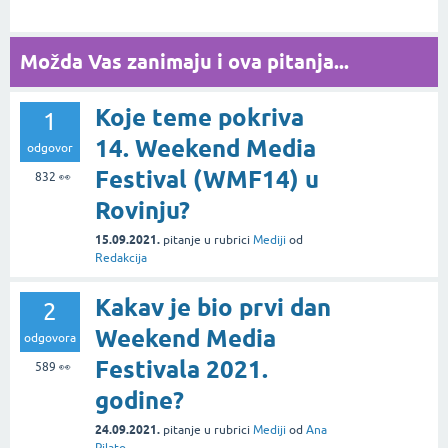
Možda Vas zanimaju i ova pitanja...
Koje teme pokriva
1
14. Weekend Media
odgovor
Festival (WMF14) u
832
👀
Rovinju?
15.09.2021.
pitanje
u rubrici
Mediji
od
Redakcija
Kakav je bio prvi dan
2
Weekend Media
odgovora
Festivala 2021.
589
👀
godine?
24.09.2021.
pitanje
u rubrici
Mediji
od
Ana
Pilato