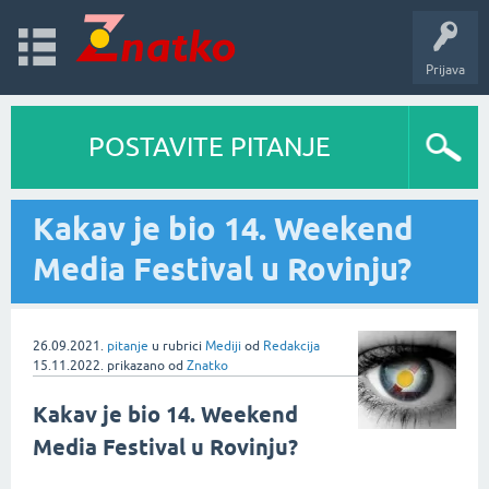
Prijava
POSTAVITE PITANJE
Kakav je bio 14. Weekend
Media Festival u Rovinju?
26.09.2021.
pitanje
u rubrici
Mediji
od
Redakcija
15.11.2022.
prikazano
od
Znatko
Kakav je bio
14. Weekend
Media Festival
u Rovinju?