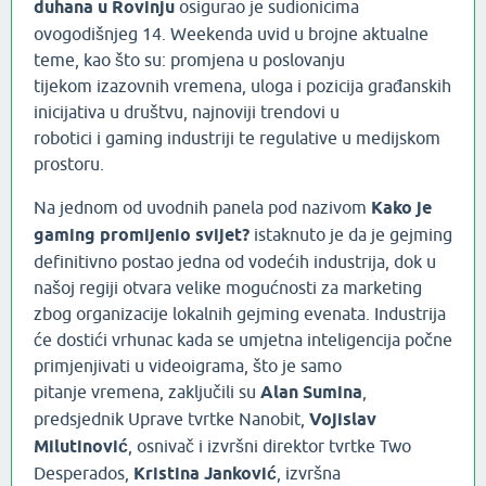
duhana u Rovinju
osigurao je sudionicima
ovogodišnjeg 14. Weekenda uvid u brojne aktualne
teme, kao što su: promjena u poslovanju
tijekom izazovnih vremena, uloga i pozicija građanskih
inicijativa u društvu, najnoviji trendovi u
robotici i gaming industriji te regulative u medijskom
prostoru.
Na jednom od uvodnih panela pod nazivom
Kako je
gaming promijenio svijet?
istaknuto je da je gejming
definitivno postao jedna od vodećih industrija, dok u
našoj regiji otvara velike mogućnosti za marketing
zbog organizacije lokalnih gejming evenata. Industrija
će dostići vrhunac kada se umjetna inteligencija počne
primjenjivati u videoigrama, što je samo
pitanje vremena, zaključili su
Alan Sumina
,
predsjednik Uprave tvrtke Nanobit,
Vojislav
Milutinović
, osnivač i izvršni direktor tvrtke Two
Desperados,
Kristina Janković
, izvršna