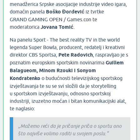
menadžerica Srpske asocijacije industrije video igara,
domaćin panela
Boško Đorđević
iz tvrtke
GRAND GAMING OPEN / Games.con te
moderatorica
Jovana Tomić
.
Na panelu Sport - The best reality TV in the world
legenda Super Bowla, producent, redatelj i kreativni
direktor CBS Sportsa,
Pete Radovich
, raspravljao je s
poznatim europskim sportskim novinarima
Guillem
Balagueom, Minom Rzouki i Sonyom
Kondratenko
o budućnosti televizijskog sportskog
izvještavanja te su se svi složili da je storytelling
u sportskom izvještavanju, odnosno sportskoj
industriji, izuzetno moćan i bitan komunikacijski alat,
te naglasio:
„Možemo reći da je pričanje priča o sportu ono
što najviše volimo raditi u svojem poslu.“