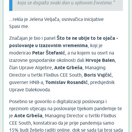
koja se događa svaki dan u njihovim životima.“
...rekla je Jelena Veljača, osnivačica inicijative
Spasi me.
Značajan je bio i panel
Što te ne ubije to te ojača -
poslovanje u izazovnim vremenima
, koji je
moderirao
Petar Štefanić
, a na kojem su osvrt na
izazovne gospodarske okolnosti dali
Hrvoje Balen
,
član Uprave Algebre,
Ante Grbeša
, Managing
Director u tvrtki FlixBus CEE South,
Boris Vujčić
,
guverner HNB-a,
Tomislav Rosandić
, predsjednik
Uprave Dalekovoda.
Posebno se govorilo o digitalizaciji poslovanja i
njezinom utjecaju na poslovanje tijekom pandemije te
je
Ante Grbeša
, Managing Director u tvrtki FlixBus
CEE South, konstatirao da je prije pandemija samo
15% ljudi željelo raditi online, dok se sada taj broj sada