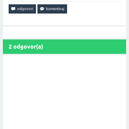
2
odgovor(a)