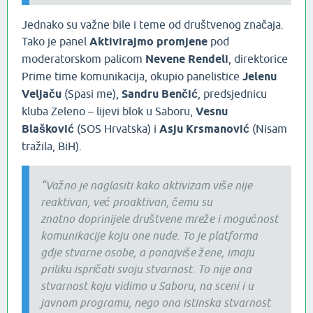
Jednako su važne bile i teme od društvenog značaja.
Tako je panel
Aktivirajmo promjene
pod
moderatorskom palicom
Nevene Rendeli
, direktorice
Prime time komunikacija, okupio panelistice
Jelenu
Veljaču
(Spasi me),
Sandru Benčić
, predsjednicu
kluba Zeleno – lijevi blok u Saboru,
Vesnu
Blašković
(SOS Hrvatska) i
Asju Krsmanović
(Nisam
tražila, BiH).
“Važno je naglasiti kako aktivizam više nije
reaktivan, već proaktivan, čemu su
znatno doprinijele društvene mreže i mogućnost
komunikacije koju one nude. To je platforma
gdje stvarne osobe, a ponajviše žene, imaju
priliku ispričati svoju stvarnost. To nije ona
stvarnost koju vidimo u Saboru, na sceni i u
javnom programu, nego ona istinska stvarnost