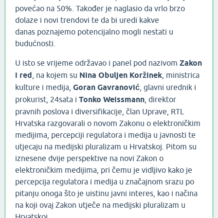
povećao na 50%. Također je naglasio da vrlo brzo
dolaze i novi trendovi te da bi uredi kakve
danas poznajemo potencijalno mogli nestati u
budućnosti.
U isto se vrijeme održavao i panel pod nazivom
Zakon
i red
, na kojem su
Nina Obuljen Koržinek
, ministrica
kulture i medija,
Goran Gavranović
, glavni urednik i
prokurist, 24sata i
Tonko Weissmann
, direktor
pravnih poslova i diversifikacije, član Uprave, RTL
Hrvatska razgovarali o novom Zakonu o elektroničkim
medijima, percepciji regulatora i medija u javnosti te
utjecaju na medijski pluralizam u Hrvatskoj. Pitom su
iznesene dvije perspektive na novi Zakon o
elektroničkim medijima, pri čemu je vidljivo kako je
percepcija regulatora i medija u značajnom srazu po
pitanju onoga što je uistinu javni interes, kao i načina
na koji ovaj Zakon utječe na medijski pluralizam u
Hrvatskoj.