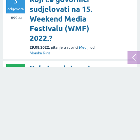
3
sudjelovati na 15.
odgovora
Weekend Media
899
👀
Festivalu (WMF)
2022.?
29.08.2022.
pitanje
u rubrici
Mediji
od
Monika Kiris
Kakvi su dojmovi s
3
15. Weekend Media
odgovora
Festivala (WMF)
1.3k
👀
2022.?
25.09.2022.
pitanje
u rubrici
Mediji
od
Monika Kiris
Koji program nas
2
očekuje na 15. WMF-
odgovora