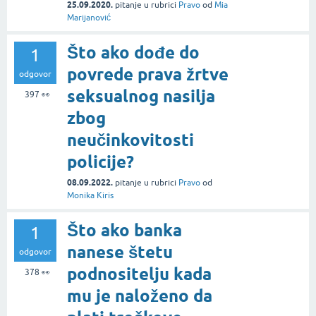
25.09.2020.
pitanje
u rubrici
Pravo
od
Mia
Marijanović
Što ako dođe do
1
povrede prava žrtve
odgovor
seksualnog nasilja
397
👀
zbog
neučinkovitosti
policije?
08.09.2022.
pitanje
u rubrici
Pravo
od
Monika Kiris
Što ako banka
1
nanese štetu
odgovor
podnositelju kada
378
👀
mu je naloženo da