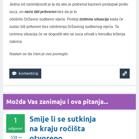
Jedna od zanimljivosti je ta da ako je pokrenut kazneni postupak protiv
suca, on
neće biti pritvoren
bez da je to
odobrilo Državno sudbeno vijeće. Postoji
iznimna situacija
kada će
sudac biti pritvoren bez odobrenja Državnog sudbenog vijeća. Ta
iznimna situacija će se dogoditi ako se suca uhvati u trenutku kršenja
zakona.
Nadam se da Vam je ovo pomoglo.
Možda Vas zanimaju i ova pitanja...
Smije li se sutkinja
1
na kraju ročišta
odgovor
otvoreno
558
👀