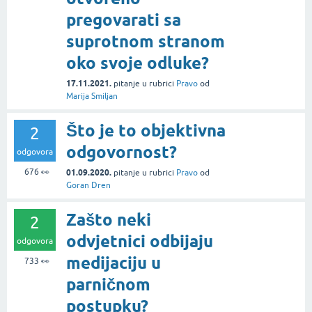
pregovarati sa
suprotnom stranom
oko svoje odluke?
17.11.2021.
pitanje
u rubrici
Pravo
od
Marija Smiljan
Što je to objektivna
2
odgovornost?
odgovora
676
👀
01.09.2020.
pitanje
u rubrici
Pravo
od
Goran Dren
Zašto neki
2
odvjetnici odbijaju
odgovora
medijaciju u
733
👀
parničnom
postupku?