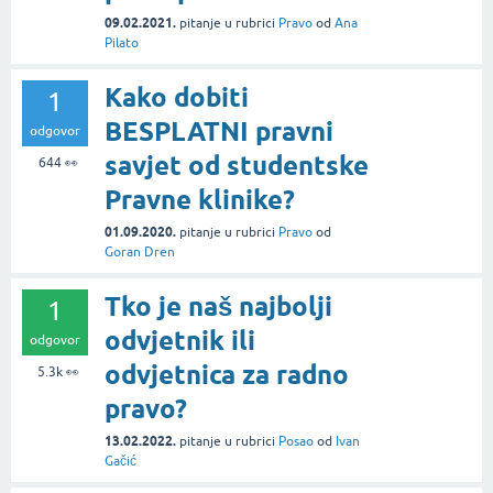
09.02.2021.
pitanje
u rubrici
Pravo
od
Ana
Pilato
Kako dobiti
1
BESPLATNI pravni
odgovor
savjet od studentske
644
👀
Pravne klinike?
01.09.2020.
pitanje
u rubrici
Pravo
od
Goran Dren
Tko je naš najbolji
1
odvjetnik ili
odgovor
odvjetnica za radno
5.3k
👀
pravo?
13.02.2022.
pitanje
u rubrici
Posao
od
Ivan
Gačić