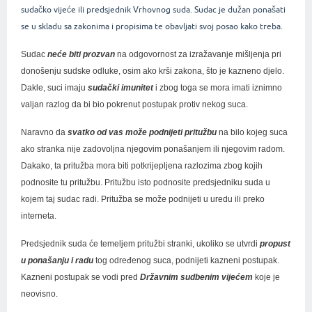
sudačko vijeće ili predsjednik Vrhovnog suda. Sudac je dužan ponašati
se u skladu sa zakonima i propisima te obavljati svoj posao kako treba.
Sudac
neće biti prozvan
na odgovornost za izražavanje mišljenja pri
donošenju sudske odluke, osim ako krši zakona, što je kazneno djelo.
Dakle, suci imaju
sudački imunitet
i zbog toga se mora imati iznimno
valjan razlog da bi bio pokrenut postupak protiv nekog suca.
Naravno da
svatko od vas može podnijeti pritužbu
na bilo kojeg suca
ako stranka nije zadovoljna njegovim ponašanjem ili njegovim radom.
Dakako, ta pritužba mora biti potkrijepljena razlozima zbog kojih
podnosite tu pritužbu. Pritužbu isto podnosite predsjedniku suda u
kojem taj sudac radi. Pritužba se može podnijeti u uredu ili preko
interneta.
Predsjednik suda će temeljem pritužbi stranki, ukoliko se utvrdi
propust
u ponašanju i radu
tog određenog suca, podnijeti kazneni postupak.
Kazneni postupak se vodi pred
Državnim sudbenim vijećem
koje je
neovisno.