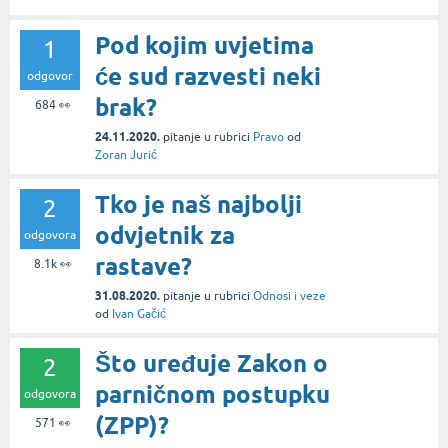
Pod kojim uvjetima
1
će sud razvesti neki
odgovor
brak?
684
👀
24.11.2020.
pitanje
u rubrici
Pravo
od
Zoran Jurić
Tko je naš najbolji
2
odvjetnik za
odgovora
rastave?
8.1k
👀
31.08.2020.
pitanje
u rubrici
Odnosi i veze
od
Ivan Gačić
Što uređuje Zakon o
2
parničnom postupku
odgovora
(ZPP)?
571
👀