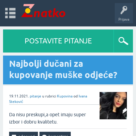
Prijava
POSTAVITE PITANJE
Najbolji dučani za
kupovanje muške odjeće?
19.11.2021.
pitanje
u rubrici
Kupovina
od
Ivana
Steković
Da nisu preskupi,a opet imaju super
izbor i dobru kvalitetu.