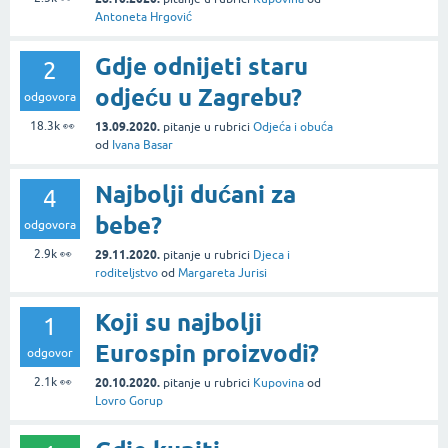
Antoneta Hrgović
Gdje odnijeti staru
2
odjeću u Zagrebu?
odgovora
18.3k
👀
13.09.2020.
pitanje
u rubrici
Odjeća i obuća
od
Ivana Basar
Najbolji dućani za
4
bebe?
odgovora
2.9k
👀
29.11.2020.
pitanje
u rubrici
Djeca i
roditeljstvo
od
Margareta Jurisi
Koji su najbolji
1
Eurospin proizvodi?
odgovor
2.1k
👀
20.10.2020.
pitanje
u rubrici
Kupovina
od
Lovro Gorup