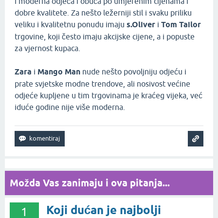
i moderna odjeća i obuća po umjerenim cijenama i
dobre kvalitete. Za nešto ležerniji stil i svaku priliku
veliku i kvalitetnu ponudu imaju
s.Oliver
i
Tom Tailor
trgovine, koji često imaju akcijske cijene, a i popuste
za vjernost kupaca.
Zara
i
Mango Man
nude nešto povoljniju odjeću i
prate svjetske modne trendove, ali nosivost većine
odjeće kupljene u tim trgovinama je kraćeg vijeka, već
iduće godine nije više moderna.
Možda Vas zanimaju i ova pitanja...
Koji dućan je najbolji
1