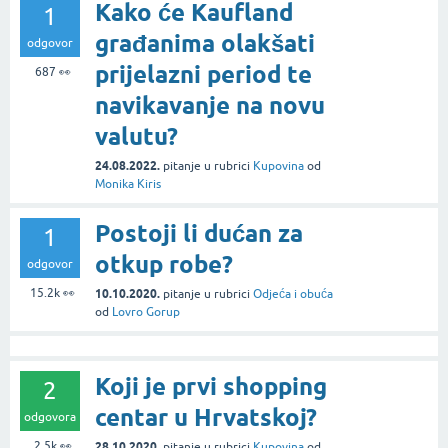
Kako će Kaufland
1
građanima olakšati
odgovor
prijelazni period te
687
👀
navikavanje na novu
valutu?
24.08.2022.
pitanje
u rubrici
Kupovina
od
Monika Kiris
Postoji li dućan za
1
otkup robe?
odgovor
15.2k
👀
10.10.2020.
pitanje
u rubrici
Odjeća i obuća
od
Lovro Gorup
Koji je prvi shopping
2
centar u Hrvatskoj?
odgovora
2.5k
👀
28.10.2020.
pitanje
u rubrici
Kupovina
od