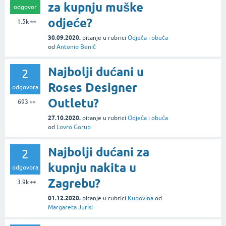
za kupnju muške
odgovor
odjeće?
1.5k
👀
30.09.2020.
pitanje
u rubrici
Odjeća i obuća
od
Antonio Benić
Najbolji dućani u
2
Roses Designer
odgovora
Outletu?
693
👀
27.10.2020.
pitanje
u rubrici
Odjeća i obuća
od
Lovro Gorup
Najbolji dućani za
2
kupnju nakita u
odgovora
Zagrebu?
3.9k
👀
01.12.2020.
pitanje
u rubrici
Kupovina
od
Margareta Jurisi