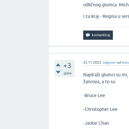
odličnog glumca. Michae
I za kraj - Regina u seri
25.11.2023.
odgovor
od
Ivon
+3
glasa
Najdraži glumci su mi,
žanrova, a to su:
-Bruce Lee
-Christopher Lee
-Jackie Chan