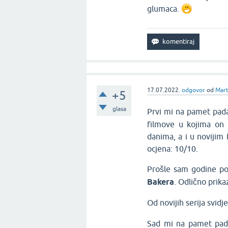
glumaca.
17.07.2022.
odgovor
od
Mart
+5
glasa
Prvi mi na pamet pa
filmove u kojima on 
danima, a i u novijim
ocjena: 10/10.
Prošle sam godine pog
Bakera
. Odlično prik
Od novijih serija svidj
Sad mi na pamet pa