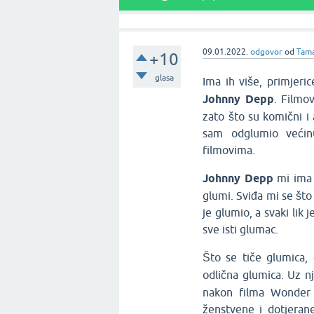
09.01.2022.
odgovor
od
Tam
+10
glasa
Ima ih više, primjeri
Johnny Depp
. Filmo
zato što su komični i 
sam odglumio većinu
filmovima.
Johnny Depp
mi ima 
glumi. Sviđa mi se što
je glumio, a svaki lik
sve isti glumac.
Što se tiče glumica,
odlična glumica. Uz n
nakon filma Wonder 
ženstvene i dotjeran