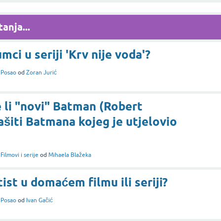
anja...
mci u seriji 'Krv nije voda'?
i
Posao
od
Zoran Jurić
e li "novi" Batman (Robert
šiti Batmana kojeg je utjelovio
i
Filmovi i serije
od
Mihaela Blažeka
ist u domaćem filmu ili seriji?
i
Posao
od
Ivan Gačić