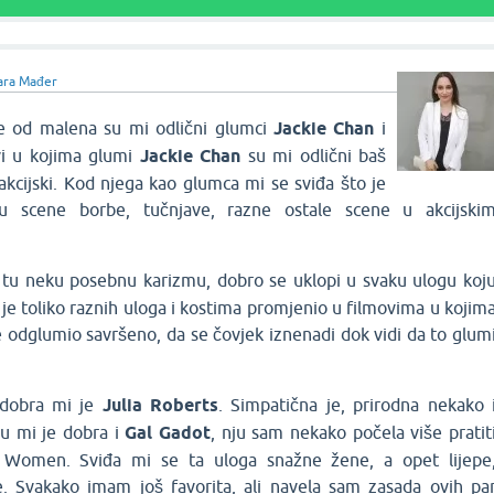
ara Mađer
ce od malena su mi odlični glumci
Jackie Chan
i
vi u kojima glumi
Jackie Chan
su mi odlični baš
akcijski. Kod njega kao glumca mi se sviđa što je
 scene borbe, tučnjave, razne ostale scene u akcijski
tu neku posebnu karizmu, dobro se uklopi u svaku ulogu koj
 je toliko raznih uloga i kostima promjenio u filmovima u kojim
 je odglumio savršeno, da se čovjek iznenadi dok vidi da to glum
 dobra mi je
Julia Roberts
. Simpatična je, prirodna nekako 
ju mi je dobra i
Gal Gadot
, nju sam nekako počela više pratit
Women. Sviđa mi se ta uloga snažne žene, a opet lijepe
e. Svakako imam još favorita, ali navela sam zasada ovih pa