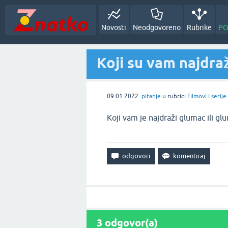
Novosti
Neodgovoreno
Rubrike
PO
Koji su vam najdra
09.01.2022.
pitanje
u rubrici
Filmovi i serije
Koji vam je najdraži glumac ili glum
3
odgovor(a)