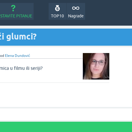
STAVITE PITANJE
TOP10
Nagrade
ži glumci?
od
Elena Dundović
ica u filmu ili seriji?