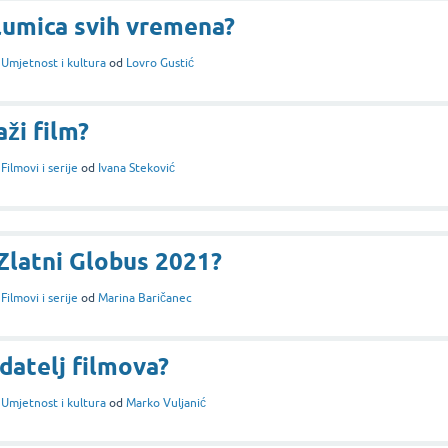
glumica svih vremena?
i
Umjetnost i kultura
od
Lovro Gustić
aži film?
i
Filmovi i serije
od
Ivana Steković
 Zlatni Globus 2021?
i
Filmovi i serije
od
Marina Baričanec
edatelj filmova?
i
Umjetnost i kultura
od
Marko Vuljanić