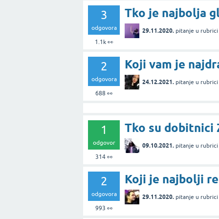
Tko je najbolja 
3
odgovora
29.11.2020.
pitanje
u rubric
1.1k
👀
Koji vam je najdr
2
odgovora
24.12.2021.
pitanje
u rubric
688
👀
Tko su dobitnici
1
odgovor
09.10.2021.
pitanje
u rubric
314
👀
Koji je najbolji r
2
odgovora
29.11.2020.
pitanje
u rubric
993
👀