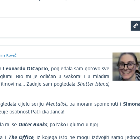
ina Kovač
da
Leonardo DiCaprio,
pogledala sam gotovo sve
glumi. Bio mi je odličan u svakom! I u mlađim
 filmovima... Zadnje sam pogledala
Shutter Island
,
ledala cijelu seriju
Mentalist
, pa moram spomenuti i
Simon
azuje osobnost Patricka Janea!
ela mi se
Outer Banks
, pa tako i glumci u njoj.
da i
The Office
, iz kojega isto ne mogu izdvojiti samo jedno