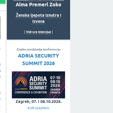
Alma Premerl Zoko
Ženska ljepota iznutra i
izvana
Vidi sve intervjue
[
]
m
Znatko predstavlja konferenciju
ADRIA SECURITY
SUMMIT 2026
u
a
i
i
i
Zagreb, 07. i 08.10.2026.
,
KUPI ULAZNICU
r