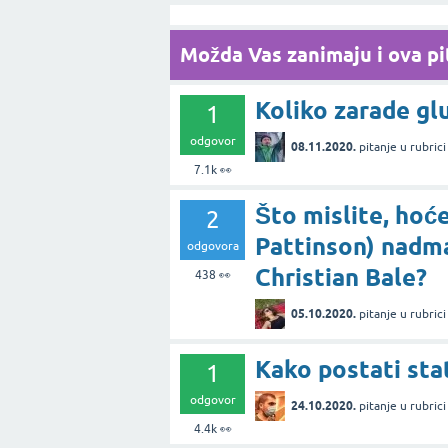
Možda Vas zanimaju i ova pit
Koliko zarade glu
1
odgovor
08.11.2020.
pitanje
u rubric
7.1k
👀
Što mislite, hoć
2
Pattinson) nadma
odgovora
Christian Bale?
438
👀
05.10.2020.
pitanje
u rubric
Kako postati stat
1
odgovor
24.10.2020.
pitanje
u rubric
4.4k
👀