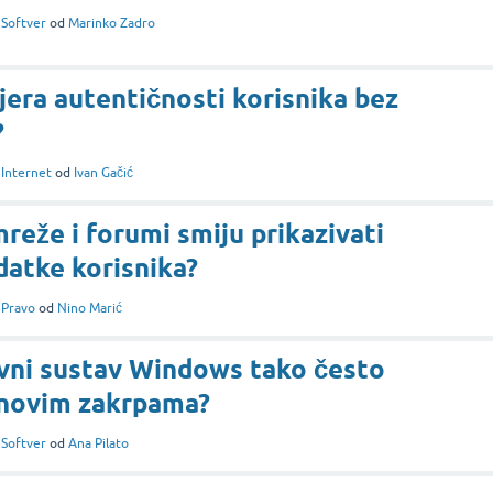
i
Softver
od
Marinko Zadro
jera autentičnosti korisnika bez
?
i
Internet
od
Ivan Gačić
reže i forumi smiju prikazivati
atke korisnika?
i
Pravo
od
Nino Marić
ivni sustav Windows tako često
 novim zakrpama?
i
Softver
od
Ana Pilato