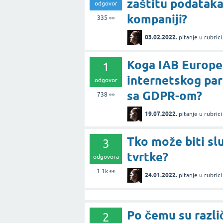
zaštitu podataka
odgovor
kompaniji?
335
👀
03.02.2022.
pitanje
u rubric
Koga IAB Europe
1
internetskog par
odgovor
sa GDPR-om?
738
👀
19.07.2022.
pitanje
u rubric
Tko može biti sl
3
tvrtke?
odgovora
1.1k
👀
24.01.2022.
pitanje
u rubric
Po čemu su razli
2