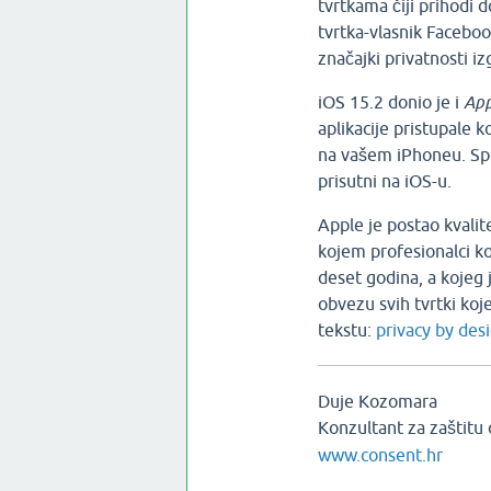
tvrtkama čiji prihodi
tvrtka-vlasnik Facebo
značajki privatnosti i
iOS 15.2 donio je i
App
aplikacije pristupale k
na vašem iPhoneu. S
prisutni na iOS-u.
Apple je postao kvali
kojem profesionalci k
deset godina, a kojeg 
obvezu svih tvrtki ko
tekstu:
privacy by des
Duje Kozomara
Konzultant za zaštitu
www.consent.hr