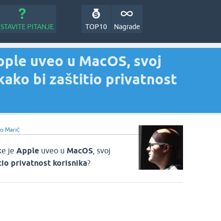
STAVITE PITANJE
TOP10
Nagrade
pple uveo u MacOS, svoj
kako bi zaštitio privatnost
o Marić
ke je
Apple
uveo u
MacOS
, svoj
tio privatnost korisnika
?