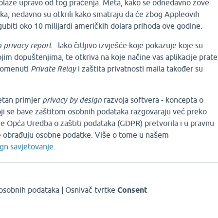
 dolaze upravo od tog praćenja. Meta, kako se odnedavno zove
oka, nedavno su otkrili kako smatraju da će zbog Appleovih
zgubiti oko 10 milijardi američkih dolara prihoda ove godine.
 privacy report
- lako čitljivo izvješće koje pokazuje koje su
ojim dopuštenjima, te otkriva na koje načine vas aplikacije prate
pomenuti
Private Relay
i zaštita privatnosti maila također su
tetan primjer
privacy by design
razvoja softvera - koncepta o
oji se bave zaštitom osobnih podataka razgovaraju već preko
je Opća Uredba o zaštiti podataka (GDPR) pretvorila i u pravnu
je obrađuju osobne podatke. Više o tome u našem
ign savjetovanje.
 osobnih podataka | Osnivač tvrtke
Consent