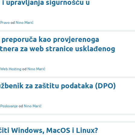
 i upravljanja sigurnošću u
i
Pravo
od
Nino Marić
 preporuča kao provjerenoga
tnera za web stranice usklađenog
i
Web Hosting
od
Nino Marić
užbenik za zaštitu podataka (DPO)
i
Poslovanje
od
Nino Marić
čiti Windows, MacOS i Linux?