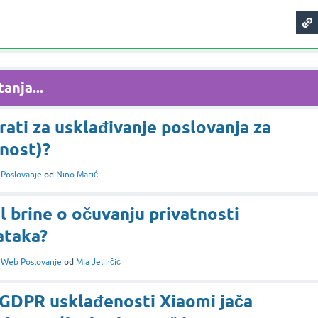
anja...
rati za usklađivanje poslovanja za
nost)?
i
Poslovanje
od
Nino Marić
brine o očuvanju privatnosti
ataka?
i
Web Poslovanje
od
Mia Jelinčić
 GDPR usklađenosti Xiaomi jača