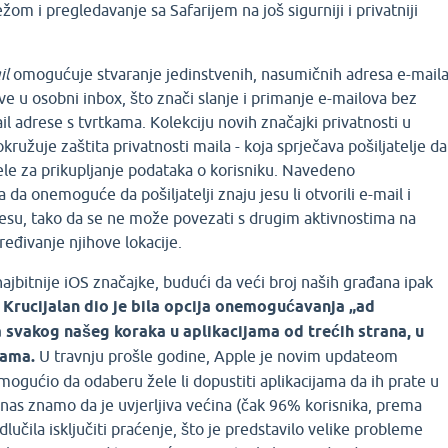
om i pregledavanje sa Safarijem na još sigurniji i privatniji
il
omogućuje stvaranje jedinstvenih, nasumičnih adresa e-mail
ve u osobni inbox, što znači slanje i primanje e-mailova bez
il adrese s tvrtkama. Kolekciju novih značajki privatnosti u
žuje zaštita privatnosti maila - koja sprječava pošiljatelje da
sele za prikupljanje podataka o korisniku. Navedeno
da onemoguće da pošiljatelji znaju jesu li otvorili e-mail i
resu, tako da se ne može povezati s drugim aktivnostima na
dređivanje njihove lokacije.
jbitnije iOS značajke, budući da veći broj naših građana ipak
.
Krucijalan dio je bila opcija onemogućavanja „ad
a svakog našeg koraka u aplikacijama od trećih strana, u
lama.
U travnju prošle godine, Apple je novim updateom
ogućio da odaberu žele li dopustiti aplikacijama da ih prate u
nas znamo da je uvjerljiva većina (čak 96% korisnika, prema
lučila isključiti praćenje, što je predstavilo velike probleme