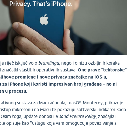
je riječ isključivo o
brandingu,
nego i o nizu ozbiljnih koraka
 značajki vlastitih operativnih sustava.
One prave “tektonske”
 njihove promjene i nove privacy značajke na iOS-u,
za iPhone koji koristi impresivan broj građana – no ni
n u procesu.
erativnog sustava za Mac računala, masOS Monterey, prikazuje
pristup mikrofonu na Macu te pokazuju softverski indikator kada
. Osim toga, update donosi i
iCloud Private Relay
, značajku
ple opisuje kao "uslugu koja vam omogućuje povezivanje s