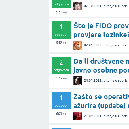
odgovora
07.10.2021.
pitanje
u rubric
2.2k
👀
Što je FIDO prov
1
provjere lozinke
odgovor
542
👀
07.05.2022.
pitanje
u rubric
Da li društvene m
2
javno osobne pod
odgovora
1.4k
👀
24.01.2022.
pitanje
u rubric
Zašto se operat
1
ažurira (update)
odgovor
603
👀
21.09.2021.
pitanje
u rubric