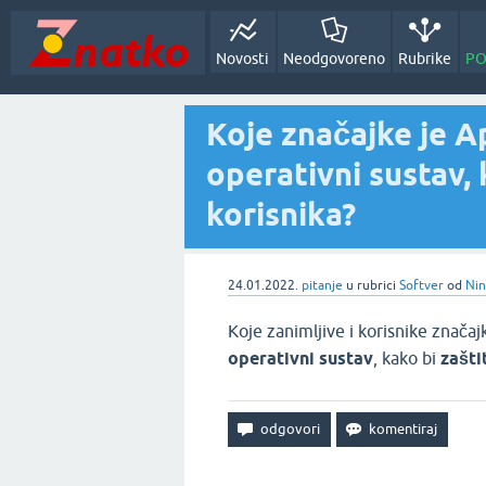
Novosti
Neodgovoreno
Rubrike
PO
Koje značajke je A
operativni sustav, 
korisnika?
24.01.2022.
pitanje
u rubrici
Softver
od
Nin
Koje zanimljive i korisnike značaj
operativni sustav
, kako bi
zašti