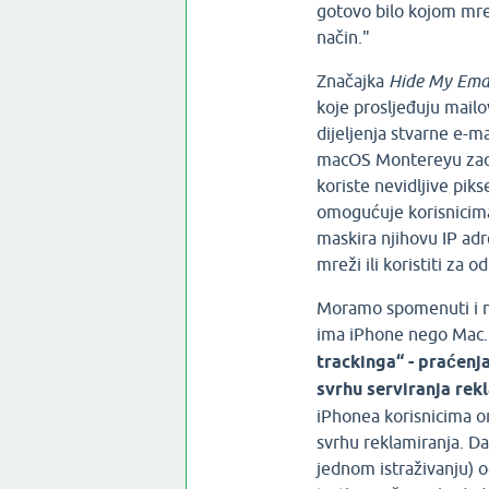
gotovo bilo kojom mrež
način."
Značajka
Hide My Ema
koje prosljeđuju mailo
dijeljenja stvarne e-ma
macOS Montereyu zaokru
koriste nevidljive pik
omogućuje korisnicima 
maskira njihovu IP ad
mreži ili koristiti za o
Moramo spomenuti i na
ima iPhone nego Mac
trackinga“ - praćenj
svrhu serviranja rek
iPhonea korisnicima om
svrhu reklamiranja. Da
jednom istraživanju) od