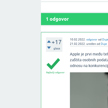
1
odgovor
10.02.2022.
odgovor
od
Duj
+17
21.02.2022.
uređen
od
Duje
glasa
Apple je prvi među te
zaštita osobnih podat
odnosu na konkurencij
Najbolji odgovor