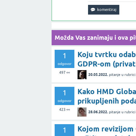
Možda Vas zanimaju i ova pit
Koju tvrtku odab
1
GDPR-om (privat
odgovor
497
👀
20.05.2022.
pitanje
u rubric
Kako HMD Global 
1
prikupljenih pod
odgovor
423
👀
28.06.2022.
pitanje
u rubric
Kojom revizijom
1