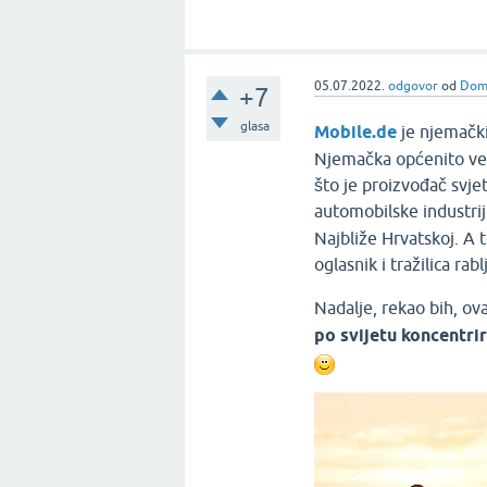
05.07.2022.
odgovor
od
Doma
+7
glasa
Mobile.de
je njemački
Njemačka općenito vel
što je proizvođač svje
automobilske industri
Najbliže Hrvatskoj. A t
oglasnik i tražilica ra
Nadalje, rekao bih, ov
po svijetu koncentr