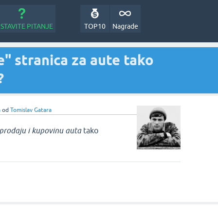
STAVITE PITANJE
TOP10
Nagrade
e" stranica za aute tako
?
a
od
Tomislav Gatara
 prodaju i kupovinu auta
tako