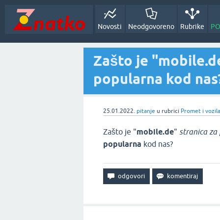
Novosti
Neodgovoreno
Rubrike
PO
Zašto je "mobile.d
popularna kod nas
25.01.2022.
pitanje
u rubrici
Promet i vozil
Zašto je "
mobile.de
"
stranica za
popularna
kod nas?