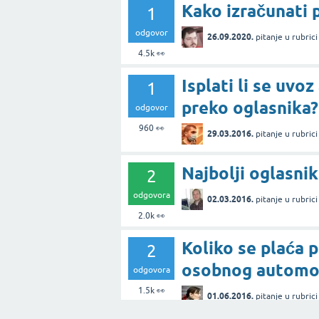
Kako izračunati 
1
odgovor
26.09.2020.
pitanje
u rubric
4.5k
👀
Isplati li se uvo
1
preko oglasnika?
odgovor
960
👀
29.03.2016.
pitanje
u rubric
Najbolji oglasnik
2
odgovora
02.03.2016.
pitanje
u rubric
2.0k
👀
Koliko se plaća 
2
osobnog automob
odgovora
1.5k
👀
01.06.2016.
pitanje
u rubric