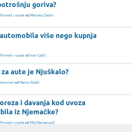
potrošnju goriva?
i
Promet i vozila
od
Marinko Zadro
z automobila više nego kupnja
i
Promet i vozila
od
Ivan Gačić
 za aute je Njuškalo?
i
Internet
od
Marko Radić
poreza i davanja kod uvoza
ila iz Njemačke?
i
Promet i vozila
od
Mia Marijanović