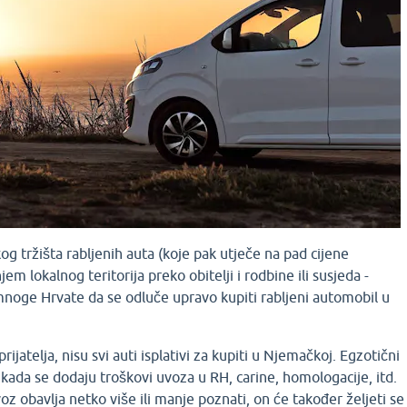
kog tržišta rabljenih auta (koje pak utječe na pad cijene
m lokalnog teritorija preko obitelji i rodbine ili susjeda -
mnoge Hrvate da se odluče upravo kupiti rabljeni automobil u
prijatelja, nisu svi auti isplativi za kupiti u Njemačkoj. Egzotični
i kada se dodaju troškovi uvoza u RH, carine, homologacije, itd.
oz obavlja netko više ili manje poznati, on će također željeti se