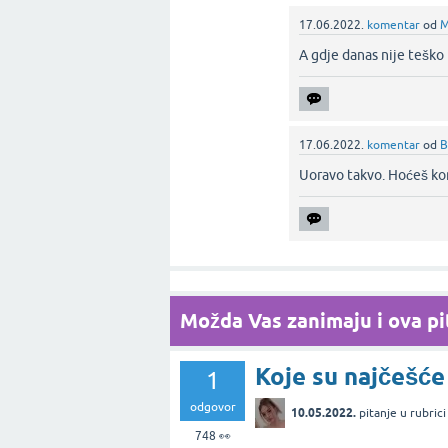
17.06.2022.
komentar
od
M
A gdje danas nije teško
17.06.2022.
komentar
od
B
Uoravo takvo. Hoćeš kono
Možda Vas zanimaju i ova pit
Koje su najčešće
1
odgovor
10.05.2022.
pitanje
u rubric
748
👀