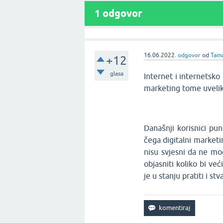
1
odgovor
16.06.2022.
odgovor
od
Tam
+12
glasa
Internet i internetsko
marketing tome uvelik
Današnji korisnici p
čega digitalni market
nisu svjesni da ne mo
objasniti koliko bi ve
je u stanju pratiti i st