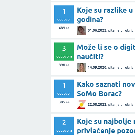
Koje su razlike u
1
godina?
odgovor
489
👀
01.06.2022.
pitanje
u rubric
Može li se o di
3
naučiti?
odgovora
898
👀
14.09.2020.
pitanje
u rubric
Kako saznati nov
1
SoMo Borac?
odgovor
385
👀
22.08.2022.
pitanje
u rubric
Koje su najbolje
2
privlačenje pozo
odgovora