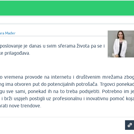
ara Mađer
 poslovanje je danas u svim sferama života pa se i
e prilagođava.
uno vremena provode na internetu i društvenim mrežama zbo
ing ima otvoren put do potencijalnih potrošača. Trgovci poneka
gu sve sami, ponekad ih na to treba podsjetiti. Potrebno im j
ći i brži uspjeh postigli uz profesionalnu i inovativnu pomoć koj
varati nove trendove.