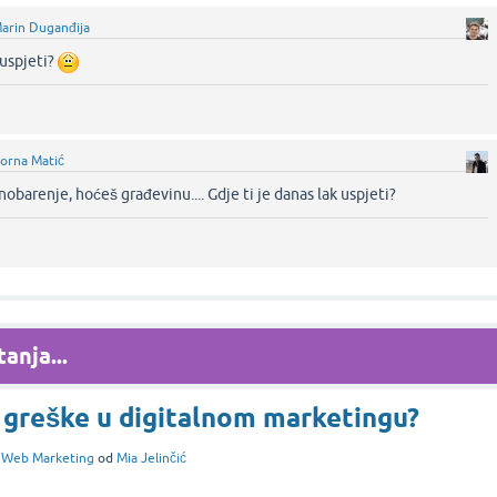
arin Duganđija
 uspjeti?
orna Matić
barenje, hoćeš građevinu.... Gdje ti je danas lak uspjeti?‌
anja...
 greške u digitalnom marketingu?
i
Web Marketing
od
Mia Jelinčić