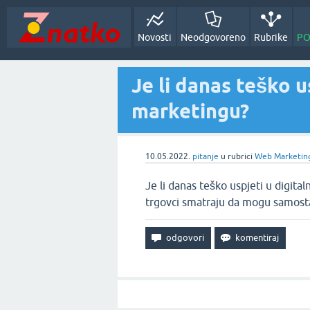
Novosti
Neodgovoreno
Rubrike
PO
Je li danas teško u
marketingu?
10.05.2022.
pitanje
u rubrici
Web Marketin
Je li danas teško uspjeti u digit
trgovci smatraju da mogu samosta