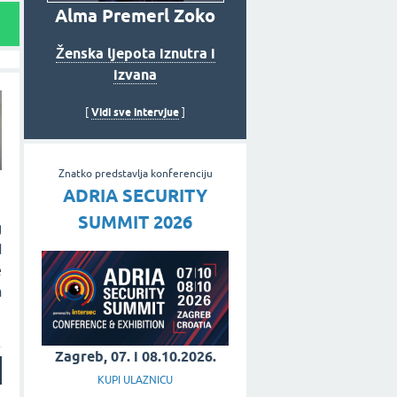
Alma Premerl Zoko
Ženska ljepota iznutra i
izvana
Vidi sve intervjue
[
]
Znatko predstavlja konferenciju
ADRIA SECURITY
SUMMIT 2026
g
d
e
a
Zagreb, 07. i 08.10.2026.
KUPI ULAZNICU