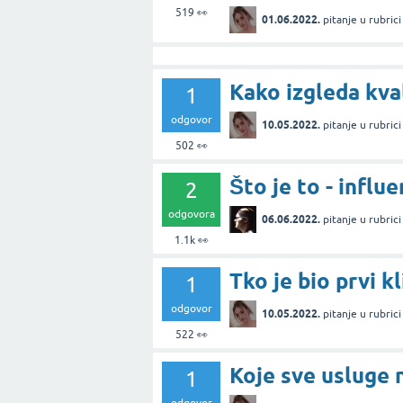
519
👀
01.06.2022.
pitanje
u rubric
Kako izgleda kva
1
odgovor
10.05.2022.
pitanje
u rubric
502
👀
Što je to - influ
2
odgovora
06.06.2022.
pitanje
u rubric
1.1k
👀
Tko je bio prvi k
1
odgovor
10.05.2022.
pitanje
u rubric
522
👀
Koje sve usluge 
1
odgovor