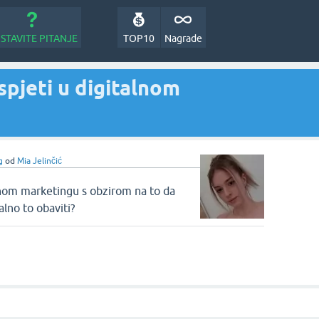
STAVITE PITANJE
TOP10
Nagrade
spjeti u digitalnom
g
od
Mia Jelinčić
alnom marketingu s obzirom na to da
lno to obaviti?