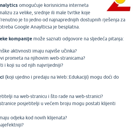
nalytics
omogućuje korisnicima interneta
alizu za velike, srednje ili male tvrtke koje
renutno je to jedno od najnaprednijih dostupnih rješenja za
potreba Google Anaylticsa je besplatna.
eke kompanije
može saznati odgovore na sljedeća pitanja:
ške aktivnosti imaju najviše učinka?
dovi prometa na njihovim web-stranicama?
i i koji su od njih najvrijedniji?
ci
(koji ujedno i predaju na Web::Edukaciji) mogu doći do
titelji na web-stranicu i što rade na web-stranici?
anice posjetitelji u većem broju mogu postati klijenti
imaju odjeka kod novih klijenata?
ajefektniji?