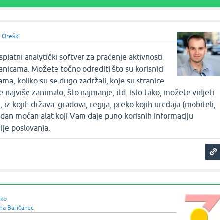
 Oreški
platni analytički softver za praćenje aktivnosti
ranicama. Možete točno odrediti što su korisnici
ama, koliko su se dugo zadržali, koje su stranice
 je najviše zanimalo, što najmanje, itd. Isto tako, možete vidjeti
, iz kojih država, gradova, regija, preko kojih uređaja (mobiteli,
. Jedan moćan alat koji Vam daje puno korisnih informaciju
ije poslovanja.
tko
na Baričanec