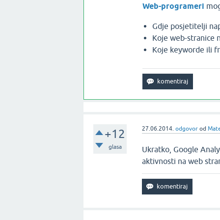
Web-programeri
mogu
Gdje posjetitelji n
Koje web-stranice n
Koje keyworde ili f
27.06.2014.
odgovor
od
Mate
+12
glasa
Ukratko, Google Analyt
aktivnosti na web strani