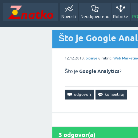
Novosti
Neodgovoreno
Rubrike
PO
Što je Google Anal
12.12.2013.
pitanje
u rubrici
Web Marketin
Što je
Google Analytics
?
3
odgovor(a)