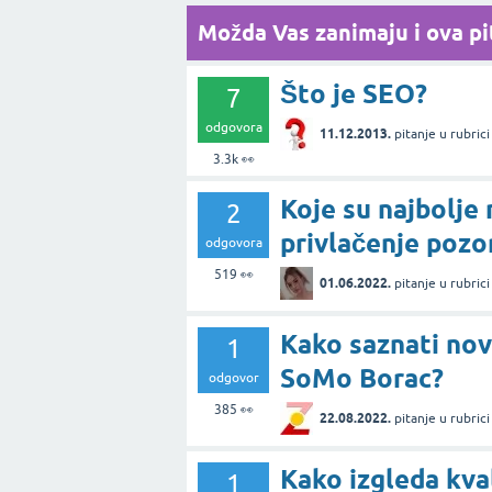
Možda Vas zanimaju i ova pit
Što je SEO?
7
odgovora
11.12.2013.
pitanje
u rubric
3.3k
👀
Koje su najbolje
2
privlačenje pozo
odgovora
519
👀
01.06.2022.
pitanje
u rubric
Kako saznati nov
1
SoMo Borac?
odgovor
385
👀
22.08.2022.
pitanje
u rubric
Kako izgleda kva
1