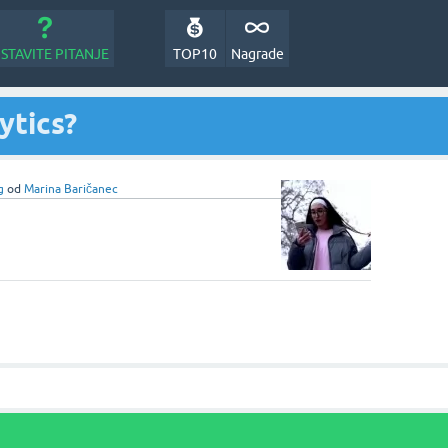
STAVITE PITANJE
TOP10
Nagrade
ytics?
g
od
Marina Baričanec