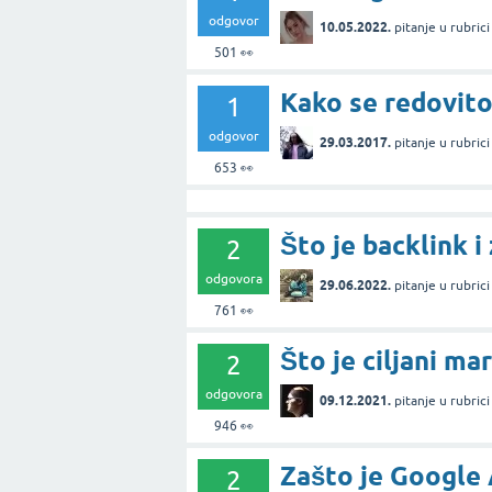
odgovor
10.05.2022.
pitanje
u rubric
501
👀
Kako se redovito
1
odgovor
29.03.2017.
pitanje
u rubric
653
👀
Što je backlink i
2
odgovora
29.06.2022.
pitanje
u rubric
761
👀
Što je ciljani ma
2
odgovora
09.12.2021.
pitanje
u rubric
946
👀
Zašto je Google A
2