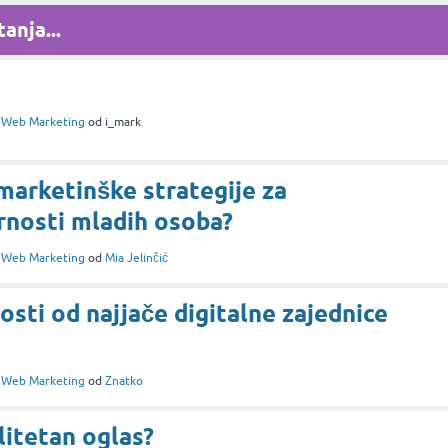
anja...
i
Web Marketing
od
i_mark
 marketinške strategije za
rnosti mladih osoba?
i
Web Marketing
od
Mia Jelinčić
osti od najjače digitalne zajednice
i
Web Marketing
od
Znatko
litetan oglas?