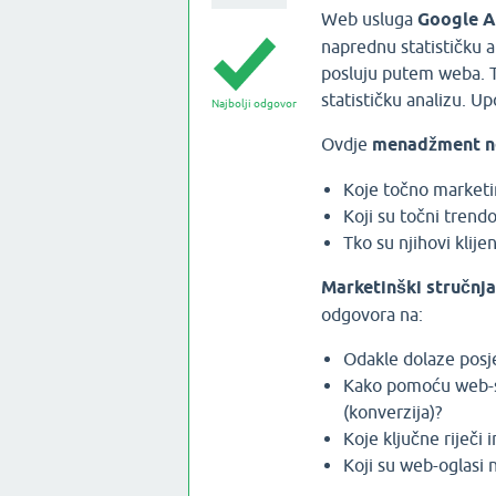
Web usluga
Google A
naprednu statističku an
posluju putem weba. T
statističku analizu. U
Najbolji odgovor
Ovdje
menadžment n
Koje točno marketin
Koji su točni tren
Tko su njihovi klijent
Marketinški stručnja
odgovora na:
Odakle dolaze posje
Kako pomoću web-str
(konverzija)?
Koje ključne riječi 
Koji su web-oglasi n