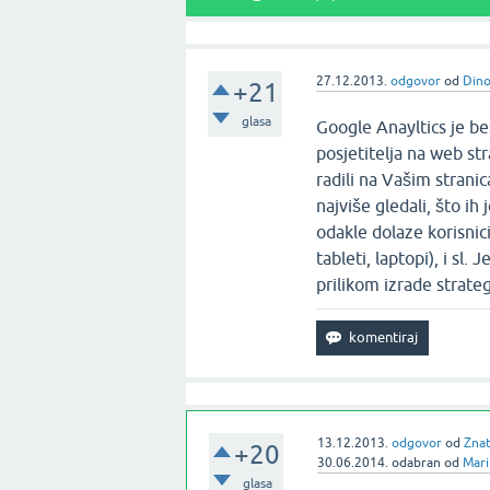
27.12.2013.
odgovor
od
Dino
+21
glasa
Google Anayltics je bes
posjetitelja na web st
radili na Vašim stranic
najviše gledali, što ih
odakle dolaze korisnici
tableti, laptopi), i sl
prilikom izrade strateg
13.12.2013.
odgovor
od
Zna
+20
30.06.2014.
odabran
od
Mari
glasa