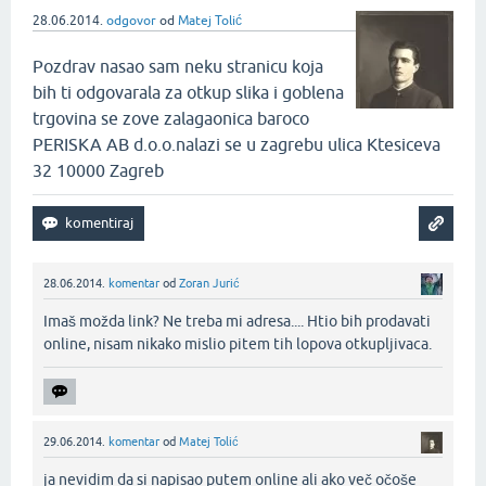
28.06.2014.
odgovor
od
Matej Tolić
Pozdrav nasao sam neku stranicu koja
bih ti odgovarala za otkup slika i goblena
trgovina se zove zalagaonica baroco
PERISKA AB d.o.o.nalazi se u zagrebu ulica Ktesiceva
32 10000 Zagreb
28.06.2014.
komentar
od
Zoran Jurić
Imaš možda link? Ne treba mi adresa.... Htio bih prodavati
online, nisam nikako mislio pitem tih lopova otkupljivaca.‌
29.06.2014.
komentar
od
Matej Tolić
ja nevidim da si napisao putem online ali ako več očoše