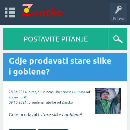
Prijava
POSTAVITE PITANJE
Gdje prodavati stare slike
i goblene?
28.06.2014.
pitanje
u rubrici
Umjetnost i kultura
od
Zoran Jurić
09.10.2021.
promjena rubrike
od
Znatko
Gdje prodavati
stare slike i goblene
?