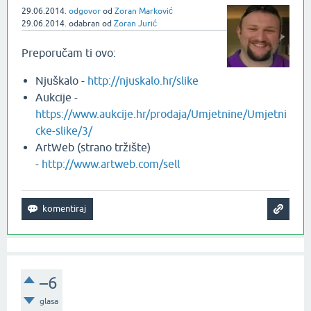
29.06.2014.
odgovor
od
Zoran Marković
29.06.2014.
odabran
od
Zoran Jurić
Preporučam ti ovo:
Njuškalo -
http://njuskalo.hr/slike
Aukcije -
https://www.aukcije.hr/prodaja/Umjetnine/Umjetni
cke-slike/3/
ArtWeb (strano tržište)
-
http://www.artweb.com/sell
–6
glasa