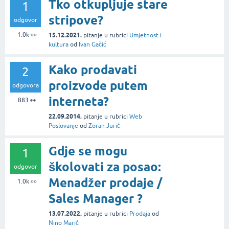
Tko otkupljuje stare
1
stripove?
odgovor
1.0k
👀
15.12.2021.
pitanje
u rubrici
Umjetnost i
kultura
od
Ivan Gačić
Kako prodavati
2
proizvode putem
odgovora
interneta?
883
👀
22.09.2014.
pitanje
u rubrici
Web
Poslovanje
od
Zoran Jurić
Gdje se mogu
1
školovati za posao:
odgovor
Menadžer prodaje /
1.0k
👀
Sales Manager ?
13.07.2022.
pitanje
u rubrici
Prodaja
od
Nino Marić