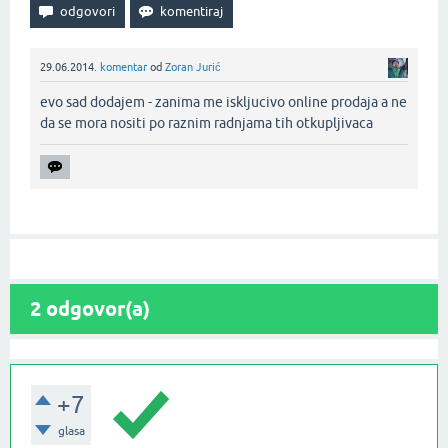
29.06.2014.
komentar
od
Zoran Jurić
evo sad dodajem - zanima me iskljucivo online prodaja a ne
da se mora nositi po raznim radnjama tih otkupljivaca‌
2
odgovor(a)
+7
glasa