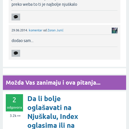
preko weba to ti je najbolje njuškalo‌
29.06.2014.
komentar
od
Zoran Jurić
dodao sam...‌
Možda Vas zanimaju i ova pitanja...
Da li bolje
2
oglašavati na
odgovora
Njuškalu, Index
3.2k
👀
oglasima ili na