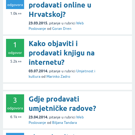
prodavati online u
odgovora
Hrvatskoj?
1.0k
👀
23.03.2015.
pitanje
u rubrici
Web
Poslovanje
od
Goran Dren
Kako objaviti i
1
prodavati knjigu na
odgovor
internetu?
5.2k
👀
03.07.2014.
pitanje
u rubrici
Umjetnost i
kultura
od
Marinko Zadro
Gdje prodavati
3
umjetničke radove?
odgovora
6.1k
👀
23.04.2014.
pitanje
u rubrici
Web
Poslovanje
od
Biljana Tandara