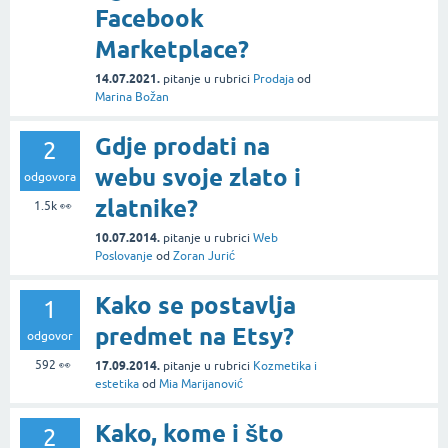
Facebook
Marketplace?
14.07.2021.
pitanje
u rubrici
Prodaja
od
Marina Božan
Gdje prodati na
2
webu svoje zlato i
odgovora
zlatnike?
1.5k
👀
10.07.2014.
pitanje
u rubrici
Web
Poslovanje
od
Zoran Jurić
Kako se postavlja
1
predmet na Etsy?
odgovor
592
👀
17.09.2014.
pitanje
u rubrici
Kozmetika i
estetika
od
Mia Marijanović
Kako, kome i što
2