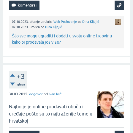
07.10.2023.
pitanje
u rubrici
Web Poslovanje
od
Dina Kljajić
07.10.2023.
uređen
od
Dina Kljajić
Što sve mogu ugraditi i dodati u svoju online trgovinu
kako bi prodavala još više?
+3
glasa
30.03.2015.
odgovor
od
Ivan Ivić
Najbolje je online prodavati obuču i
uređaje pošto su to najtraženije teme u
hrvatskoj