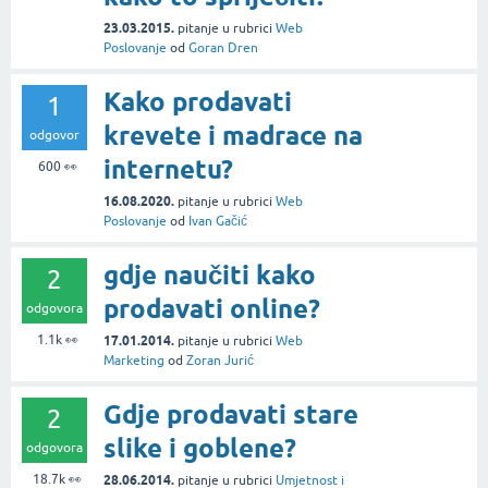
23.03.2015.
pitanje
u rubrici
Web
Poslovanje
od
Goran Dren
Kako prodavati
1
krevete i madrace na
odgovor
internetu?
600
👀
16.08.2020.
pitanje
u rubrici
Web
Poslovanje
od
Ivan Gačić
gdje naučiti kako
2
prodavati online?
odgovora
1.1k
👀
17.01.2014.
pitanje
u rubrici
Web
Marketing
od
Zoran Jurić
Gdje prodavati stare
2
slike i goblene?
odgovora
18.7k
👀
28.06.2014.
pitanje
u rubrici
Umjetnost i