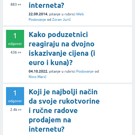
interneta?
883
👀
22.09.2014.
pitanje
u rubrici
Web
Poslovanje
od
Zoran Jurić
Kako poduzetnici
1
reagiraju na dvojno
odgovor
iskazivanje cijena (i
436
👀
euro i kuna)?
04.10.2022.
pitanje
u rubrici
Poslovanje
od
Nino Marić
Koji je najbolji način
1
da svoje rukotvorine
odgovor
i ručne radove
2.4k
👀
prodajem na
internetu?