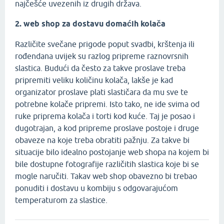
najčešće uvezenih iz drugih država.
2. web shop za dostavu domaćih kolača
Različite svečane prigode poput svadbi, krštenja ili
rođendana uvijek su razlog pripreme raznovrsnih
slastica. Budući da često za takve proslave treba
pripremiti veliku količinu kolača, lakše je kad
organizator proslave plati slastičara da mu sve te
potrebne kolače pripremi. Isto tako, ne ide svima od
ruke priprema kolača i torti kod kuće. Taj je posao i
dugotrajan, a kod pripreme proslave postoje i druge
obaveze na koje treba obratiti pažnju. Za takve bi
situacije bilo idealno postojanje web shopa na kojem bi
bile dostupne fotografije različitih slastica koje bi se
mogle naručiti. Takav web shop obavezno bi trebao
ponuditi i dostavu u kombiju s odgovarajućom
temperaturom za slastice.