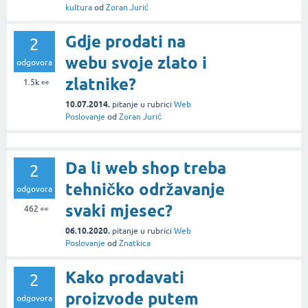
kultura
od
Zoran Jurić
Gdje prodati na
2
webu svoje zlato i
odgovora
zlatnike?
1.5k
👀
10.07.2014.
pitanje
u rubrici
Web
Poslovanje
od
Zoran Jurić
Da li web shop treba
2
tehničko održavanje
odgovora
svaki mjesec?
462
👀
06.10.2020.
pitanje
u rubrici
Web
Poslovanje
od
Znatkica
Kako prodavati
2
proizvode putem
odgovora