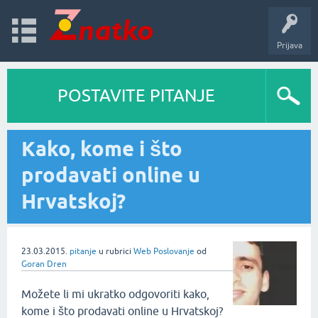
Prijava
POSTAVITE PITANJE
Kako, kome i što
prodavati online u
Hrvatskoj?
23.03.2015.
pitanje
u rubrici
Web Poslovanje
od
Goran Dren
Možete li mi ukratko odgovoriti kako,
kome i što prodavati online u Hrvatskoj?