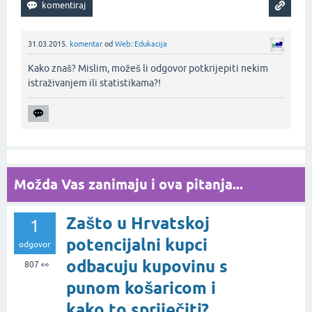
31.03.2015.
komentar
od
Web::Edukacija
Kako znaš? Mislim, možeš li odgovor potkrijepiti nekim
istraživanjem ili statistikama?!‌
Možda Vas zanimaju i ova pitanja...
Zašto u Hrvatskoj
1
potencijalni kupci
odgovor
odbacuju kupovinu s
807
👀
punom košaricom i
kako to spriječiti?