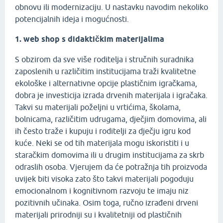
obnovu ili modernizaciju. U nastavku navodim nekoliko
potencijalnih ideja i mogućnosti.
1. web shop s didaktičkim materijalima
S obzirom da sve više roditelja i stručnih suradnika
zaposlenih u različitim institucijama traži kvalitetne
ekološke i alternativne opcije plastičnim igračkama,
dobra je investicija izrada drvenih materijala i igračaka.
Takvi su materijali poželjni u vrtićima, školama,
bolnicama, različitim udrugama, dječjim domovima, ali
ih često traže i kupuju i roditelji za dječju igru kod
kuće. Neki se od tih materijala mogu iskoristiti i u
staračkim domovima ili u drugim institucijama za skrb
odraslih osoba. Vjerujem da će potražnja tih proizvoda
uvijek biti visoka zato što takvi materijali pogoduju
emocionalnom i kognitivnom razvoju te imaju niz
pozitivnih učinaka. Osim toga, ručno izrađeni drveni
materijali prirodniji su i kvalitetniji od plastičnih