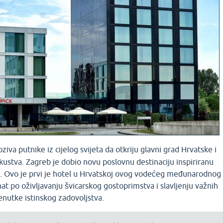
ziva putnike iz cijelog svijeta da otkriju glavni grad Hrvatske i
ustva. Zagreb je dobio novu poslovnu destinaciju inspiriranu
. Ovo je prvi je hotel u Hrvatskoj ovog vodećeg međunarodnog
 po oživljavanju švicarskog gostoprimstva i slavljenju važnih
renutke istinskog zadovoljstva.