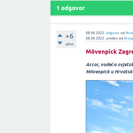
1
odgovor
08.06.2022.
odgovor
od
Hrvo
+6
08.06.2022.
uređen
od
Hrvoj
glasa
Mövenpick Zagr
Accor, vodeća svjetsk
Mövenpick u Hrvatsko