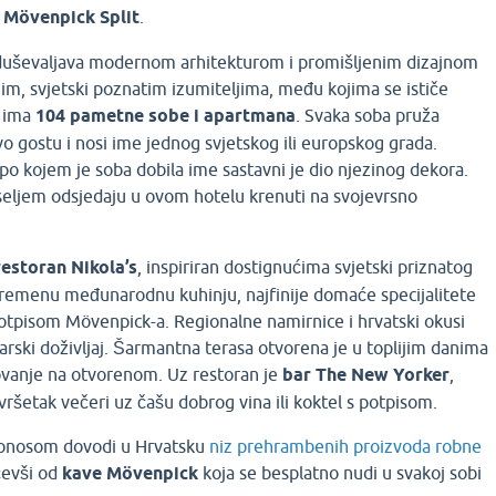
i
Mövenpick Split
.
duševaljava modernom arhitekturom i promišljenim dizajnom
im, svjetski poznatim izumiteljima, među kojima se ističe
i ima
104 pametne sobe i apartmana
. Svaka soba pruža
vo gostu i nosi ime jednog svjetskog ili europskog grada.
a po kojem je soba dobila ime sastavni je dio njezinog dekora.
eseljem odsjedaju u ovom hotelu krenuti na svojevrsno
restoran Nikola’s
, inspiriran dostignućima svjetski priznatog
vremenu međunarodnu kuhinju, najfinije domaće specijalitete
potpisom Mövenpick-a. Regionalne namirnice i hrvatski okusi
arski doživljaj. Šarmantna terasa otvorena je u toplijim danima
dovanje na otvorenom. Uz restoran je
bar The New Yorker
,
ršetak večeri uz čašu dobrog vina ili koktel s potpisom.
onosom dovodi u Hrvatsku
niz prehrambenih proizvoda robne
čevši od
kave Mövenpick
koja se besplatno nudi u svakoj sobi