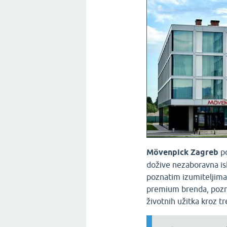
Mövenpick Zagreb
po
dožive nezaboravna isk
poznatim izumiteljima
premium brenda, poznat
životnih užitka kroz t