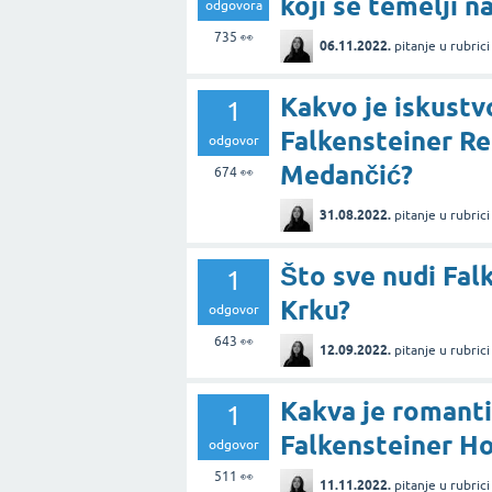
koji se temelji 
odgovora
735
👀
06.11.2022.
pitanje
u rubric
Kakvo je iskustv
1
Falkensteiner Re
odgovor
Medančić?
674
👀
31.08.2022.
pitanje
u rubric
Što sve nudi Fal
1
Krku?
odgovor
643
👀
12.09.2022.
pitanje
u rubric
Kakva je romant
1
Falkensteiner Ho
odgovor
511
👀
11.11.2022.
pitanje
u rubric