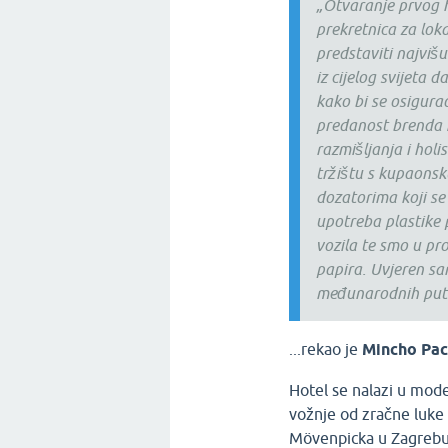
„Otvaranje prvog h
prekretnica za lok
predstaviti najviš
iz cijelog svijeta 
kako bi se osigur
predanost brenda 
razmišljanja i holi
tržištu s kupaonsk
dozatorima koji s
upotreba plastike 
vozila te smo u pr
papira. Uvjeren sa
međunarodnih putn
...rekao je
Mincho Pac
Hotel se nalazi u mod
vožnje od zračne luke
Mövenpicka u Zagrebu 