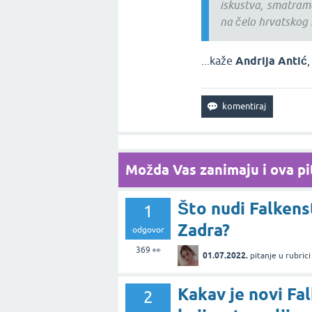
iskustva, smatram
na čelo hrvatskog h
...kaže
Andrija Antić
Možda Vas zanimaju i ova pit
Što nudi Falkens
1
Zadra?
odgovor
369
👀
01.07.2022.
pitanje
u rubric
Kakav je novi Fa
2