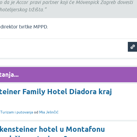
o da je Accor pravi partner koji će Mövenpick Zagreb dovesti
otelijerskog tržišta.“
, direktor tvrtke MPPD.
anja...
teiner Family Hotel Diadora kraj
i
Turizam i putovanja
od
Mia Jelinčić
lkensteiner hotel u Montafonu