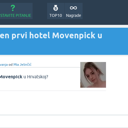
STAVITE PITANJE
TOP10
Nagrade
ren prvi hotel Movenpick u
vanja
od
Mia Jelinčić
Movenpick
u Hrvatskoj?