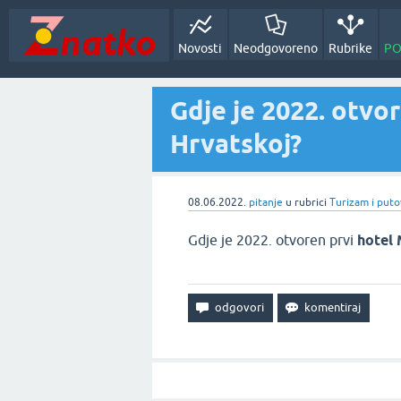
Novosti
Neodgovoreno
Rubrike
PO
Gdje je 2022. otvo
Hrvatskoj?
08.06.2022.
pitanje
u rubrici
Turizam i puto
Gdje je 2022. otvoren prvi
hotel