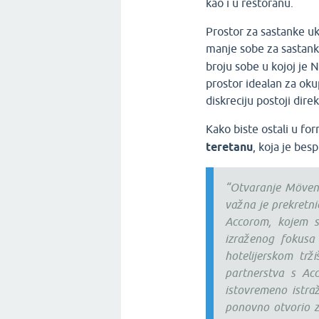
kao i u restoranu.
Prostor za sastanke u
manje sobe za sastank
broju sobe u kojoj je 
prostor idealan za oku
diskreciju postoji dir
Kako biste ostali u fo
teretanu
, koja je bes
“Otvaranje Mövenp
važna je prekretni
Accorom, kojem s
izraženog fokusa 
hotelijerskom trž
partnerstva s Acc
istovremeno istraž
ponovno otvorio z