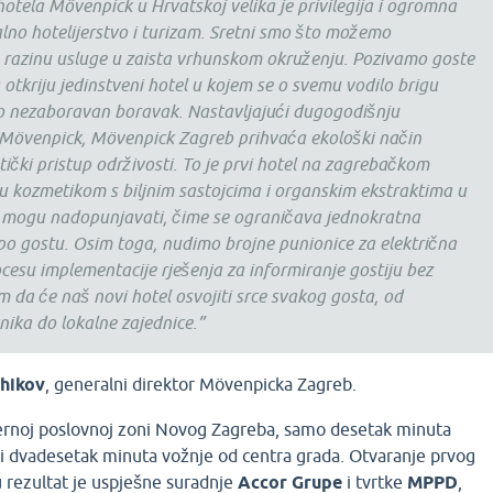
otela Mövenpick u Hrvatskoj velika je privilegija i ogromna
alno hotelijerstvo i turizam. Sretni smo što možemo
u razinu usluge u zaista vrhunskom okruženju. Pozivamo goste
da otkriju jedinstveni hotel u kojem se o svemu vodilo brigu
ao nezaboravan boravak. Nastavljajući dugogodišnju
Mövenpick, Mövenpick Zagreb prihvaća ekološki način
stički pristup održivosti. To je prvi hotel na zagrebačkom
u kozmetikom s biljnim sastojcima i organskim ekstraktima u
e mogu nadopunjavati, čime se ograničava jednokratna
po gostu. Osim toga, nudimo brojne punionice za električna
ocesu implementacije rješenja za informiranje gostiju bez
m da će naš novi hotel osvojiti srce svakog gosta, od
ika do lokalne zajednice.”
hikov
, generalni direktor Mövenpicka Zagreb.
ernoj poslovnoj zoni Novog Zagreba, samo desetak minuta
 i dvadesetak minuta vožnje od centra grada. Otvaranje prvog
rezultat je uspješne suradnje
Accor Grupe
i tvrtke
MPPD
,