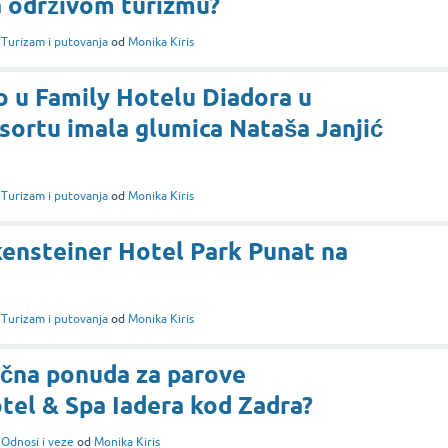
na održivom turizmu?
i
Turizam i putovanja
od
Monika Kiris
o u Family Hotelu Diadora u
sortu imala glumica Nataša Janjić
i
Turizam i putovanja
od
Monika Kiris
kensteiner Hotel Park Punat na
i
Turizam i putovanja
od
Monika Kiris
ična ponuda za parove
tel & Spa Iadera kod Zadra?
i
Odnosi i veze
od
Monika Kiris