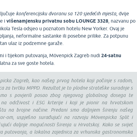
ključuje
konferencijsku dvoranu sa 120 sjedećih mjesta
, dvije
e i
višenamjensku privatnu sobu LOUNGE 3328
, nazvanu po
Nikola Tesla odsjeo u poznatom hotelu New Yorker. Ovaj je
pljanja, neformalne sastanke ili posebne prilike. Za potpunu
ektan ulaz iz podzemne garaže.
rmi i tijekom putovanja, Mövenpick Zagreb nudi
24-satnu
platna za sve goste hotela.
icka Zagreb, kao našeg prvog hotela koji počinje s radom,
ca za tvrtku MPPD. Rezultat je to plodne strateške suradnje s
mo s povjerili posao zbog njegovog globalnog dosega te
na održivost i ESG krterije i koji je pionir na hrvatskom
ištu na brojne načine. Predani smo daljnjem širenju našeg
or-om, uspješno surađujući na razvoju Mövenpicka Split i
ujući daljnje mogućnosti širenja u Hrvatskoj. Kako se svijet
a putovanja, a lokalna zajednica za vrhunska gastronomska