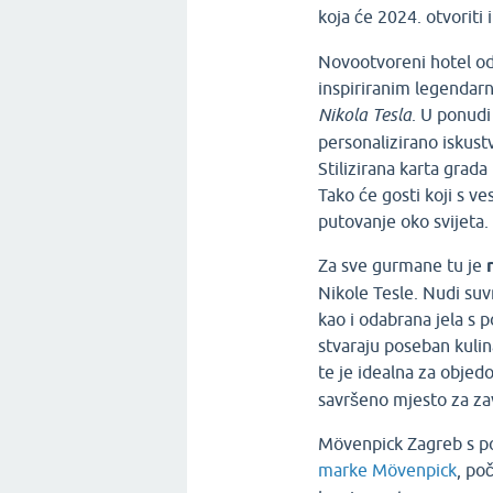
koja će 2024. otvoriti 
Novootvoreni hotel o
inspiriranim legendarn
Nikola Tesla
. U ponud
personalizirano iskust
Stilizirana karta grad
Tako će gosti koji s v
putovanje oko svijeta.
Za sve gurmane tu je
Nikole Tesle. Nudi su
kao i odabrana jela s 
stvaraju poseban kulin
te je idealna za obje
savršeno mjesto za zav
Mövenpick Zagreb s p
marke Mövenpick
, po