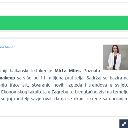
ara Mađer
iniji balkanski tiktoker je
Mirta Miler.
Poznata
makeup
sa više od 11 milijuna pratitelja. Sadržaj se bazira n
anju (face art, stvaranju novih izgleda i trendova u svijet
e Ekonomskog fakulteta u Zagrebu te trenutačno živi na temelj
 su joj roditelji savjetovali da ga se okani i krene sa unosniji