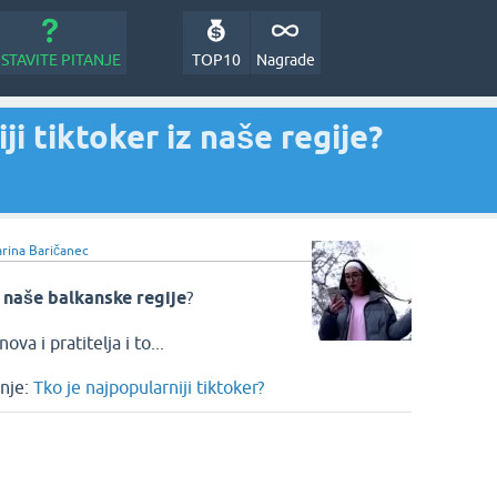
STAVITE PITANJE
TOP10
Nagrade
ji tiktoker iz naše regije?
rina Baričanec
z naše balkanske regije
?
va i pratitelja i to...
nje:
Tko je najpopularniji tiktoker?