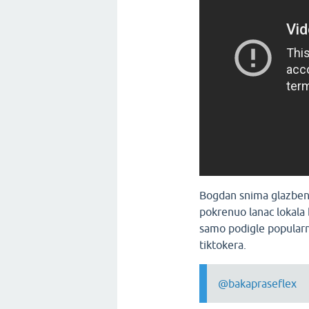
Bogdan snima glazbene
pokrenuo lanac lokala 
samo podigle popularn
tiktokera.
@bakapraseflex