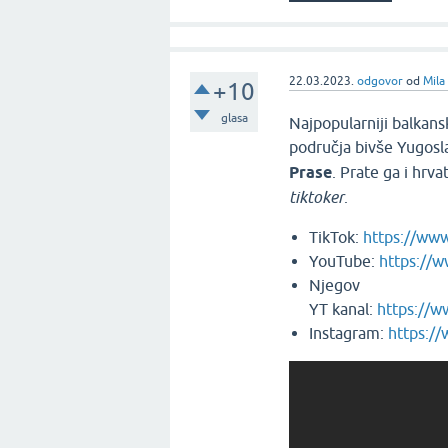
22.03.2023.
odgovor
od
Mila
+10
glasa
Najpopularniji balkans
područja bivše Yugosla
Prase
. Prate ga i hrva
tiktoker
.
TikTok:
https://ww
YouTube:
https://
Njegov
YT kanal:
https://
Instagram:
https:/