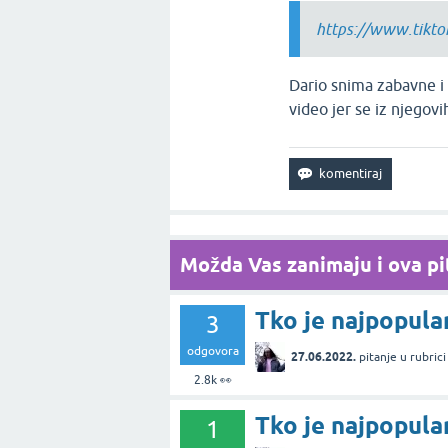
https://www.tikt
Dario snima zabavne i
video jer se iz njegov
Možda Vas zanimaju i ova pit
Tko je najpopular
3
odgovora
27.06.2022.
pitanje
u rubric
2.8k
👀
Tko je najpopular
1