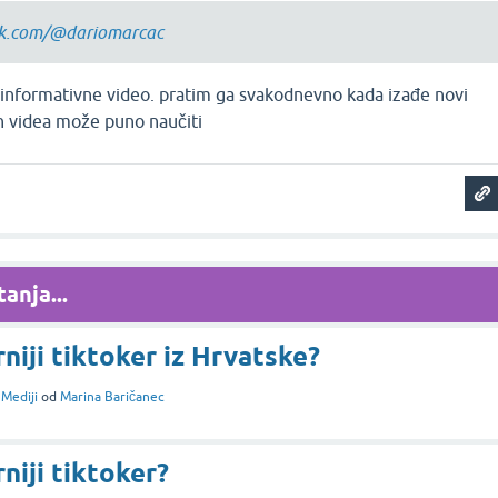
ok.com/@dariomarcac
 informativne video. pratim ga svakodnevno kada izađe novi
ih videa može puno naučiti
anja...
niji tiktoker iz Hrvatske?
i
Mediji
od
Marina Baričanec
niji tiktoker?