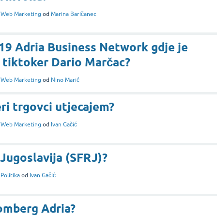
i
Web Marketing
od
Marina Baričanec
#19 Adria Business Network gdje je
 tiktoker Dario Marčac?
i
Web Marketing
od
Nino Marić
eri trgovci utjecajem?
i
Web Marketing
od
Ivan Gačić
 Jugoslavija (SFRJ)?
i
Politika
od
Ivan Gačić
omberg Adria?