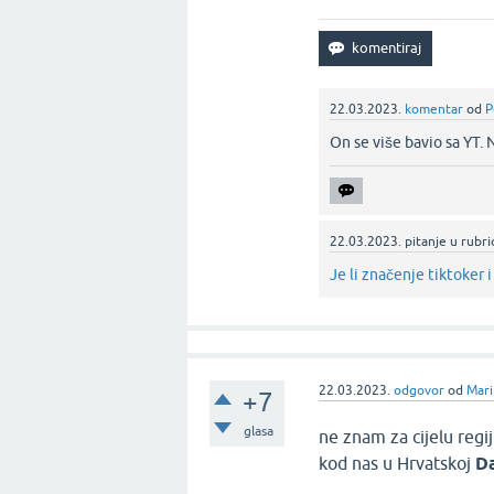
22.03.2023.
komentar
od
P
On se više bavio sa YT. 
22.03.2023.
pitanje
u rubri
Je li značenje tiktoker i
22.03.2023.
odgovor
od
Mari
+7
glasa
ne znam za cijelu regij
kod nas u Hrvatskoj
D