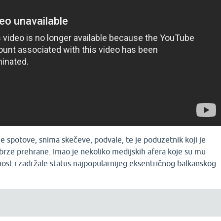
 spotove, snima skečeve, podvale, te je poduzetnik koji je
brze prehrane. Imao je nekoliko medijskih afera koje su mu
ost i zadržale status najpopularnijeg eksentričnog balkanskog