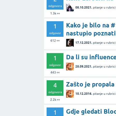
odgovora
08.10.2021.
pitanje
u rubric
1.3k
👀
Kako je bilo na 
1
nastupio poznati
odgovor
612
👀
17.12.2021.
pitanje
u rubric
Da li su influenc
1
odgovor
28.09.2021.
pitanje
u rubric
443
👀
Zašto je propala
4
odgovora
10.12.2016.
pitanje
u rubric
2.2k
👀
Gdje gledati Blo
1