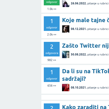
odgovor
26.06.2022.
pitanje
u rubric
1.0k
👀
Koje male tajne 
1
odgovor
08.12.2021.
pitanje
u rubric
2.0k
👀
Zašto Twitter nij
2
odgovora
30.08.2022.
pitanje
u rubric
982
👀
Da li su na TikT
1
sadržaji?
odgovor
656
👀
08.10.2021.
pitanje
u rubric
Kako zaraditi na
2