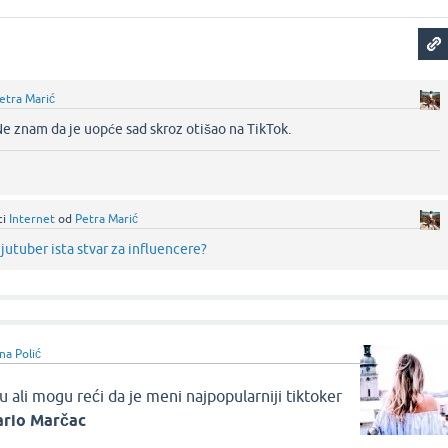
etra Marić
Ne znam da je uopće sad skroz otišao na TikTok.‌
ci
Internet
od
Petra Marić
 jutuber ista stvar za influencere?
na Polić
u ali mogu reći da je meni najpopularniji tiktoker
ario Marčac