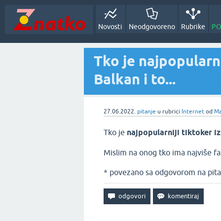
Novosti
Neodgovoreno
Rubrike
PO
Tko je najpopularni
Balkan i to...
27.06.2022.
pitanje
u rubrici
Internet
od
Ma
Tko je
najpopularniji tiktoker i
Mislim na onog tko ima najviše fano
* povezano sa odgovorom na pita