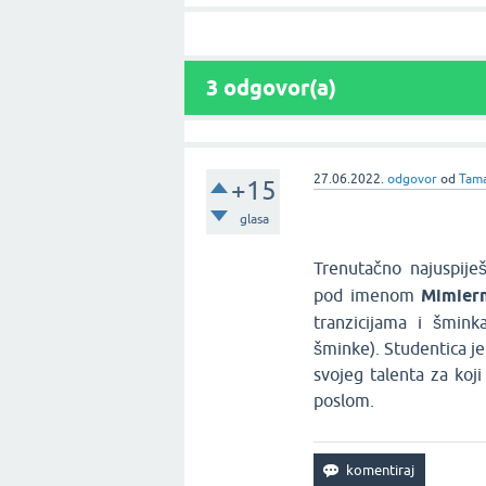
3
odgovor(a)
27.06.2022.
odgovor
od
Tam
+15
glasa
Trenutačno najuspiješ
pod imenom
Mimier
tranzicijama i šmink
šminke). Studentica j
svojeg talenta za koji
poslom.