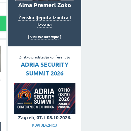
Alma Premerl Zoko
Ženska ljepota iznutra i
izvana
Vidi sve intervjue
[
]
Znatko predstavlja konferenciju
ADRIA SECURITY
SUMMIT 2026
a
u
u
m
Zagreb, 07. i 08.10.2026.
KUPI ULAZNICU