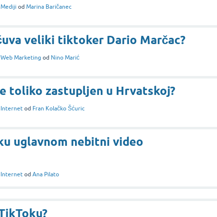
i
Mediji
od
Marina Baričanec
čuva veliki tiktoker Dario Marčac?
i
Web Marketing
od
Nino Marić
e toliko zastupljen u Hrvatskoj?
i
Internet
od
Fran Kolačko Šćuric
oku uglavnom nebitni video
i
Internet
od
Ana Pilato
 TikToku?