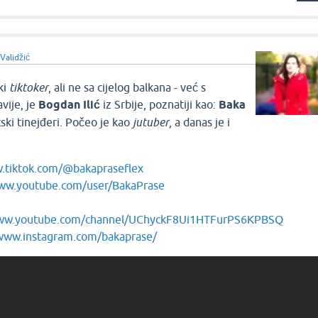
 Validžić
ki
tiktoker
, ali ne sa cijelog balkana - već s
vije, je
Bogdan Ilić
iz Srbije, poznatiji kao:
Baka
tski tinejđeri. Počeo je kao
jutuber
, a danas je i
w.tiktok.com/@bakapraseflex
www.youtube.com/user/BakaPrase
www.youtube.com/channel/UChyckF8Ui1HTFurPS6KPBSQ
/www.instagram.com/bakaprase/