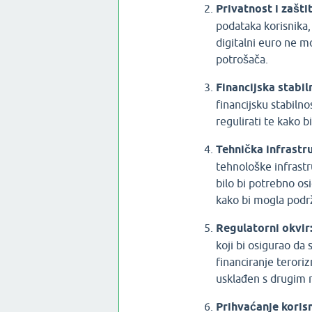
Privatnost i zašti
podataka korisnika, 
digitalni euro ne m
potrošača.
Financijska stabil
financijsku stabilno
regulirati te kako bi
Tehnička infrastr
tehnološke infrastr
bilo bi potrebno osi
kako bi mogla podrž
Regulatorni okvir
koji bi osigurao da 
financiranje terori
usklađen s drugim 
Prihvaćanje koris