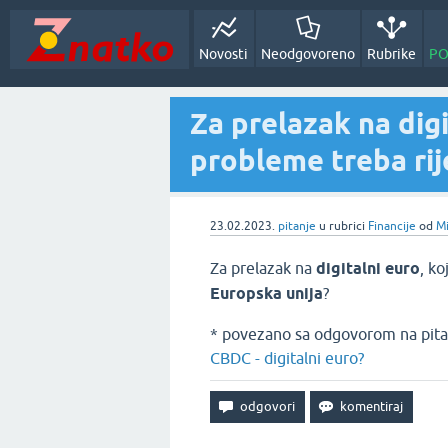
Novosti
Neodgovoreno
Rubrike
PO
Za prelazak na digi
probleme treba rij
23.02.2023.
pitanje
u rubrici
Financije
od
Mi
Za prelazak na
digitalni euro
, ko
Europska unija
?
* povezano sa odgovorom na pita
CBDC - digitalni euro?