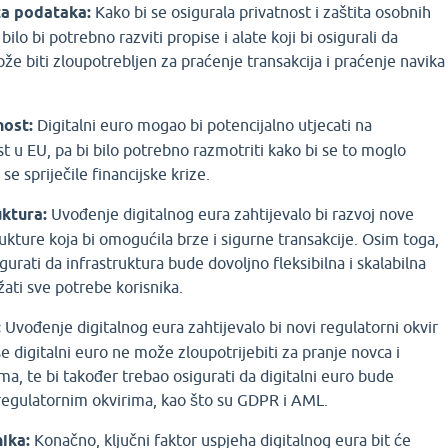
ta podataka:
Kako bi se osigurala privatnost i zaštita osobnih
bilo bi potrebno razviti propise i alate koji bi osigurali da
ože biti zloupotrebljen za praćenje transakcija i praćenje navika
nost:
Digitalni euro mogao bi potencijalno utjecati na
st u EU, pa bi bilo potrebno razmotriti kako bi se to moglo
 se spriječile financijske krize.
uktura:
Uvođenje digitalnog eura zahtijevalo bi razvoj nove
ukture koja bi omogućila brze i sigurne transakcije. Osim toga,
gurati da infrastruktura bude dovoljno fleksibilna i skalabilna
ati sve potrebe korisnika.
:
Uvođenje digitalnog eura zahtijevalo bi novi regulatorni okvir
se digitalni euro ne može zloupotrijebiti za pranje novca i
zma, te bi također trebao osigurati da digitalni euro bude
regulatornim okvirima, kao što su GDPR i AML.
nika:
Konačno, ključni faktor uspjeha digitalnog eura bit će