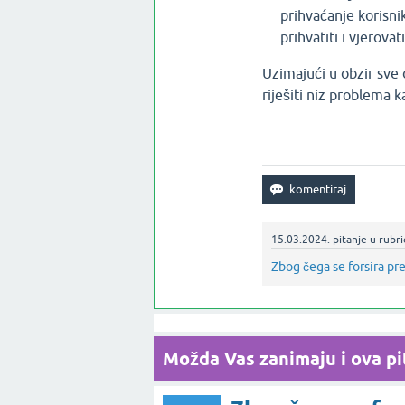
prihvaćanje korisnik
prihvatiti i vjerova
Uzimajući u obzir sve 
riješiti niz problema k
15.03.2024.
pitanje
u rubri
Zbog čega se forsira pre
Možda Vas zanimaju i ova pit