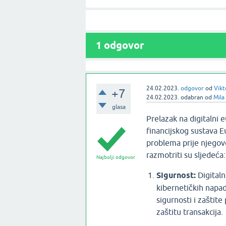
1
odgovor
24.02.2023.
odgovor
od
Vikt
+7
24.02.2023.
odabran
od
Mila
glasa
Prelazak na digitalni 
financijskog sustava Eu
problema prije njegovo
razmotriti su sljedeća:
Najbolji odgovor
Sigurnost:
Digitaln
kibernetičkih napad
sigurnosti i zaštite
zaštitu transakcija.