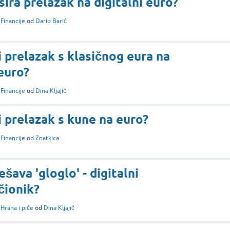
ira prelazak na digitalni euro?
i
Financije
od
Dario Barić
i prelazak s klasičnog eura na
 euro?
i
Financije
od
Dina Kljajić
i prelazak s kune na euro?
i
Financije
od
Znatkica
šava 'gloglo' - digitalni
čionik?
i
Hrana i piće
od
Dina Kljajić