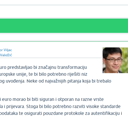
or Viljac
 Validžić
euro predstavljao bi značajnu transformaciju
ropske unije, te bi bilo potrebno riješiti niz
g uvođenja. Neke od najvažnijih pitanja koja bi trebalo
i euro morao bi biti siguran i otporan na razne vrste
a i prijevara. Stoga bi bilo potrebno razviti visoke standarde
 podataka te osigurati pouzdane protokole za autentifikaciju i