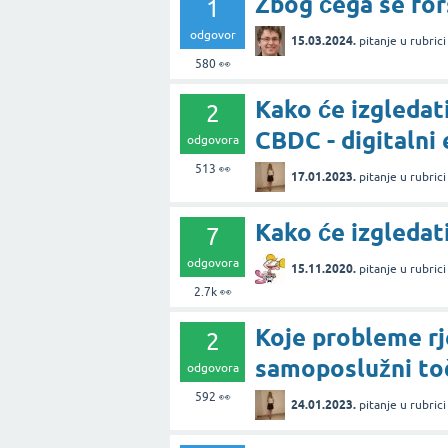
Zbog čega se fors
1
odgovor
15.03.2024.
pitanje
u rubric
580
👀
Kako će izgledat
2
CBDC - digitalni
odgovora
513
👀
17.01.2023.
pitanje
u rubric
Kako će izgledat
7
odgovora
15.11.2020.
pitanje
u rubric
2.7k
👀
Koje probleme rje
2
samoposlužni to
odgovora
592
👀
24.01.2023.
pitanje
u rubric