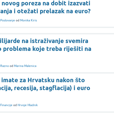
 novog poreza na dobit izazvati
anja i otežati prelazak na euro?
i
Poslovanje
od
Monika Kiris
lijarde na istraživanje svemira
 problema koje treba riješiti na
i
Razno
od
Marina Malenica
 imate za Hrvatsku nakon što
cija, recesija, stagflacija) i euro
i
Financije
od
Hrvoje Hladnik