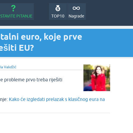
STAVITE PITANJE
TOP10
Nagrade
talni euro, koje prve
ešiti EU?
la Validžić
je probleme prvo treba riješiti
nje:
Kako će izgledati prelazak s klasičnog eura na