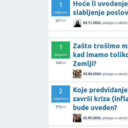
Hoće li uvođenje
1
slabljenje poslov
odgovor
621
👀
03.11.2022.
pitanje
u rubric
Zašto trošimo mi
1
kad imamo toliko
odgovor
Zemlji?
544
👀
20.06.2024.
pitanje
u rubric
Koje predviđanje
2
završi kriza (infla
odgovora
bude uveden?
976
👀
25.05.2022.
pitanje
u rubric