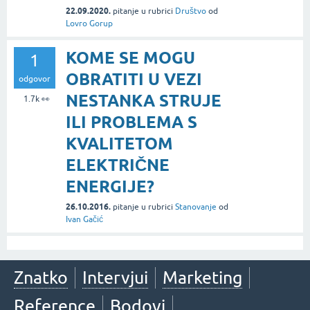
22.09.2020.
pitanje
u rubrici
Društvo
od
Lovro Gorup
KOME SE MOGU
1
OBRATITI U VEZI
odgovor
NESTANKA STRUJE
1.7k
👀
ILI PROBLEMA S
KVALITETOM
ELEKTRIČNE
ENERGIJE?
26.10.2016.
pitanje
u rubrici
Stanovanje
od
Ivan Gačić
Znatko
Intervjui
Marketing
Reference
Bodovi