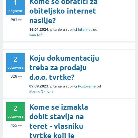
Kome se obratiti za
1
obiteljsko internet
odgovor
nasilje?
961
👀
16.01.2024.
pitanje
u rubrici
Internet
od
Ivan Ivić
Koju dokumentaciju
2
treba za prodaju
odgovora
d.o.o. tvrtke?
328
👀
09.09.2023.
pitanje
u rubrici
Poslovanje
od
Marko Delivuk
Kome se izmakla
2
dobit stavlja na
odgovora
teret - vlasniku
455
👀
tvrtke koji je