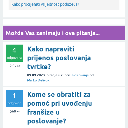
Kako procijeniti vrijednost poduzeća?
Možda Vas zanimaju i ova pitanja...
Kako napraviti
4
prijenos poslovanja
odgovora
tvrtke?
2.9k
👀
09.09.2023.
pitanje
u rubrici
Poslovanje
od
Marko Delivuk
Kome se obratiti za
1
pomoć pri uvođenju
odgovor
franšize u
560
👀
poslovanje?