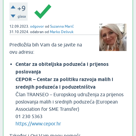
+9
glasa
12.09.2023.
odgovor
od
Suzanna Marić
31.10.2024.
odabran
od
Marko Delivuk
Predložila bih Vam da se javite na
ovu adresu:
Centar za obiteljska poduzeća i prijenos
poslovanja
CEPOR – Centar za politiku razvoja malih i
srednjih poduzeća i poduzetništva
Član TRANSEO – Europskog udruženja za prijenos
poslovanja malih i srednjih poduzeća (European
Association for SME Transfer)
01 230 5363
https://www.cepor.hr
Također i Ovi Vam mogu pomoći: