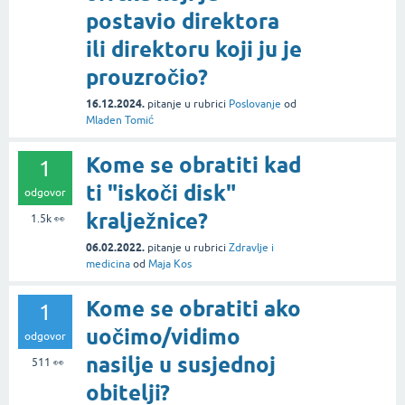
postavio direktora
ili direktoru koji ju je
prouzročio?
16.12.2024.
pitanje
u rubrici
Poslovanje
od
Mladen Tomić
Kome se obratiti kad
1
ti "iskoči disk"
odgovor
kralježnice?
1.5k
👀
06.02.2022.
pitanje
u rubrici
Zdravlje i
medicina
od
Maja Kos
Kome se obratiti ako
1
uočimo/vidimo
odgovor
nasilje u susjednoj
511
👀
obitelji?