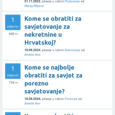
21.11.2022.
pitanje
u rubrici
Poslovanje
od
Marija Miljević
Kome se obratiti za
1
savjetovanje za
odgovor
nekretnine u
640
👀
Hrvatskoj?
10.09.2024.
pitanje
u rubrici
Stanovanje
od
Amelie Ami
Kome se najbolje
1
obratiti za savjet za
odgovor
porezno
756
👀
savjetovanje?
10.09.2024.
pitanje
u rubrici
Financije
od
Amelie Ami