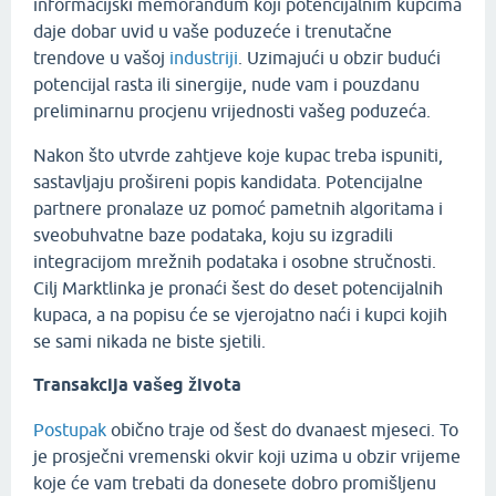
informacijski memorandum koji potencijalnim kupcima
daje dobar uvid u vaše poduzeće i trenutačne
trendove u vašoj
industriji
. Uzimajući u obzir budući
potencijal rasta ili sinergije, nude vam i pouzdanu
preliminarnu procjenu vrijednosti vašeg poduzeća.
Nakon što utvrde zahtjeve koje kupac treba ispuniti,
sastavljaju prošireni popis kandidata. Potencijalne
partnere pronalaze uz pomoć pametnih algoritama i
sveobuhvatne baze podataka, koju su izgradili
integracijom mrežnih podataka i osobne stručnosti.
Cilj Marktlinka je pronaći šest do deset potencijalnih
kupaca, a na popisu će se vjerojatno naći i kupci kojih
se sami nikada ne biste sjetili.
Transakcija vašeg života
Postupak
obično traje od šest do dvanaest mjeseci. To
je prosječni vremenski okvir koji uzima u obzir vrijeme
koje će vam trebati da donesete dobro promišljenu