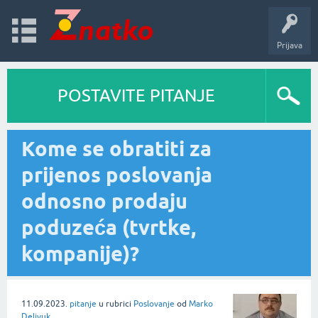
Prijava
POSTAVITE PITANJE
Kome se obratiti za
prijenos poslovanja
odnosno prodaju
poduzeća (tvrtke,
kompanije)?
11.09.2023.
pitanje
u rubrici
Poslovanje
od
Marko
Delivuk