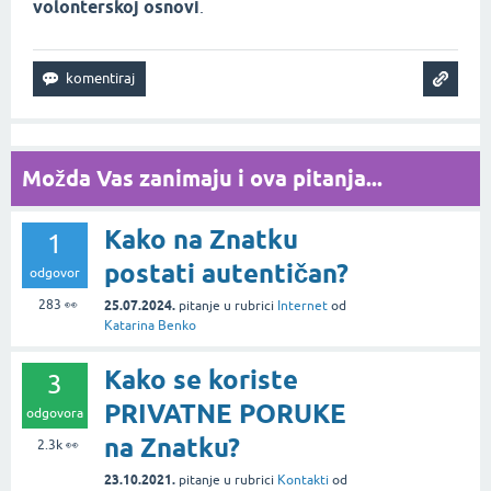
volonterskoj osnovi
.
Možda Vas zanimaju i ova pitanja...
Kako na Znatku
1
postati autentičan?
odgovor
283
👀
25.07.2024.
pitanje
u rubrici
Internet
od
Katarina Benko
Kako se koriste
3
PRIVATNE PORUKE
odgovora
na Znatku?
2.3k
👀
23.10.2021.
pitanje
u rubrici
Kontakti
od