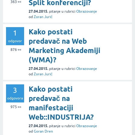
Split konferenciji?
363
👀
27.04.2015.
pitanje
u rubrici
Obrazovanje
od
Zoran Jurić
Kako postati
1
predavač na Web
odgovor
Marketing Akademiji
876
👀
(WMA)?
27.04.2015.
pitanje
u rubrici
Obrazovanje
od
Zoran Jurić
Kako postati
3
predavač na
odgovora
manifestaciji
975
👀
Web::INDUSTRIJA?
27.04.2015.
pitanje
u rubrici
Obrazovanje
od
Goran Dren