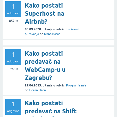
Kako postati
1
Superhost na
odgovor
Airbnb?
857
👀
03.09.2020.
pitanje
u rubrici
Turizam i
putovanja
od
Ivana Basar
Kako postati
1
predavač na
odgovor
WebCamp-u u
790
👀
Zagrebu?
27.04.2015.
pitanje
u rubrici
Programiranje
od
Goran Dren
Kako postati
1
predavač na Shift
odgovor