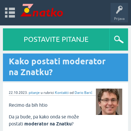
Prijava
POSTAVITE PITANJE
Kako postati moderator
na Znatku?
22.10.2023.
pitanje
u rubrici
Kontakti
od
Dario Barić
Recimo da bih htio
Da ja bude, pa kako onda se može
postati
moderator na Znatku
?