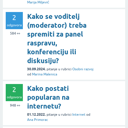
Marija Miljević
Kako se voditelj
2
(moderator) treba
odgovora
spremiti za panel
584
👀
raspravu,
konferenciju ili
diskusiju?
30.09.2024.
pitanje
u rubrici
Osobni razvoj
od
Marina Malenica
Kako postati
2
popularan na
odgovora
internetu?
948
👀
01.12.2022.
pitanje
u rubrici
Internet
od
Ana Primorac