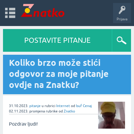
Prijava
POSTAVITE PITANJE
Koliko brzo može stići
odgovor za moje pitanje
ovdje na Znatku?
31.10.2023.
pitanje
u rubrici
Internet
od
Isuf Cenaj
02.11.2023.
promjena rubrike
od
Znatko
Pozdrav ljudi!