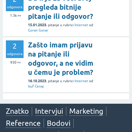
pregleda bitnije
odgovora
pitanje ili odgovor?
1.3k
👀
15.01.2023.
pitanje
u rubrici
Internet
od
Goran Gonar
Zašto imam prijavu
2
na pitanje ili
odgovora
odgovor, a ne vidim
930
👀
u čemu je problem?
16.10.2023.
pitanje
u rubrici
Internet
od
Isuf Cenaj
Znatko
Intervjui
Marketing
Reference
Bodovi