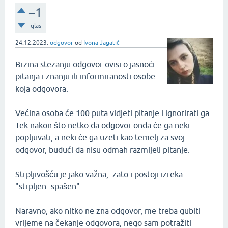
–1
glas
24.12.2023.
odgovor
od
Ivona Jagatić
Brzina stezanju odgovor ovisi o jasnoći
pitanja i znanju ili informiranosti osobe
koja odgovora.
Većina osoba će 100 puta vidjeti pitanje i ignorirati ga.
Tek nakon što netko da odgovor onda će ga neki
popljuvati, a neki će ga uzeti kao temelj za svoj
odgovor, budući da nisu odmah razmijeli pitanje.
Strpljivošću je jako važna, zato i postoji izreka
"strpljen=spašen".
Naravno, ako nitko ne zna odgovor, me treba gubiti
vrijeme na čekanje odgovora, nego sam potražiti