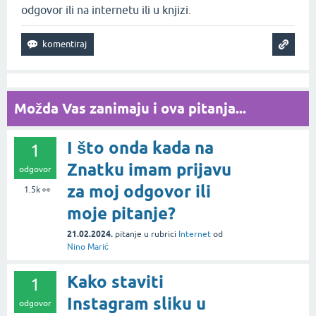
odgovor ili na internetu ili u knjizi.
Možda Vas zanimaju i ova pitanja...
I što onda kada na
1
Znatku imam prijavu
odgovor
za moj odgovor ili
1.5k
👀
moje pitanje?
21.02.2024.
pitanje
u rubrici
Internet
od
Nino Marić
Kako staviti
1
Instagram sliku u
odgovor