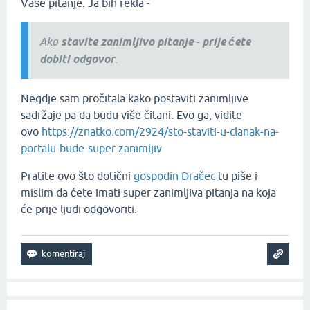
Vaše pitanje. Ja bih rekla -
Ako
stavite zanimljivo pitanje
-
prije ćete
dobiti odgovor
.
Negdje sam pročitala kako postaviti zanimljive
sadržaje pa da budu više čitani. Evo ga, vidite
ovo
https://znatko.com/2924/sto-staviti-u-clanak-na-
portalu-bude-super-zanimljiv
Pratite ovo što dotični
gospodin Dračec
tu piše i
mislim da ćete imati super zanimljiva pitanja na koja
će prije ljudi odgovoriti.