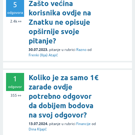
Zašto većina
5
korisnika ovdje na
odgovora
Znatku ne opisuje
2.4k
👀
opširnije svoje
pitanje?
30.07.2023.
pitanje
u rubrici
Razno
od
Frenki (Ilija) Atajić
Koliko je za samo 1€
1
zarade ovdje
odgovor
potrebno odgovor
355
👀
da dobijem bodova
na svoj odgovor?
13.07.2024.
pitanje
u rubrici
Financije
od
Dina Kljajić