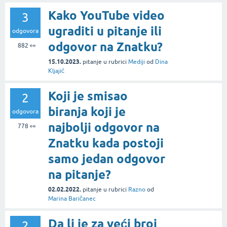
Kako YouTube video
3
ugraditi u pitanje ili
odgovora
odgovor na Znatku?
882
👀
15.10.2023.
pitanje
u rubrici
Mediji
od
Dina
Kljajić
Koji je smisao
2
biranja koji je
odgovora
najbolji odgovor na
778
👀
Znatku kada postoji
samo jedan odgovor
na pitanje?
02.02.2022.
pitanje
u rubrici
Razno
od
Marina Baričanec
Da li je za veći broj
2