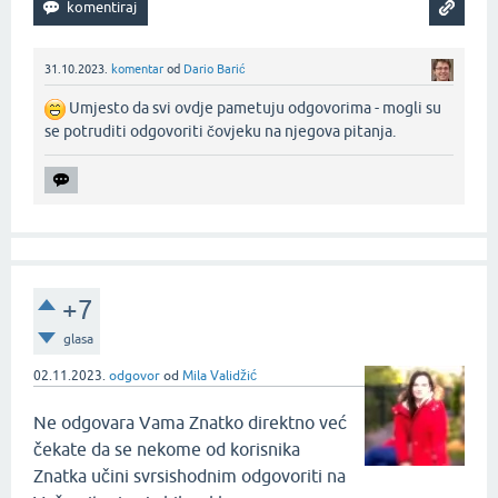
31.10.2023.
komentar
od
Dario Barić
Umjesto da svi ovdje pametuju odgovorima - mogli su
se potruditi odgovoriti čovjeku na njegova pitanja.‌
+7
glasa
02.11.2023.
odgovor
od
Mila Validžić
Ne odgovara Vama Znatko direktno već
čekate da se nekome od korisnika
Znatka učini svrsishodnim odgovoriti na