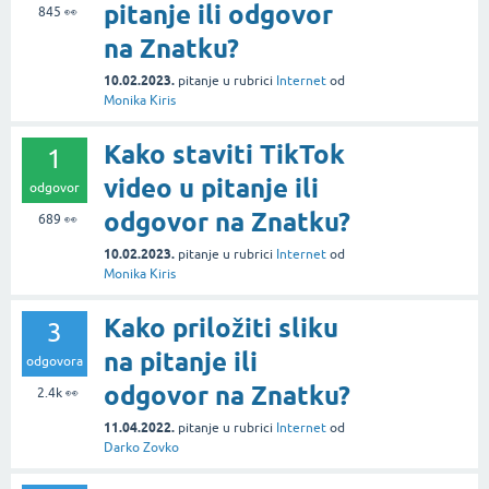
pitanje ili odgovor
845
👀
na Znatku?
10.02.2023.
pitanje
u rubrici
Internet
od
Monika Kiris
Kako staviti TikTok
1
video u pitanje ili
odgovor
odgovor na Znatku?
689
👀
10.02.2023.
pitanje
u rubrici
Internet
od
Monika Kiris
Kako priložiti sliku
3
na pitanje ili
odgovora
odgovor na Znatku?
2.4k
👀
11.04.2022.
pitanje
u rubrici
Internet
od
Darko Zovko