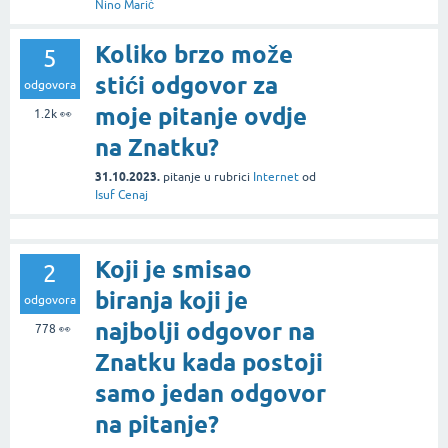
Nino Marić
Koliko brzo može
5
stići odgovor za
odgovora
moje pitanje ovdje
1.2k
👀
na Znatku?
31.10.2023.
pitanje
u rubrici
Internet
od
Isuf Cenaj
Koji je smisao
2
biranja koji je
odgovora
najbolji odgovor na
778
👀
Znatku kada postoji
samo jedan odgovor
na pitanje?