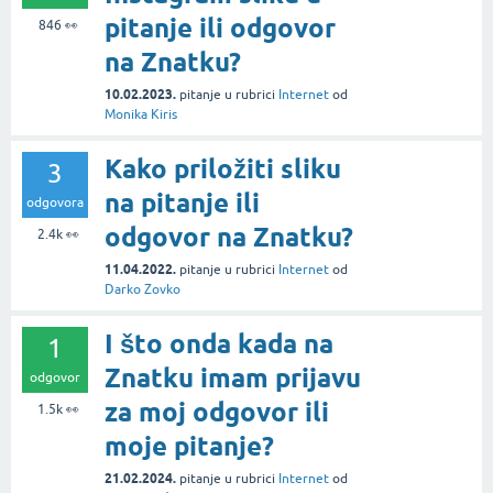
pitanje ili odgovor
846
👀
na Znatku?
10.02.2023.
pitanje
u rubrici
Internet
od
Monika Kiris
Kako priložiti sliku
3
na pitanje ili
odgovora
odgovor na Znatku?
2.4k
👀
11.04.2022.
pitanje
u rubrici
Internet
od
Darko Zovko
I što onda kada na
1
Znatku imam prijavu
odgovor
za moj odgovor ili
1.5k
👀
moje pitanje?
21.02.2024.
pitanje
u rubrici
Internet
od