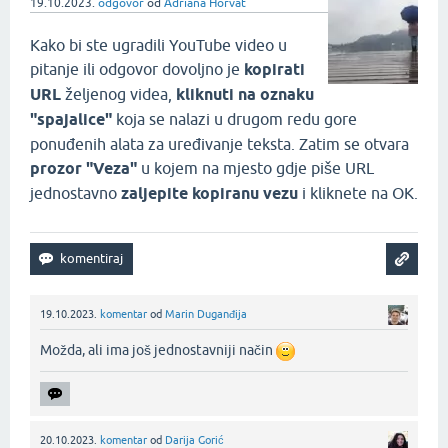
19.10.2023.
odgovor
od
Adriana Horvat
Kako bi ste ugradili YouTube video u
pitanje ili odgovor dovoljno je
kopirati
URL
željenog videa,
kliknuti na oznaku
"spajalice"
koja se nalazi u drugom redu gore
ponuđenih alata za uređivanje teksta. Zatim se otvara
prozor "Veza"
u kojem na mjesto gdje piše URL
jednostavno
zaljepite kopiranu vezu
i kliknete na OK.
19.10.2023.
komentar
od
Marin Duganđija
Možda, ali ima još jednostavniji način
20.10.2023.
komentar
od
Darija Gorić