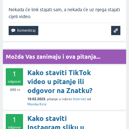
Nekada će link stajati sam, a nekada će uz njega stajati
cijeli video.
Možda Vas zanimaju i ova pitanja...
Kako staviti TikTok
1
video u pitanje ili
odgovor
odgovor na Znatku?
690
👀
10.02.2023.
pitanje
u rubrici
Internet
od
Monika Kiris
Kako staviti
1
Instagram sliku u
odgovor