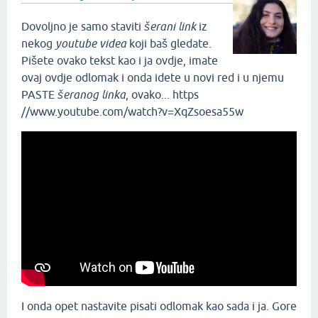
Dovoljno je samo staviti
šerani link
iz
nekog
youtube videa
koji baš gledate.
Pišete ovako tekst kao i ja ovdje, imate
ovaj ovdje odlomak i onda idete u novi red i u njemu
PASTE
šeranog linka
, ovako... https
//www.youtube.com/watch?v=XqZsoesa55w
I onda opet nastavite pisati odlomak kao sada i ja. Gore