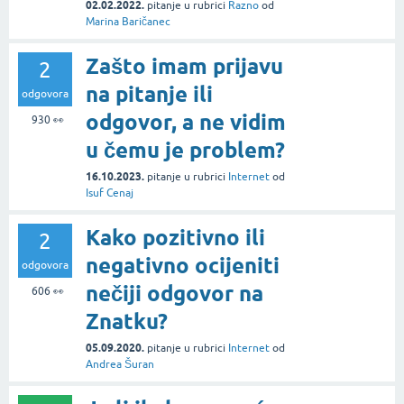
02.02.2022.
pitanje
u rubrici
Razno
od
Marina Baričanec
Zašto imam prijavu
2
na pitanje ili
odgovora
odgovor, a ne vidim
930
👀
u čemu je problem?
16.10.2023.
pitanje
u rubrici
Internet
od
Isuf Cenaj
Kako pozitivno ili
2
negativno ocijeniti
odgovora
nečiji odgovor na
606
👀
Znatku?
05.09.2020.
pitanje
u rubrici
Internet
od
Andrea Šuran