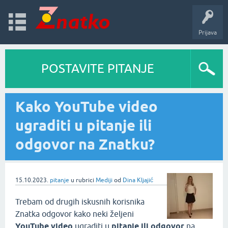
Prijava
POSTAVITE PITANJE
Kako YouTube video
ugraditi u pitanje ili
odgovor na Znatku?
15.10.2023.
pitanje
u rubrici
Mediji
od
Dina Kljajić
Trebam od drugih iskusnih korisnika
Znatka odgovor kako neki željeni
YouTube video
ugraditi u
pitanje ili odgovor
na