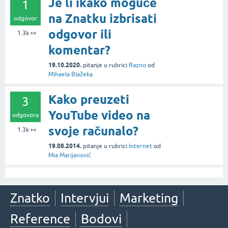
Je li ikako moguće
1
na Znatku izbrisati
odgovor
odgovor ili
1.3k
👀
komentar?
19.10.2020.
pitanje
u rubrici
Razno
od
Mihaela Blažeka
Kako preuzeti
3
YouTube video na
odgovora
svoje računalo?
1.3k
👀
19.08.2014.
pitanje
u rubrici
Internet
od
Mia Marijanović
Znatko
Intervjui
Marketing
Reference
Bodovi