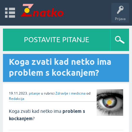
Prijava
POSTAVITE PITANJE
Koga zvati kad netko ima
problem s kockanjem?
19.11.2023.
pitanje
u rubrici
Zdravlje i medicina
od
Redakcija
Koga zvati kad netko ima
problem s
kockanjem
?