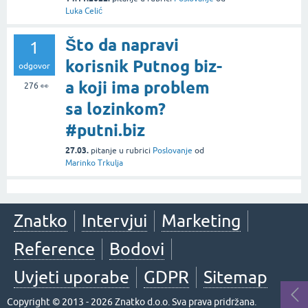
Luka Celić
Što da napravi
1
korisnik Putnog biz-
odgovor
a koji ima problem
276
👀
sa lozinkom?
#putni.biz
27.03.
pitanje
u rubrici
Poslovanje
od
Marinko Trkulja
Znatko
Intervjui
Marketing
Reference
Bodovi
Uvjeti uporabe
GDPR
Sitemap
Copyright © 2013 - 2026 Znatko d.o.o. Sva prava pridržana.