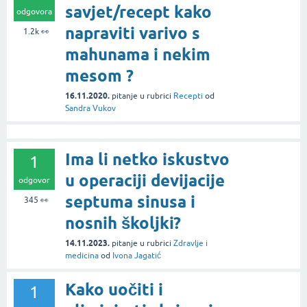
savjet/recept kako
odgovora
napraviti varivo s
1.2k
👀
mahunama i nekim
mesom ?
16.11.2020.
pitanje
u rubrici
Recepti
od
Sandra Vukov
Ima li netko iskustvo
1
u operaciji devijacije
odgovor
septuma sinusa i
345
👀
nosnih školjki?
14.11.2023.
pitanje
u rubrici
Zdravlje i
medicina
od
Ivona Jagatić
Kako uočiti i
1