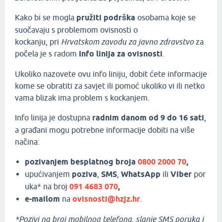
Kako bi se mogla
pružiti
podrška
osobama koje se
suočavaju s problemom ovisnosti o
kockanju, pri
Hrvatskom
zavodu
za
javno
zdravstvo
za
počela je s radom
Info
linija
za
ovisnosti
.
Ukoliko nazovete ovu info liniju, dobit ćete informacije
kome se obratiti za savjet ili pomoć ukoliko vi ili netko
vama blizak ima problem s kockanjem.
Info linija je dostupna
radnim
danom
od
9
do
16
sati
,
a građani mogu potrebne informacije dobiti na više
načina:
pozivanjem
besplatnog
broja
0800
2000
70
,
upućivanjem
poziva
,
SMS
,
WhatsApp
ili
Viber
por
uka* na broj
091
4683
070
,
e-mailom
na
ovisnosti@
hzjz.hr
.
*Pozivi na broj mobilnog telefona, slanje SMS poruka i