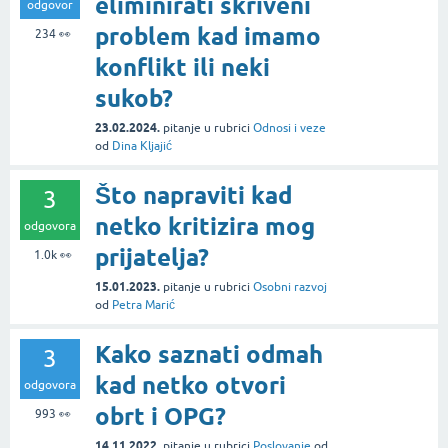
eliminirati skriveni
odgovor
problem kad imamo
234
👀
konflikt ili neki
sukob?
23.02.2024.
pitanje
u rubrici
Odnosi i veze
od
Dina Kljajić
Što napraviti kad
3
netko kritizira mog
odgovora
prijatelja?
1.0k
👀
15.01.2023.
pitanje
u rubrici
Osobni razvoj
od
Petra Marić
Kako saznati odmah
3
kad netko otvori
odgovora
obrt i OPG?
993
👀
14.11.2022.
pitanje
u rubrici
Poslovanje
od