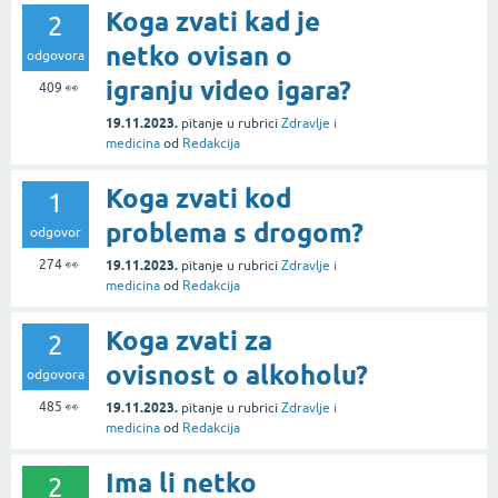
Koga zvati kad je
2
netko ovisan o
odgovora
igranju video igara?
409
👀
19.11.2023.
pitanje
u rubrici
Zdravlje i
medicina
od
Redakcija
Koga zvati kod
1
problema s drogom?
odgovor
274
👀
19.11.2023.
pitanje
u rubrici
Zdravlje i
medicina
od
Redakcija
Koga zvati za
2
ovisnost o alkoholu?
odgovora
485
👀
19.11.2023.
pitanje
u rubrici
Zdravlje i
medicina
od
Redakcija
Ima li netko
2