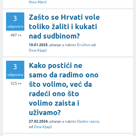
Nino Marić
Zašto se Hrvati vole
3
toliko žaliti i kukati
odgovora
nad sudbinom?
497
👀
18.01.2023.
pitanje
u rubrici
Društvo
od
Dina Kljajić
Kako postići ne
3
samo da radimo ono
odgovora
što volimo, već da
525
👀
radeći ono što
volimo zaista i
uživamo?
27.02.2024.
pitanje
u rubrici
Osobni razvoj
od
Dina Kljajić