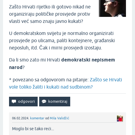
Zašto Hrvati rijetko ili gotovo nikad ne
organiziraju političke prosvjede protiv
vlasti već samo znaju javno kukati?
U demokratskom svijetu je normalno organizirati
prosvjede po ulicama, paliti kontejnere, građanski
neposluh, itd. Čak i mirni prosvjedi izostaju.
Da li smo zato mi Hrvati
demokratski nepismem
narod
?
* povezano sa odgovorom na pitanje:
Zašto se Hrvati
vole toliko žaliti i kukati nad sudbinom?
06.02.2024.
komentar
od
Mila Validžić
Moglo bi se tako reći...‌