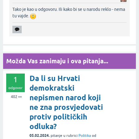
Tako je kao u odgovoru. Ili kako bi se u narodu reklo - nema
tu vajde.
Možda Vas zanimaju i ova pitanja...
Da li su Hrvati
1
demokratski
odgovor
nepismen narod koji
402
👀
ne zna prosvjedovati
protiv političkih
odluka?
05.02.2024.
pitanje
u rubrici
Politika
od