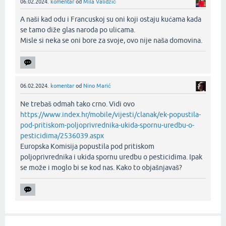
06.02.2024.
komentar
od
Mila Validžić
A naši kad odu i Francuskoj su oni koji ostaju kućama kada
se tamo diže glas naroda po ulicama.
Misle si neka se oni bore za svoje, ovo nije naša domovina.‌
06.02.2024.
komentar
od
Nino Marić
Ne trebaš odmah tako crno. Vidi ovo
https://www.index.hr/mobile/vijesti/clanak/ek-popustila-
pod-pritiskom-poljoprivrednika-ukida-spornu-uredbu-o-
pesticidima/2536039.aspx
Europska Komisija popustila pod pritiskom
poljoprivrednika i ukida spornu uredbu o pesticidima. Ipak
se može i moglo bi se kod nas. Kako to objašnjavaš?‌