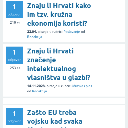
Znaju li Hrvati kako
1
im tzv. kružna
odgovor
ekonomija koristi?
210
👀
22.04.
pitanje
u rubrici
Poslovanje
od
Redakcija
Znaju li Hrvati
1
značenje
odgovor
intelektualnog
253
👀
vlasništva u glazbi?
14.11.2023.
pitanje
u rubrici
Muzika i ples
od
Redakcija
Zašto EU treba
1
vojsku kad svaka
odgovor