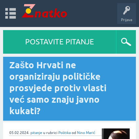
Prijava
POSTAVITE PITANJE
Zašto Hrvati ne
organiziraju političke
prosvjede protiv vlasti
već samo znaju javno
kukati?
05.02.2024.
pitanje
u rubrici
Politika
od
Nino Marić