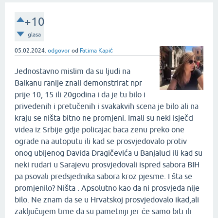
+10
glasa
05.02.2024.
odgovor
od
Fatima Kapić
Jednostavno mislim da su ljudi na
Balkanu ranije znali demonstrirat npr
prije 10, 15 ili 20godina i da je tu bilo i
privedenih i pretučenih i svakakvih scena je bilo ali na
kraju se ništa bitno ne promjeni. Imali su neki isječci
videa iz Srbije gdje policajac baca zenu preko one
ograde na autoputu ili kad se prosvjedovalo protiv
onog ubijenog Davida Dragičevića u Banjaluci ili kad su
neki rudari u Sarajevu prosvjedovali ispred sabora BIH
pa psovali predsjednika sabora kroz pjesme. I šta se
promjenilo? Ništa . Apsolutno kao da ni prosvjeda nije
bilo. Ne znam da se u Hrvatskoj prosvjedovalo ikad,ali
zaključujem time da su pametniji jer će samo biti ili