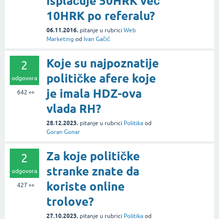
isplaćuje 50HRK već
10HRK po referalu?
06.11.2016.
pitanje
u rubrici
Web
Marketing
od
Ivan Gačić
Koje su najpoznatije
2
političke afere koje
odgovora
je imala HDZ-ova
642
👀
vlada RH?
28.12.2023.
pitanje
u rubrici
Politika
od
Goran Gonar
Za koje političke
2
stranke znate da
odgovora
koriste online
427
👀
trolove?
27.10.2023.
pitanje
u rubrici
Politika
od