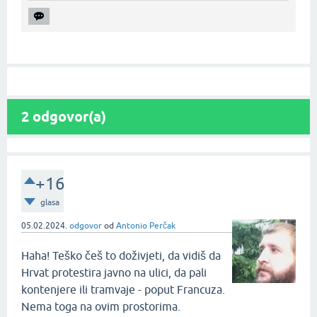
2
odgovor(a)
+16
glasa
05.02.2024.
odgovor
od
Antonio Perčak
Haha! Teško češ to doživjeti, da vidiš da
Hrvat protestira javno na ulici, da pali
kontenjere ili tramvaje - poput Francuza.
Nema toga na ovim prostorima.