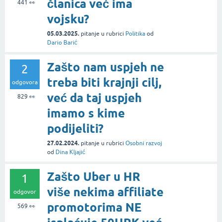
članica već ima
441
👀
vojsku?
05.03.2025.
pitanje
u rubrici
Politika
od
Dario Barić
Zašto nam uspjeh ne
2
treba biti krajnji cilj,
odgovora
već da taj uspjeh
829
👀
imamo s kime
podijeliti?
27.02.2024.
pitanje
u rubrici
Osobni razvoj
od
Dina Kljajić
Zašto Uber u HR
1
više nekima affiliate
odgovor
promotorima NE
569
👀