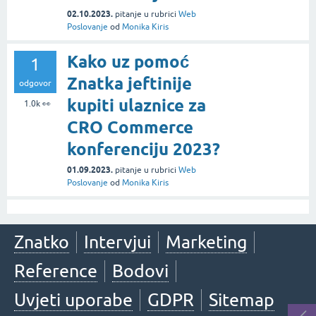
02.10.2023.
pitanje
u rubrici
Web
Poslovanje
od
Monika Kiris
Kako uz pomoć
1
Znatka jeftinije
odgovor
kupiti ulaznice za
1.0k
👀
CRO Commerce
konferenciju 2023?
01.09.2023.
pitanje
u rubrici
Web
Poslovanje
od
Monika Kiris
Znatko
Intervjui
Marketing
Reference
Bodovi
Uvjeti uporabe
GDPR
Sitemap