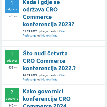
Kada i gdje se
1
održava CRO
odgovor
Commerce
573
👀
konferencija 2023?
01.09.2023.
pitanje
u rubrici
Web
Poslovanje
od
Monika Kiris
Što nudi četvrta
1
CRO Commerce
odgovor
konferencija 2022.?
452
👀
16.09.2022.
pitanje
u rubrici
Web
Poslovanje
od
Monika Kiris
Kako govornici
2
konferencije CRO
odgovora
Commerce 2024.
840
👀