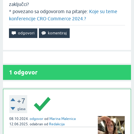
zaključci?
* povezano sa odgovorom na pitanje:
Koje su teme
konferencije CRO Commerce 2024.?
1
odgovor
+7
glasa
08.10.2024.
odgovor
od
Marina Malenica
12.06.2025.
odabran
od
Redakcija