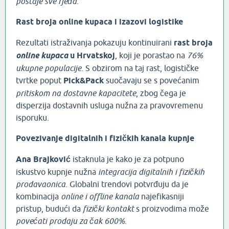
postaje sve rjeđa
.
Rast broja online kupaca i izazovi logistike
Rezultati istraživanja pokazuju kontinuirani
rast broja
online kupaca
u Hrvatskoj
, koji je porastao na
76%
ukupne populacije
. S obzirom na taj rast, logističke
tvrtke poput
Pick&Pack
suočavaju se s povećanim
pritiskom na dostavne kapacitete
, zbog čega je
disperzija dostavnih usluga nužna za pravovremenu
isporuku.
Povezivanje digitalnih i fizičkih kanala kupnje
Ana Brajković
istaknula je kako je za potpuno
iskustvo kupnje nužna
integracija digitalnih i fizičkih
prodavaonica
. Globalni trendovi potvrđuju da je
kombinacija
online i offline kanala
najefikasniji
pristup, budući da
fizički kontakt
s proizvodima može
povećati prodaju za čak 600%
.