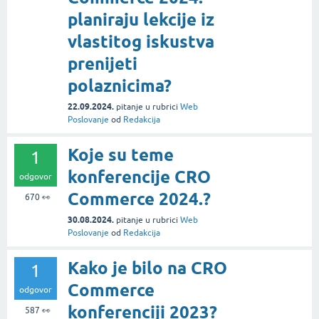
planiraju lekcije iz
vlastitog iskustva
prenijeti
polaznicima?
22.09.2024.
pitanje
u rubrici
Web
Poslovanje
od
Redakcija
Koje su teme
1
konferencije CRO
odgovor
Commerce 2024.?
670
👀
30.08.2024.
pitanje
u rubrici
Web
Poslovanje
od
Redakcija
Kako je bilo na CRO
1
Commerce
odgovor
konferenciji 2023?
587
👀