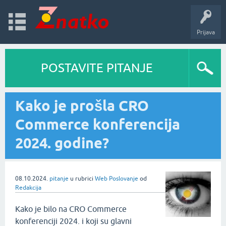
Prijava
POSTAVITE PITANJE
Kako je prošla CRO
Commerce konferencija
2024. godine?
08.10.2024.
pitanje
u rubrici
Web Poslovanje
od
Redakcija
Kako je bilo na CRO Commerce
konferenciji 2024. i koji su glavni