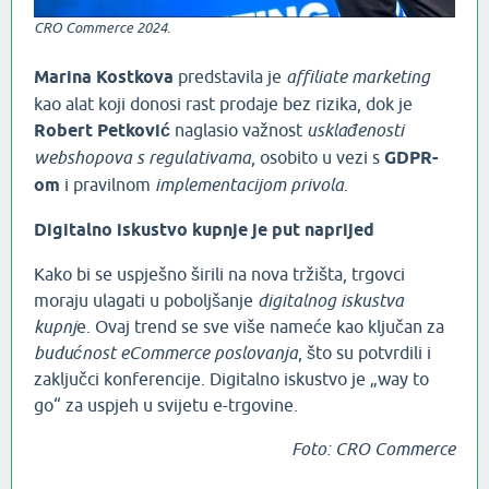
CRO Commerce 2024.
Marina Kostkova
predstavila je
affiliate marketing
kao alat koji donosi rast prodaje bez rizika, dok je
Robert Petković
naglasio važnost
usklađenosti
webshopova s regulativama
, osobito u vezi s
GDPR-
om
i pravilnom
implementacijom privola
.
Digitalno iskustvo kupnje je put naprijed
Kako bi se uspješno širili na nova tržišta, trgovci
moraju ulagati u poboljšanje
digitalnog iskustva
kupnj
e. Ovaj trend se sve više nameće kao ključan za
budućnost eCommerce poslovanja
, što su potvrdili i
zaključci konferencije. Digitalno iskustvo je „way to
go“ za uspjeh u svijetu e-trgovine.
Foto: CRO Commerce