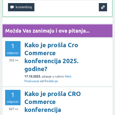
Možda Vas zanimaju i ova pitanja...
Kako je prošla Cro
1
Commerce
odgovor
konferencija 2025.
352
👀
godine?
17.10.2025.
pitanje
u rubrici
Web
Poslovanje
od
Redakcija
Kako je prošla CRO
1
Commerce
odgovor
konferencija
927
👀