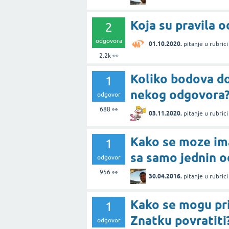
Koja su pravila 
2
odgovora
01.10.2020.
pitanje
u rubric
2.2k
👀
Koliko bodova dob
1
nekog odgovora
odgovor
688
👀
03.11.2020.
pitanje
u rubric
Kako se moze im
1
sa samo jednin 
odgovor
956
👀
30.04.2016.
pitanje
u rubric
Kako se mogu pr
1
Znatku povratiti
odgovor