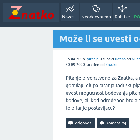
Novosti
Neodgovoreno
Rubrike
PO
Može li se uvesti o
15.04.2016.
pitanje
u rubrici
Razno
od
Kuzm
30.09.2020.
uređen
od
Znatko
Pitanje prvenstveno za Znatka, a 
gomilaju glupa pitanja radi skuplj
uvest mogucnost bodovanja pitanja.
bodove, ali kod odredenog broja n
to pitanje postavljacu?