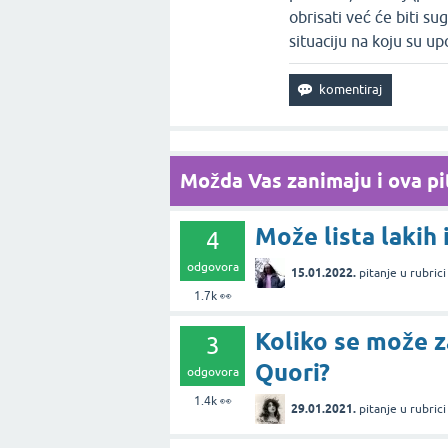
obrisati već će biti s
situaciju na koju su up
Možda Vas zanimaju i ova pit
Može lista lakih 
4
odgovora
15.01.2022.
pitanje
u rubric
1.7k
👀
Koliko se može z
3
Quori?
odgovora
1.4k
👀
29.01.2021.
pitanje
u rubric