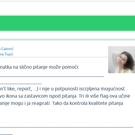
 Galonić
a Topić
atka na slično pitanje može pomoći:
____________________________________________
__________________
n't like, report, ...) i nije u potpunosti iscrpljena mogućnost
ovo ikona sa zastavicom ispod pitanja. Tri ili više flag-ova učine
ranije mogu i ja reagirati. Tako da kontrola kvalitete pitanja
________________________________________________________
______