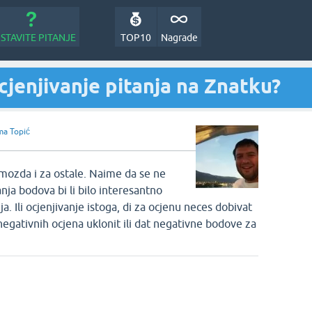
STAVITE PITANJE
TOP10
Nagrade
cjenjivanje pitanja na Znatku?
a Topić
mozda i za ostale. Naime da se ne
anja bodova bi li bilo interesantno
 Ili ocjenjivanje istoga, di za ocjenu neces dobivat
egativnih ocjena uklonit ili dat negativne bodove za