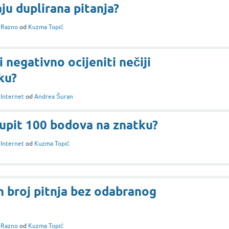
ju duplirana pitanja?
i
Razno
od
Kuzma Topić
i negativno ocijeniti nečiji
ku?
i
Internet
od
Andrea Šuran
upit 100 bodova na znatku?
i
Internet
od
Kuzma Topić
 broj pitnja bez odabranog
i
Razno
od
Kuzma Topić