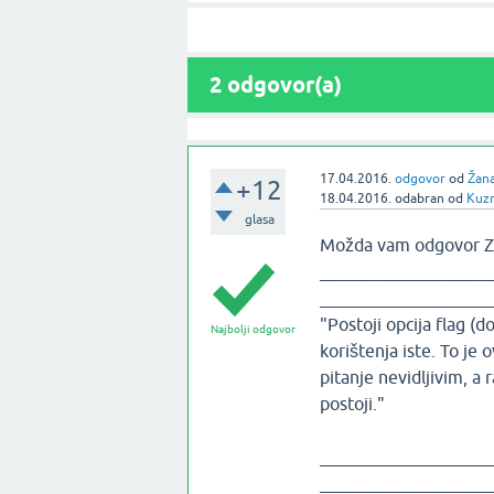
2
odgovor(a)
17.04.2016.
odgovor
od
Žana
+12
18.04.2016.
odabran
od
Kuzm
glasa
Možda vam odgovor Zn
___________________
___________________
"Postoji opcija flag (do
Najbolji odgovor
korištenja iste. To je 
pitanje nevidljivim, a 
postoji."
___________________
___________________