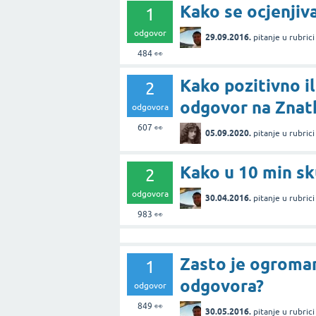
Kako se ocjenjiva
1
odgovor
29.09.2016.
pitanje
u rubric
484
👀
Kako pozitivno il
2
odgovor na Znat
odgovora
607
👀
05.09.2020.
pitanje
u rubric
Kako u 10 min sk
2
odgovora
30.04.2016.
pitanje
u rubric
983
👀
Zasto je ogroman
1
odgovora?
odgovor
849
👀
30.05.2016.
pitanje
u rubric