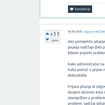
30.09.2020.
odgovor
od
Zna
+11
glasa
Ako primijetite pitanje
pisanja sadržaja (bilo
klikom prijaviti probl
Kako administrator na 
Vaša pomoć u prijavi n
dobrodošla.
Prijava pitanja ili od
donjem desnom kutu isp
obaviješten o problemu
problem, sadržaj (pitan