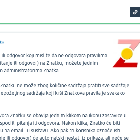
tko
 ili odgovor koji mislite da ne odgovara pravilima
 pitanje ili odgovor) na Znatku, možete jednim
em administratorima Znatka.
Znatku ne može zbog količine sadržaja pratiti sve sadržaje,
epoželjnog sadržaja koji krši Znatkova pravila je svakako
govora Znatku se obavlja jednim klikom na ikonu zastavice u
od ili pitanja ili odgovora. Nakon klika, Znatko će biti
 na email i u sustavu. Ako pak tri korisnika označe isti
je ili odgovor) će automatski nestati iz prikaza, ali neće se