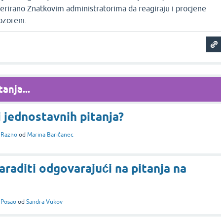
ugerirano Znatkovim administratorima da reagiraju i procjene
ozoreni.
anja...
i jednostavnih pitanja?
i
Razno
od
Marina Baričanec
araditi odgovarajući na pitanja na
i
Posao
od
Sandra Vukov