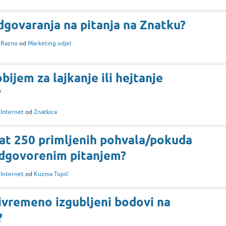
odgovaranja na pitanja na Znatku?
i
Razno
od
Marketing odjel
ijem za lajkanje ili hejtanje
?
i
Internet
od
Znatkica
at 250 primljenih pohvala/pokuda
odgovorenim pitanjem?
i
Internet
od
Kuzma Topić
ivremeno izgubljeni bodovi na
?